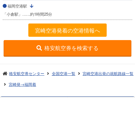
福岡空港駅
「小倉駅」……約1時間25分
宮崎空港発着の空港情報へ
格安航空券を検索する
格安航空券センター
全国空港一覧
宮崎空港出発の就航路線一覧
宮崎発→福岡着
お申し込みのご案内
アクセスガイド
ご利用案内
キャンセルについて
会社概要
採用情報