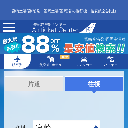
宮崎空港(宮崎)発→福岡空港(福岡)着の飛行機・格安航空券比較
toggle
navigation
宮崎空港発 福岡空港着
NEW
航空券
航空券+ホテル
レンタカー
ハイヤー
片道
往復
出発地