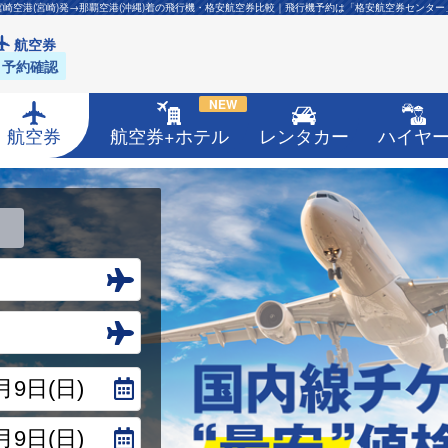
宮崎空港(宮崎)発→那覇空港(沖縄)着の飛行機・格安航空券比較｜飛行機予約は「格安航空券センター
航空券
予約確認
NEW
航空券
航空券+ホテル
レンタカー
ハイヤ