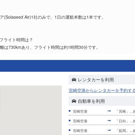
？
Solaseed Air)1社のみで、1日の運航本数は1本です。
とフライト時間は？
離は730kmあり、フライト時間は約1時間30分です。
レンタカーを利用
宮崎空港からレンタカーを予約す
自動車を利用
宮崎空港
「宮崎」…約
宮崎空港
「日向」…約
宮崎空港
「延岡」…約