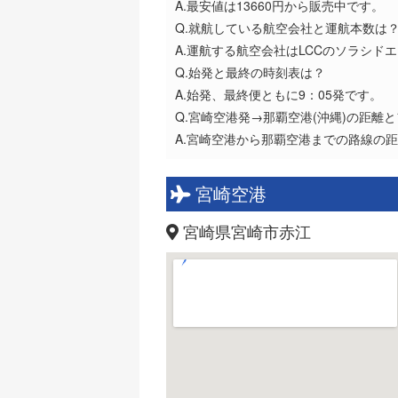
A.最安値は13660円から販売中です。
Q.就航している航空会社と運航本数は
A.運航する航空会社はLCCのソラシドエア(
Q.始発と最終の時刻表は？
A.始発、最終便ともに9：05発です。
Q.宮崎空港発→那覇空港(沖縄)の距離
A.宮崎空港から那覇空港までの路線の距
宮崎空港
宮崎県宮崎市赤江