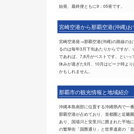
始発、最終便ともに9：05発です。
宮崎空港から那覇空港(沖縄)
宮崎空港発→那覇空港(沖縄)の路線の
るのは毎年3月下旬あたりからですが、
であれば、7,8月がベストです。とい
休みが過ぎた9月、10月はピーク時よ
かもしれません。
那覇市の観光情報と地域紹介
沖縄本島南部に位置する沖縄県内で一番
那覇空港が占めており、首都圏と近畿圏
あり、国場川と安里川に囲まれた平地
の繁華街「国際通り」と世界遺産の「首