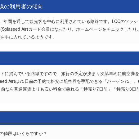
路線の利用者の傾向
年間を通して観光客を中心に利用されている路線です。LCCのソラシドエア(S
laseed Air)カード会員になったり、ホームページをチェックしたり、ソラシ
券を手に入れているようです。
ントに混んでいる路線ですので、旅行の予定が決まり次第早めに航空券
seed Air)は75日前の予約で格安に航空券を手配できる「バーゲン75」
日前なら普通運賃よりも安い料金で乗れる「特売り7日前」「特売り3日
券の値段はいくらですか？