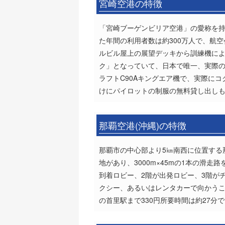
宮崎空港の特徴
「宮崎ブーゲンビリア空港」の愛称を持
た年間の利用者数は約300万人で、航
ルビル屋上の展望デッキから訓練機に
ク」となっていて、日本で唯一、実際
ラフトC90Aキングエア機で、実際に
けにパイロットの制服の無料貸し出し
那覇空港(沖縄)の特徴
那覇市の中心部より5㎞南西に位置する
地があり、3000m×45mの1本の滑
到着ロビー、2階が出発ロビー、3階が
クシー、あるいはレンタカーで向かう
の首里駅まで330円所要時間は約27分