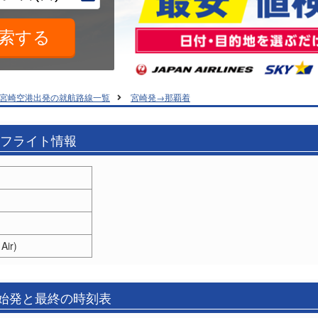
宮崎空港出発の就航路線一覧
宮崎発→那覇着
のフライト情報
ir)
の始発と最終の時刻表