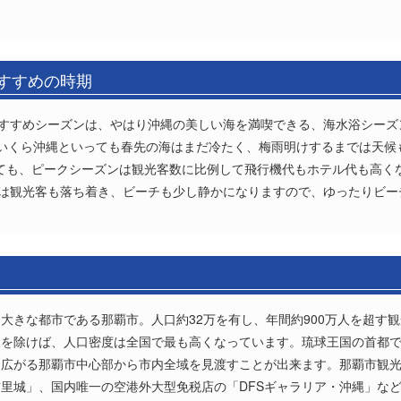
おすすめの時期
おすすめシーズンは、やはり沖縄の美しい海を満喫できる、海水浴シー
いくら沖縄といっても春先の海はまだ冷たく、梅雨明けするまでは天候
っても、ピークシーズンは観光客数に比例して飛行機代もホテル代も高く
りは観光客も落ち着き、ビーチも少し静かになりますので、ゆったりビ
大きな都市である那覇市。人口約32万を有し、年間約900万人を超す
を除けば、人口密度は全国で最も高くなっています。琉球王国の首都で
に広がる那覇市中心部から市内全域を見渡すことが出来ます。那覇市観
里城」、国内唯一の空港外大型免税店の「DFSギャラリア・沖縄」な