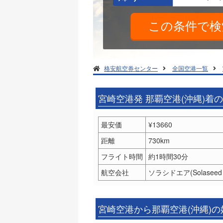
格安航空券センター
全国空港一覧
宮崎空港発 那覇空港(沖縄)着
最安価
¥13660
距離
730km
フライト時間
約1時間30分
航空会社
ソラシドエア(Solaseed A
宮崎空港から那覇空港(沖縄)