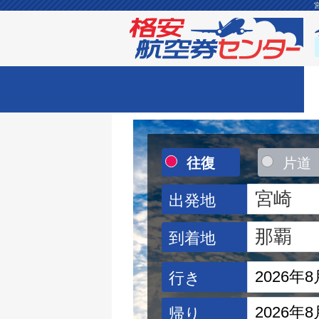
往復
片道
出発地
到着地
行き
帰り