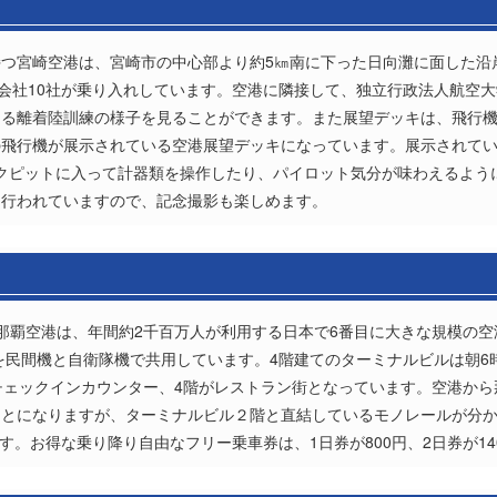
つ宮崎空港は、宮崎市の中心部より約5㎞南に下った日向灘に面した沿
空会社10社が乗り入れしています。空港に隣接して、独立行政法人航空
よる離着陸訓練の様子を見ることができます。また展望デッキは、飛行
の飛行機が展示されている空港展望デッキになっています。展示されて
コクピットに入って計器類を操作したり、パイロット気分が味わえるよう
も行われていますので、記念撮影も楽しめます。
那覇空港は、年間約2千百万人が利用する日本で6番目に大きな規模の
走路を民間機と自衛隊機で共用しています。4階建てのターミナルビルは朝6
チェックインカウンター、4階がレストラン街となっています。空港か
ことになりますが、ターミナルビル２階と直結しているモノレールが分
です。お得な乗り降り自由なフリー乗車券は、1日券が800円、2日券が14