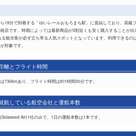
から19分で到着する「ゆいレールおもろまち駅」に直結しており、高級
税店です。時期によっては最新商品が3割近くも安く購入することが出
訪れる観光客が必ず立ち寄る人気スポットとなっています。利用できるの
人が対象です。
の距離とフライト時間
730kmあり、フライト時間は約1時間30分です。
の就航している航空会社と運航本数
laseed Air)1社のみで、1日の運航本数は1本です。