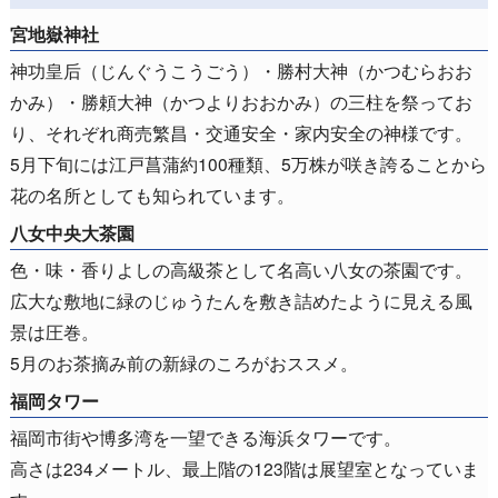
宮地嶽神社
神功皇后（じんぐうこうごう）・勝村大神（かつむらおお
かみ）・勝頼大神（かつよりおおかみ）の三柱を祭ってお
り、それぞれ商売繁昌・交通安全・家内安全の神様です。
5月下旬には江戸菖蒲約100種類、5万株が咲き誇ることから
花の名所としても知られています。
八女中央大茶園
色・味・香りよしの高級茶として名高い八女の茶園です。
広大な敷地に緑のじゅうたんを敷き詰めたように見える風
景は圧巻。
5月のお茶摘み前の新緑のころがおススメ。
福岡タワー
福岡市街や博多湾を一望できる海浜タワーです。
高さは234メートル、最上階の123階は展望室となっていま