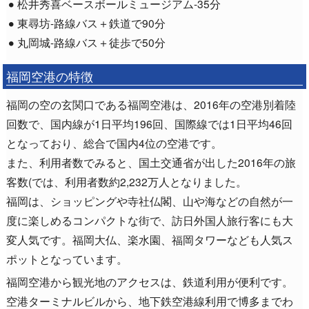
松井秀喜ベースボールミュージアム-35分
東尋坊-路線バス＋鉄道で90分
丸岡城-路線バス＋徒歩で50分
福岡空港の特徴
福岡の空の玄関口である福岡空港は、2016年の空港別着陸
回数で、国内線が1日平均196回、国際線では1日平均46回
となっており、総合で国内4位の空港です。
また、利用者数でみると、国土交通省が出した2016年の旅
客数(では、利用者数約2,232万人となりました。
福岡は、ショッピングや寺社仏閣、山や海などの自然が一
度に楽しめるコンパクトな街で、訪日外国人旅行客にも大
変人気です。福岡大仏、楽水園、福岡タワーなども人気ス
ポットとなっています。
福岡空港から観光地のアクセスは、鉄道利用が便利です。
空港ターミナルビルから、地下鉄空港線利用で博多までわ