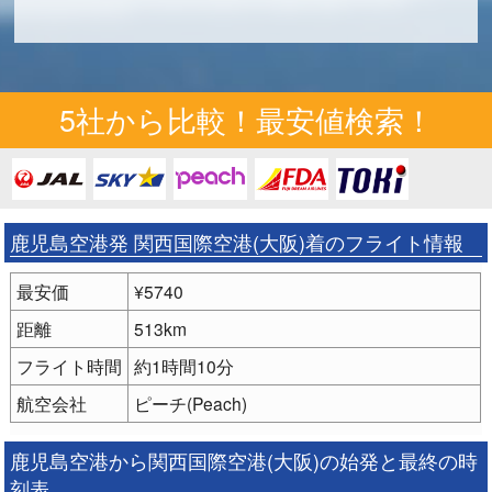
5社から比較！最安値検索！
鹿児島空港発 関西国際空港(大阪)着のフライト情報
最安価
¥5740
距離
513km
フライト時間
約1時間10分
航空会社
ピーチ(Peach)
鹿児島空港から関西国際空港(大阪)の始発と最終の時
刻表