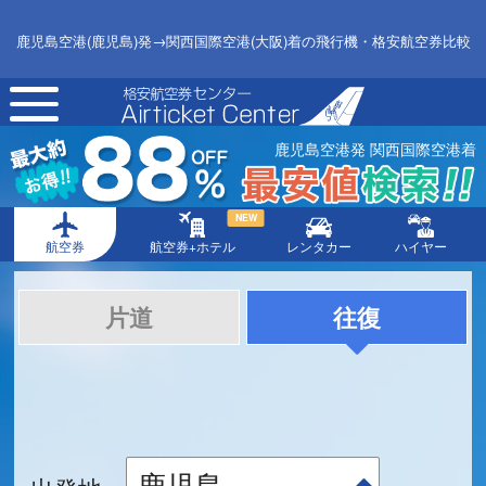
鹿児島空港(鹿児島)発→関西国際空港(大阪)着の飛行機・格安航空券比較
toggle
navigation
鹿児島空港発 関西国際空港着
NEW
航空券
航空券+ホテル
レンタカー
ハイヤー
片道
往復