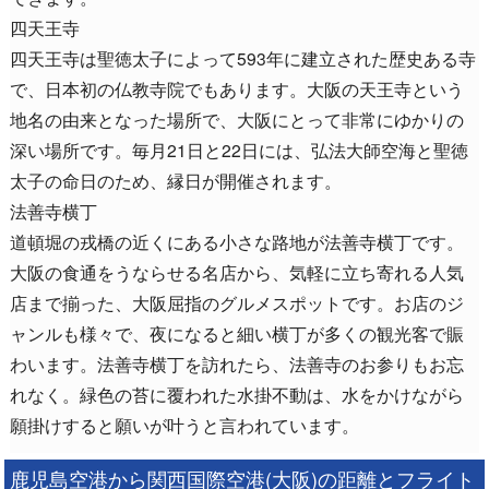
四天王寺
四天王寺は聖徳太子によって593年に建立された歴史ある寺
で、日本初の仏教寺院でもあります。大阪の天王寺という
地名の由来となった場所で、大阪にとって非常にゆかりの
深い場所です。毎月21日と22日には、弘法大師空海と聖徳
太子の命日のため、縁日が開催されます。
法善寺横丁
道頓堀の戎橋の近くにある小さな路地が法善寺横丁です。
大阪の食通をうならせる名店から、気軽に立ち寄れる人気
店まで揃った、大阪屈指のグルメスポットです。お店のジ
ャンルも様々で、夜になると細い横丁が多くの観光客で賑
わいます。法善寺横丁を訪れたら、法善寺のお参りもお忘
れなく。緑色の苔に覆われた水掛不動は、水をかけながら
願掛けすると願いが叶うと言われています。
鹿児島空港から関西国際空港(大阪)の距離とフライト