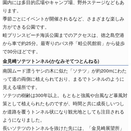
園内には多目的広場やキャンプ場、野外ステージなどもあ
ります。
季節ごとにイベントが開催されるなど、さまざまな楽しみ
方ができる公園です。
畦プリンスビーチ海浜公園までのアクセスは、徳之島空港
から車で約25分。最寄りのバス停「畦公民館前」から徒歩
で30分ほどです。
金見崎ソテツトンネル(かなみそてつとんねる)
南国ムード漂うヤシの木に似た「ソテツ」が約200mにわた
って道の両側に植えられており、まるでトンネルのように
見える場所です。
ソテツの樹齢は300年以上。もともと強風や台風など暴風対
策として植えられたものですが、時間と共に成長しいつし
か道路を覆うトンネル状になり観光地としても注目される
ようになりました。
長いソテツのトンネルを抜けた先には、「金見崎展望所」