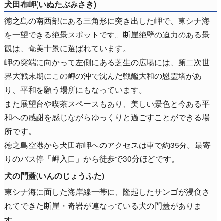
犬田布岬(いぬたぶみさき)
徳之島の南西部にある三角形に突き出した岬で、東シナ海
を一望できる絶景スポットです。断崖絶壁の迫力のある景
観は、奄美十景に選ばれています。
岬の突端に向かって左側にある芝生の広場には、第二次世
界大戦末期にこの岬の沖で沈んだ戦艦大和の慰霊塔があ
り、平和を願う場所にもなっています。
また展望台や喫茶スペースもあり、美しい景色と今ある平
和への感謝を感じながらゆっくりと過ごすことができる場
所です。
徳之島空港から犬田布岬へのアクセスは車で約35分。最寄
りのバス停「岬入口」から徒歩で30分ほどです。
犬の門蓋(いんのじょうふた)
東シナ海に面した海岸線一帯に、隆起したサンゴが浸食さ
れてできた断崖・奇岩が連なっている犬の門蓋がありま
す。