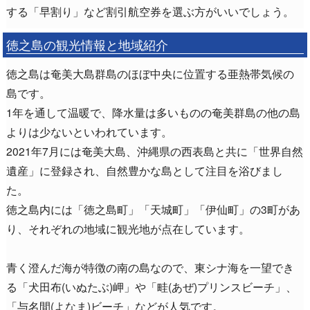
する「早割り」など割引航空券を選ぶ方がいいでしょう。
徳之島の観光情報と地域紹介
徳之島は奄美大島群島のほぼ中央に位置する亜熱帯気候の
島です。
1年を通して温暖で、降水量は多いものの奄美群島の他の島
よりは少ないといわれています。
2021年7月には奄美大島、沖縄県の西表島と共に「世界自然
遺産」に登録され、自然豊かな島として注目を浴びまし
た。
徳之島内には「徳之島町」「天城町」「伊仙町」の3町があ
り、それぞれの地域に観光地が点在しています。
青く澄んだ海が特徴の南の島なので、東シナ海を一望でき
る「犬田布(いぬたぶ)岬」や「畦(あぜ)プリンスビーチ」、
「与名間(よなま)ビーチ」などが人気です。