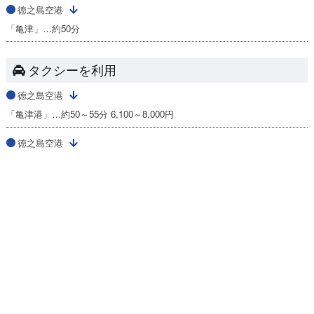
徳之島空港
「亀津」…約50分
タクシーを利用
徳之島空港
「亀津港」…約50～55分 6,100～8,000円
徳之島空港
「平土野港」…約7～10分 1,000～1,200円
鹿児島空港発着の空港情報へ
格安航空券を検索する
格安航空券センター
全国空港一覧