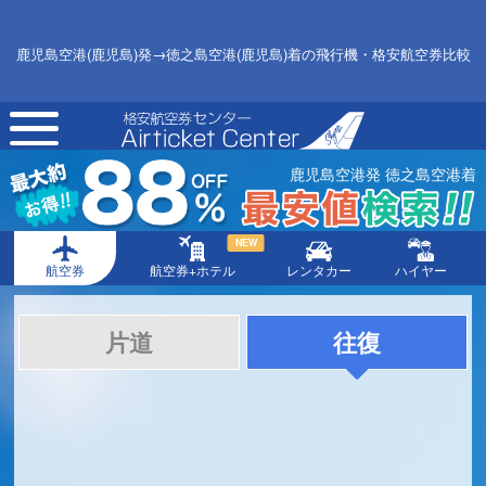
鹿児島空港(鹿児島)発→徳之島空港(鹿児島)着の飛行機・格安航空券比較
toggle
navigation
鹿児島空港発 徳之島空港着
NEW
航空券
航空券+ホテル
レンタカー
ハイヤー
片道
往復