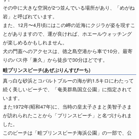
その中に大きな空洞が2つ並んでいる場所があり、「めがね
岩」と呼ばれています。
また、12月〜4月頃にはこの岬の近海にクジラが姿を現すこ
とがありますので、運が良ければ、ホエールウォッチング
が楽しめるかもしれません。
犬の門蓋へのアクセスは、徳之島空港から車で10分。最寄
りのバス停「兼久」から徒歩で30分ほどです。
畦プリンスビーチ(あぜぷりんすびーち)
真っ白な砂浜とコバルトブルーの海が約1.5キロにわたって
続く美しいビーチで、「奄美群島国立公園」に指定されて
います。
また1972年(昭和47年)に、当時の皇太子さまと美智子さま
が訪れられたことから「プリンスビーチ」と名づけられま
した。
このビーチは「畦プリンスビーチ海浜公園」の一部で、公