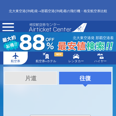
北大東空港(沖縄)発→那覇空港(沖縄)着の飛行機・格安航空券比較
toggle
navigation
北大東空港発 那覇空港着
NEW
航空券
航空券+ホテル
レンタカー
ハイヤー
片道
往復