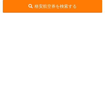
格安航空券を検索する
格安航空券センター
全国空港一覧
北大東空港出発の就航路線一覧
北大東発→那覇着
お申し込みのご案内
アクセスガイド
ご利用案内
キャンセルについて
会社概要
採用情報
プライバシーポリシー
ご利用の流れ
特定商取引表示
旅行業約款
格安航空券センターコラム
お問い合わせ