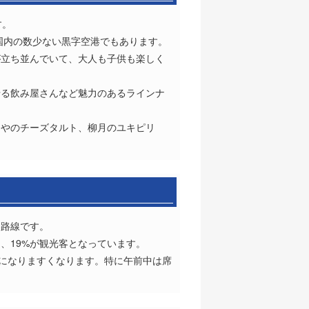
す。
国内の数少ない黒字空港でもあります。
が立ち並んでいて、大人も子供も楽しく
せる飲み屋さんなど魅力のあるラインナ
とやのチーズタルト、柳月のユキピリ
い路線です。
用、19%が観光客となっています。
席になりますくなります。特に午前中は席