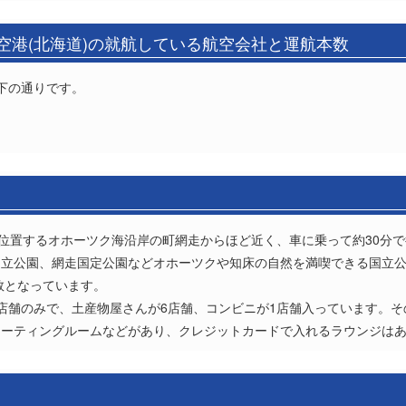
歳空港(北海道)の就航している航空会社と運航本数
下の通りです。
に位置するオホーツク海沿岸の町網走からほど近く、車に乗って約30分
国立公園、網走国定公園などオホーツクや知床の自然を満喫できる国立
数となっています。
店舗のみで、土産物屋さんが6店舗、コンビニが1店舗入っています。
ミーティングルームなどがあり、クレジットカードで入れるラウンジは