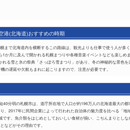
空港(北海道)おすすめの時期
札幌まで北海道内を横断するこの路線は、観光よりも仕事で使う人が多
ら1か月に及んで開かれる札幌まつりや各種音楽イベントなども楽しめ
かれる雪と氷の祭典「さっぽろ雪まつり」があり、冬の神秘的な景色を
行機の遅延や欠航もまれに起こりますので、注意が必要です。
短40分弱の札幌市は、道庁所在地で人口が約196万人の北海道最大の都
り、2017年に民間企業によって行われた自治体の魅力度を比べる「地域
域です。魚介類をはじめとしておいしい食材が揃い、こぢんまりとしな
ことなどがその理由です。