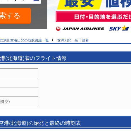
女満別空港出発の就航路線一覧
女満別発→新千歳着
空港(北海道)着のフライト情報
本航空)
空港(北海道)の始発と最終の時刻表