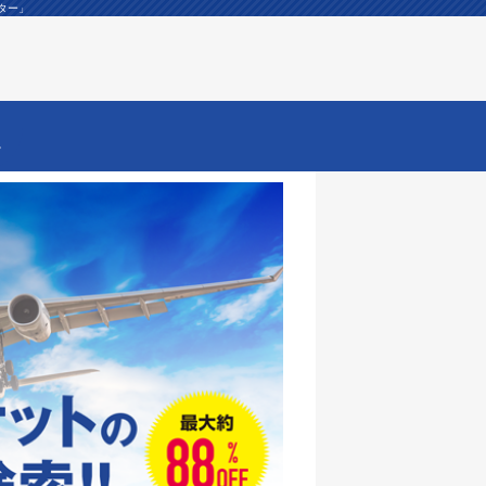
ター」
ー