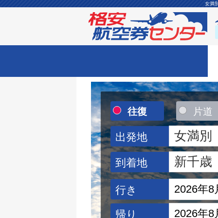
女満
往復
片道
出発地
到着地
行き
帰り