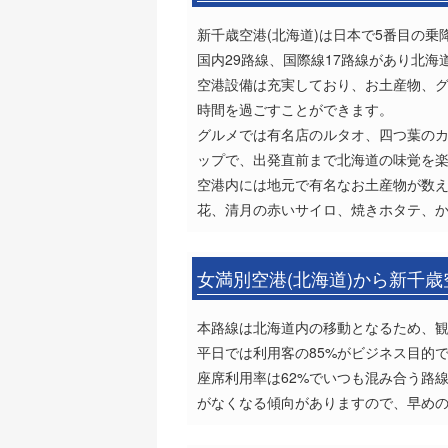
新千歳空港(北海道)は日本で5番目の乗
国内29路線、国際線17路線があり北
空港設備は充実しており、お土産物、
時間を過ごすことができます。
グルメでは有名店のルタオ、四つ葉の
ップで、出発直前まで北海道の味覚を
空港内には地元で有名なお土産物が数
花、清月の赤いサイロ、焼きホタテ、
女満別空港(北海道)から新千歳
本路線は北海道内の移動となるため、
平日では利用客の85%がビジネス目的で
座席利用率は62%でいつも混み合う路
がなくなる傾向がありますので、早め