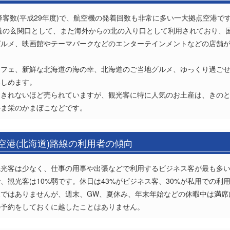
降客数(平成29年度)で、航空機の発着回数も非常に多い一大拠点空港で
海道の玄関口として、また海外からの北の入り口として利用されており、
グルメ、映画館やテーマパークなどのエンターテインメントなどの店舗
カフェ、新鮮な北海道の海の幸、北海道のご当地グルメ、ゆっくり過ご
楽しめます。
えきれないほど売られていますが、観光客に特に人気のお土産は、きの
かま栄のかまぼこなどです。
空港(北海道)路線の利用者の傾向
観光客は少なく、仕事の用事や出張などで利用するビジネス客が最も多
、観光客は10%弱です。休日は43%がビジネス客、30%が私用での利
線ではありませんが、週末、GW、夏休み、年末年始などの休暇中は満
の予約をしておくに越したことはありません。