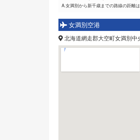
A.女満別から新千歳までの路線の距離は3
女満別空港
北海道網走郡大空町女満別中央2