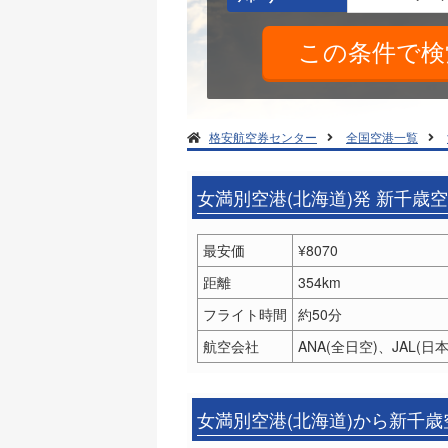
格安航空券センター
全国空港一覧
女満別空港(北海道)発 新千歳
最安価
¥8070
距離
354km
フライト時間
約50分
航空会社
ANA(全日空)、JAL(日
女満別空港(北海道)から新千歳