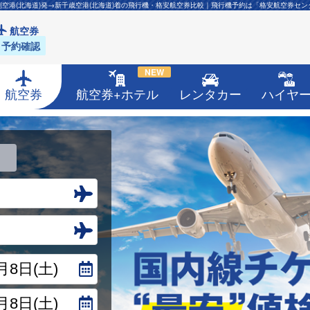
別空港(北海道)発→新千歳空港(北海道)着の飛行機・格安航空券比較｜飛行機予約は「格安航空券セン
航空券
予約確認
NEW
航空券
航空券+ホテル
レンタカー
ハイヤ