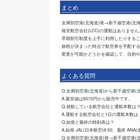
まとめ
女満別空港(北海道)発→新千歳空港(北海
格安航空会社(LCC)の運航はありません
早期割引制度を上手に利用したりする
旅程が決まった時点で航空券を手配す
変更が可能かどうかを確認して、目的
よくある質問
Q.女満別空港(北海道)から新千歳空港
A.最安値は8070円から販売中です。
Q.就航している航空会社と運航本数は
A.運航する航空会社と1日の運航本数は、A
Q.始発と最終の時刻表は？
A.始発 JAL(日本航空)8:50、最終 ANA(全
Q.女満別空港(北海道)発→新千歳空港