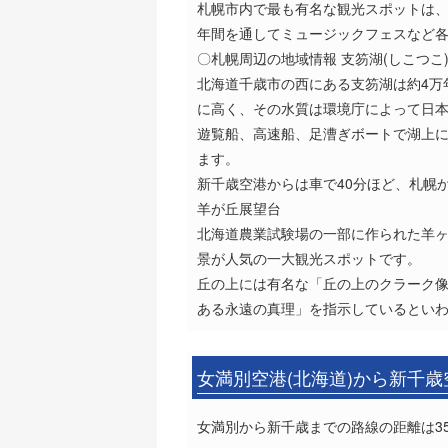
札幌市内で最も有名な観光スポットは
年間を通してミュージックフェスなど
〇札幌周辺の地域情報 支笏湖(しこつこ
北海道千歳市の西にある支笏湖は約4万
に高く、その水質は環境庁によって日本
遊覧船、高速船、足漕ぎボートで湖上
ます。
新千歳空港からは車で40分ほど、札幌
羊が丘展望台
北海道農業試験場の一部に作られた羊
景が人気の一大観光スポットです。
丘の上には有名な「丘の上のクラーク
ある永遠の真理」を指示しているとい
女満別空港(北海道)から新千歳
女満別から新千歳までの路線の距離は35