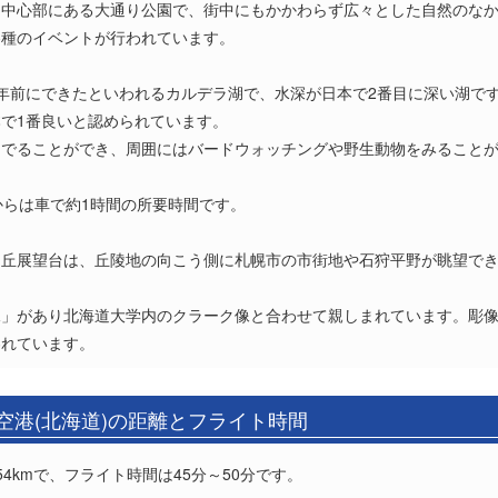
、中心部にある大通り公園で、街中にもかかわらず広々とした自然のな
各種のイベントが行われています。
)
年前にできたといわれるカルデラ湖で、水深が日本で2番目に深い湖で
で1番良いと認められています。
にでることができ、周囲にはバードウォッチングや野生動物をみること
からは車で約1時間の所要時間です。
ヶ丘展望台は、丘陵地の向こう側に札幌市の市街地や石狩平野が眺望で
像」があり北海道大学内のクラーク像と合わせて親しまれています。彫
われています。
空港(北海道)の距離とフライト時間
4kmで、フライト時間は45分～50分です。