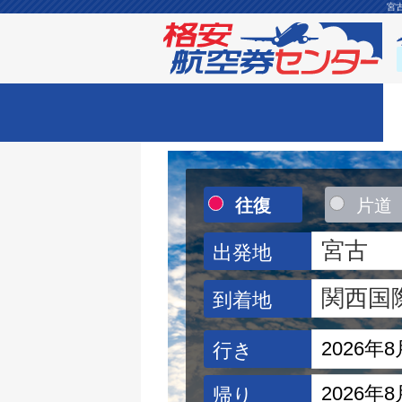
宮
往復
片道
出発地
到着地
行き
帰り