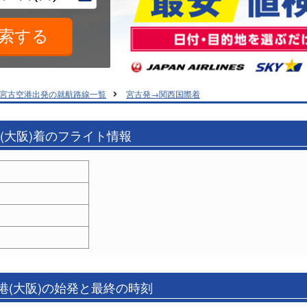
宮古空港出発の就航路線一覧
宮古発→関西国際着
港(大阪)着のフライト情報
港(大阪)の始発と最終の時刻