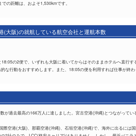
までの距離は、およそ1,530kmです。
港(大阪)の就航している航空会社と運航本数
。
0と18:05の2便で、いずれも大阪に着いてからはそのままホテルへ直行
格的な行動をおすすめします。また、18:05の便を利用すれば仕事が終
降客数が過去最高の166万人に達しました。宮古空港(沖縄)とつながって
国際空港(大阪)、那覇空港(沖縄)、石垣空港(沖縄)で、海外に出るに
)の2社のみで、LCC(格安キャリア)はありません。しかし、最近バニラエア(V