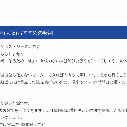
港(大阪)おすすめの時期
秋がベストシーズンです。
かもしれません。
観光になるため、体力に自信のない人は避けたほうがいいでしょう。夏
う理由なら仕方ないですが、できればもう少し涼しくなってから行くこ
大阪)近くには目立った観光地がないため、電車やバスで1時間ほど足を
吉が築いた城です。
、大阪の街を一望できます。天守閣内には豊臣秀吉の生涯を解説した展示
すいでしょう。
までは電車で1時間程度です。