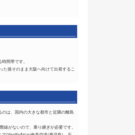
する時間帯です。
わった後そのまま大阪へ向けて出発するこ
いるのは、国内の大きな都市と近隣の離島
は国際線がないので、乗り継ぎが必要です。
anillaAir)が奄美空港(鹿児島)、石