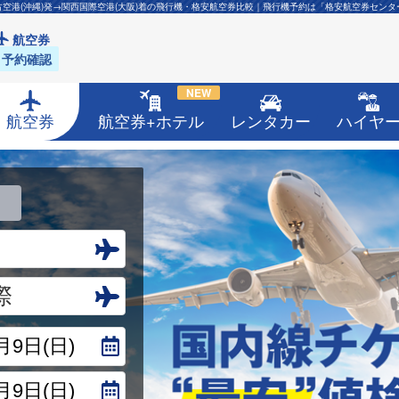
古空港(沖縄)発→関西国際空港(大阪)着の飛行機・格安航空券比較｜飛行機予約は「格安航空券センタ
航空券
予約確認
NEW
航空券
航空券+ホテル
レンタカー
ハイヤ