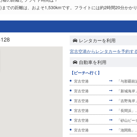
阪)までの距離は、およそ1,530kmです。フライトには約2時間20分かか
128
レンタカーを利用
宮古空港からレンタカーを予約す
自動車を利用
【ビーチへ行く】
宮古空港
「与那覇前
宮古空港
「新城海岸
宮古空港
「吉野海岸
宮古空港
「長間浜」…
宮古空港
「砂山ビー
宮古空港
「池間島」…