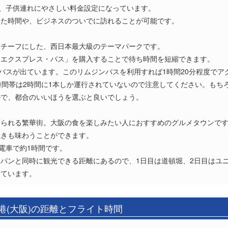
と、子供連れにやさしい料金設定になっています。
った時間や、ビジネスのついでに訪れることが可能です。
モチーフにした、西日本最大級のテーマパークです。
・エクスプレス・パス」を購入することで待ち時間を短縮できます。
ンバスが出ています。このリムジンバスを利用すれば1時間20分程度でア
時間帯は2時間に1本しか運行されていないので注意してください。もち
ので、都合のいいほうを選ぶと良いでしょう。
知られる繁華街。大阪の食を楽しみたい人におすすめのグルメタウンで
焼きも味わうことができます。
電車で約1時間です。
パンと同時に観光できる距離にあるので、1日目は道頓堀、2日目はユ
っています。
港(大阪)の距離とフライト時間