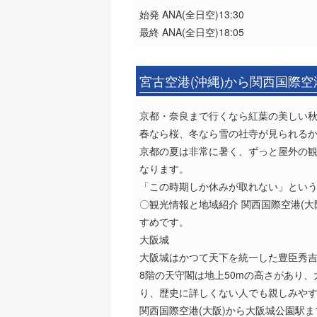
始発 ANA(全日空)13:30
最終 ANA(全日空)18:05
宮古空港(沖縄)から関西国際空
京都・奈良まで行くなら紅葉の美しい
春なら桜、冬なら雪の社寺が見られる
京都の夏は非常に暑く、ずっと屋外の
なります。
「この時期しか休みが取れない」とい
〇観光情報と地域紹介 関西国際空港(
すめです。
大阪城
大阪城はかつて天下を統一した豊臣秀
8階の天守閣は地上50mの高さがあり
り、歴史に詳しくない人でも親しみや
関西国際空港(大阪)から大阪城公園駅