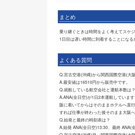
まとめ
乗り継ぐときは時間をよく考えてスケ
1日目は遅い時間に到着することになる
よくある質問
Q.宮古空港(沖縄)から関西国際空港(
A.最安値は16510円から販売中です。
Q.就航している航空会社と運航本数は
A.ANA(全日空)が1日2本運航してい
阪に着いてからはそのままホテルへ直行
すれば仕事が終わった後そのまま大阪
Q.始発と最終の時刻表は？
A.始発 ANA(全日空)13:30、最終 ANA(全
Q.宮古空港(沖縄)発→関西国際空港(