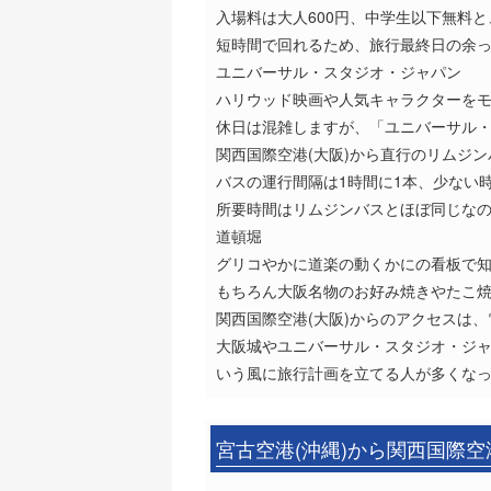
入場料は大人600円、中学生以下無料
短時間で回れるため、旅行最終日の余
ユニバーサル・スタジオ・ジャパン
ハリウッド映画や人気キャラクターを
休日は混雑しますが、「ユニバーサル
関西国際空港(大阪)から直行のリムジ
バスの運行間隔は1時間に1本、少ない
所要時間はリムジンバスとほぼ同じな
道頓堀
グリコやかに道楽の動くかにの看板で
もちろん大阪名物のお好み焼きやたこ
関西国際空港(大阪)からのアクセスは、
大阪城やユニバーサル・スタジオ・ジャ
いう風に旅行計画を立てる人が多くな
宮古空港(沖縄)から関西国際空