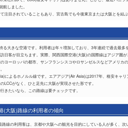
に就航しました。
て注目されていることもあり、宮古島でも今後東京または大阪とを結ぶ
を誇る大きな空港です。利用者は年々増加しており、3年連続で過去最多
訪日客が目立ちます。実際、関西国際空港(大阪)の国際線はアジア圏が
どのヨーロッパの都市、サンフランシスコやロサンゼルスなどアメリカ
す。
sia)によるホノルル線です。エアアジア(Air Asia)は2017年、格
のLCCがなく、ひと足先に大阪が実現させた形です。
で行きたいなら、この路線は要チェックです。
港(大阪)路線の利用者の傾向
阪)着路線の利用客は、京都や大阪への観光を目的にしている人が多く、