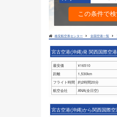
格安航空券センター
全国空港一覧
宮古空港(沖縄)発 関西国際空
最安価
¥16510
距離
1,530km
フライト時間
約2時間20分
航空会社
ANA(全日空)
宮古空港(沖縄)から関西国際空