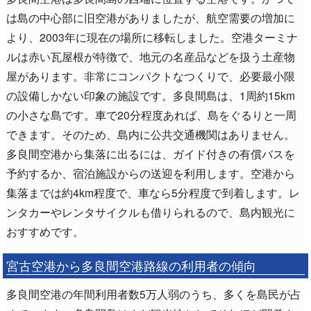
は島の中心部に旧空港がありましたが、航空需要の増加に
より、2003年に現在の場所に移転しました。空港ターミナ
ルは赤い瓦屋根が特徴で、地元の名産品などを扱う土産物
屋があります。非常にコンパクトなつくりで、必要最小限
の設備しかない印象の施設です。多良間島は、1周約15km
の小さな島です。車で20分程度あれば、島をぐるりと一周
できます。そのため、島内に公共交通機関はありません。
多良間空港から集落に出るには、ガイド付きの有償バスを
予約するか、宿泊施設からの送迎を利用します。空港から
集落までは約4km程度で、車なら5分程度で到着します。レ
ンタカーやレンタサイクルも借りられるので、島内観光に
おすすめです。
宮古空港から多良間空港路線の利用者の傾向
多良間空港の年間利用者数5万人弱のうち、多くを島民が占