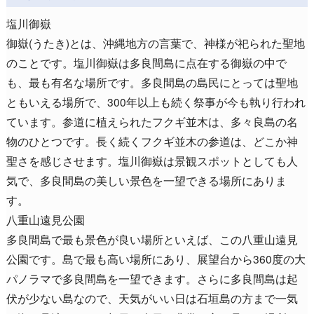
塩川御嶽
御嶽(うたき)とは、沖縄地方の言葉で、神様が祀られた聖地
のことです。塩川御嶽は多良間島に点在する御嶽の中で
も、最も有名な場所です。多良間島の島民にとっては聖地
ともいえる場所で、300年以上も続く祭事が今も執り行われ
ています。参道に植えられたフクギ並木は、多々良島の名
物のひとつです。長く続くフクギ並木の参道は、どこか神
聖さを感じさせます。塩川御嶽は景観スポットとしても人
気で、多良間島の美しい景色を一望できる場所にありま
す。
八重山遠見公園
多良間島で最も景色が良い場所といえば、この八重山遠見
公園です。島で最も高い場所にあり、展望台から360度の大
パノラマで多良間島を一望できます。さらに多良間島は起
伏が少ない島なので、天気がいい日は石垣島の方まで一気