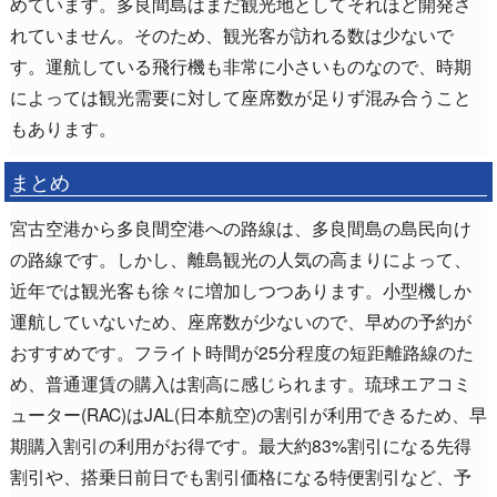
めています。多良間島はまだ観光地としてそれほど開発さ
れていません。そのため、観光客が訪れる数は少ないで
す。運航している飛行機も非常に小さいものなので、時期
によっては観光需要に対して座席数が足りず混み合うこと
もあります。
まとめ
宮古空港から多良間空港への路線は、多良間島の島民向け
の路線です。しかし、離島観光の人気の高まりによって、
近年では観光客も徐々に増加しつつあります。小型機しか
運航していないため、座席数が少ないので、早めの予約が
おすすめです。フライト時間が25分程度の短距離路線のた
め、普通運賃の購入は割高に感じられます。琉球エアコミ
ューター(RAC)はJAL(日本航空)の割引が利用できるため、早
期購入割引の利用がお得です。最大約83%割引になる先得
割引や、搭乗日前日でも割引価格になる特便割引など、予