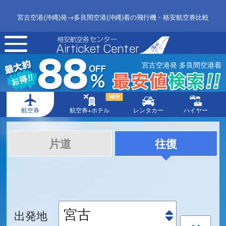
宮古空港(沖縄)発→多良間空港(沖縄)着の飛行機・格安航空券比較
toggle
navigation
宮古空港発 多良間空港着
NEW
航空券
航空券+ホテル
レンタカー
ハイヤー
片道
往復
出発地