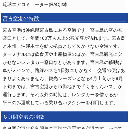
琉球エアコミューター(RAC)2本
宮古空港の特徴
宮古空港は沖縄県宮古島にある空港です。宮古島の空の玄
関口として、年間160万人以上の観光客が訪れます。宮古島
と本州、沖縄本土を結ぶ拠点として欠かせない空港です。
ターミナルには飲食店や土産物屋のほか、宮古島観光に欠
かせないレンタカー窓口などがあります。宮古島の移動は
車がメインで、路線バスも1日数本しかなく、交通の便はあ
まりよくありません。観光シーズンとなる4月上旬から9月
下旬までは、宮古空港から市街地まで「くるりんバス」が
運行します。それ以外の時期は、レンタカーを借りるか、
平日のみ運航している乗り合いタクシーを利用します。
多良間空港の特徴
多良間空港は多良間島の西端に位置する空港です。かつて