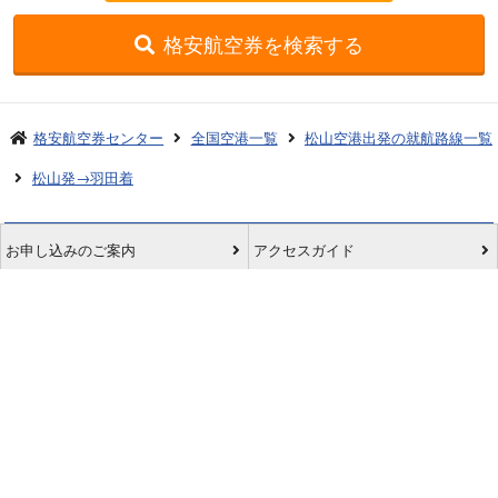
格安航空券を検索する
格安航空券センター
全国空港一覧
松山空港出発の就航路線一覧
松山発→羽田着
お申し込みのご案内
アクセスガイド
ご利用案内
キャンセルについて
会社概要
採用情報
プライバシーポリシー
ご利用の流れ
特定商取引表示
旅行業約款