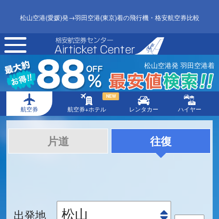
松山空港(愛媛)発→羽田空港(東京)着の飛行機・格安航空券比較
toggle
navigation
松山空港発 羽田空港着
NEW
航空券
航空券+ホテル
レンタカー
ハイヤー
片道
往復
出発地