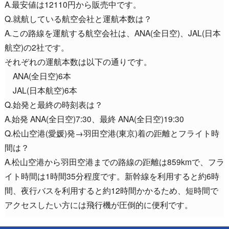
A.最安値は12110円から販売中です。
Q.就航している航空会社と運航本数は？
A.この路線を運航する航空会社は、ANA(全日空)、JAL(日本
航空)の2社です。
それぞれの運航本数は以下の通りです。
ANA(全日空)6本
JAL(日本航空)6本
Q.始発と最終の時刻表は？
A.始発 ANA(全日空)7:30、最終 ANA(全日空)19:30
Q.松山空港(愛媛)発→羽田空港(東京)着の距離とフライト時
間は？
A.松山空港から羽田空港までの路線の距離は859kmで、フラ
イト時間は1時間35分程度です。新幹線を利用すると約6時
間、夜行バスを利用すると約12時間かかるため、短時間で
アクセスしたい方には飛行機が圧倒的に便利です。