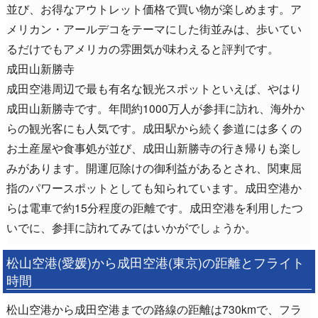
並び、お得なアウトレット価格で買い物が楽しめます。ア
メリカン・アールデコをテーマにした街並みは、歩いてい
るだけでもアメリカの雰囲気が味わえると評判です。
成田山新勝寺
成田空港周辺で最も有名な観光スポットといえば、やはり
成田山新勝寺です。年間約1000万人が参拝に訪れ、海外か
らの観光客にも人気です。成田駅から続く参道には多くの
お土産屋や食事処が並び、成田山新勝寺の行き帰りも楽し
みがあります。開運厄除けの御利益があるとされ、関東屈
指のパワースポットとしても知られています。成田空港か
らは電車で約15分程度の距離です。成田空港を利用したつ
いでに、参拝に訪れてみてはいかがでしょうか。
松山空港(愛媛)から成田空港(東京)の距離とフライト
時間
松山空港から成田空港までの路線の距離は730kmで、フラ