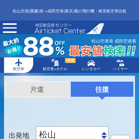
松山空港(愛媛)発→成田空港(東京)着の飛行機・格安航空券比較
toggle
navigation
松山空港発 成田空港着
NEW
航空券
航空券+ホテル
レンタカー
ハイヤー
片道
往復
出発地