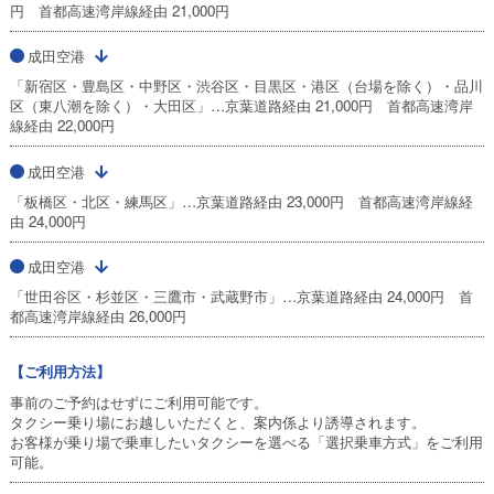
円 首都高速湾岸線経由 21,000円
成田空港
「新宿区・豊島区・中野区・渋谷区・目黒区・港区（台場を除く）・品川
区（東八潮を除く）・大田区」…京葉道路経由 21,000円 首都高速湾岸
線経由 22,000円
成田空港
「板橋区・北区・練馬区」…京葉道路経由 23,000円 首都高速湾岸線経
由 24,000円
成田空港
「世田谷区・杉並区・三鷹市・武蔵野市」…京葉道路経由 24,000円 首
都高速湾岸線経由 26,000円
【ご利用方法】
事前のご予約はせずにご利用可能です。
タクシー乗り場にお越しいただくと、案内係より誘導されます。
お客様が乗り場で乗車したいタクシーを選べる「選択乗車方式」をご利用
可能。