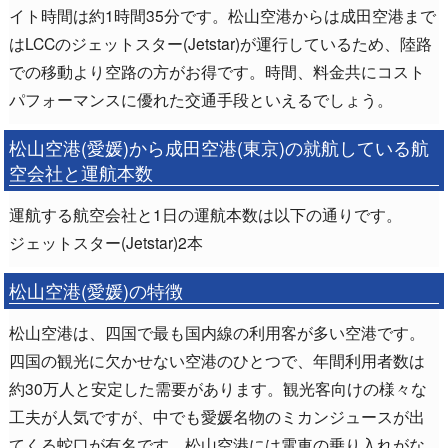
イト時間は約1時間35分です。松山空港からは成田空港まで
はLCCのジェットスター(Jetstar)が運行しているため、陸路
での移動より空路の方がお得です。時間、料金共にコスト
パフォーマンスに優れた交通手段といえるでしょう。
松山空港(愛媛)から成田空港(東京)の就航している航
空会社と運航本数
運航する航空会社と1日の運航本数は以下の通りです。
ジェットスター(Jetstar)2本
松山空港(愛媛)の特徴
松山空港は、四国で最も国内線の利用客が多い空港です。
四国の観光に欠かせない空港のひとつで、年間利用者数は
約30万人と安定した需要があります。観光客向けの様々な
工夫が人気ですが、中でも愛媛名物のミカンジュースが出
てくる蛇口が有名です。松山空港には電車の乗り入れがな