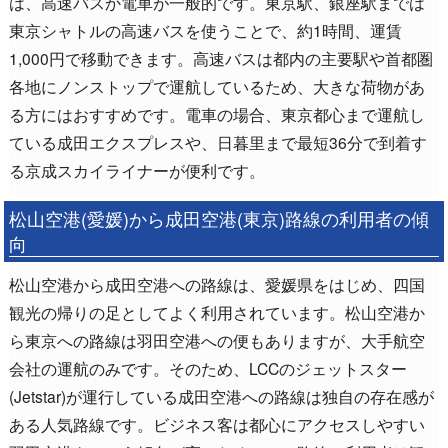
は、高速バスか電車が一般的です。東京駅、銀座駅までは
東京シャトルの高速バスを使うことで、約1時間、運賃
1,000円で移動できます。高速バスは都内の主要駅や首都圏
各地にノンストップで運航しているため、大きな荷物があ
る方にはおすすめです。電車の場合、東京都心まで運航し
ている成田エクスプレスや、日暮里まで最短36分で到着す
る京成スカイライナーが便利です。
松山空港(愛媛)から成田空港(東京)路線の利用者の傾
向
松山空港から成田空港への路線は、愛媛県をはじめ、四国
観光の帰りの足としてよく利用されています。松山空港か
ら東京への路線は羽田空港への便もありますが、大手航空
会社の運航のみです。そのため、LCCのジェットスター
(Jetstar)が運行している成田空港への路線は独自の存在感が
ある人気路線です。ビジネス客は都心にアクセスしやすい