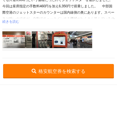
今回は座席指定の手数料460円を加え6,350円で搭乗しました。 中部国
際空港のジェットスターのカウンターは国内線側の奥にあります。スペー
スは狭いのですが、自動でチェックインする機械がたくさん並んでいるの
続きを読む
で、あっという間に手続きができました。 飛行機は小型機のA320、客
室乗務員は全員男性クルーでしたが、きびきびとした動きでとても気持ち
よかったです。座席はLCCらしくかなり狭いのですが、2時間ちょっとの
フライトなので苦痛ではなかったです。シートの清掃も行き届いていたの
で気持ちよいフライトでした。 飛行機はほとんど揺れることもなく定
刻に新千歳空港に到着。今回は食事の時間帯のフライトではないので購入
しませんでしたが、事前に機内食付きの航空券も販売されていたので、食
事をしたいのであれば事前に予約しておいた方が安いと思いました。機内
格安航空券を検索する
手荷物や座席指定にしても当日空港で指定するのと事前に予約をするので
は金額が違います。事前予約の方がかなり安いので、ジェットスターを利
用するのであれば、航空券購入時にオプションも全て決めてしまうのがお
格安航空券センター
全国空港一覧
すすめかと思います。また利用したいと思いました。
中部国際空港セントレア出発の就航路線一覧
中部国際セントレア発→新千歳着