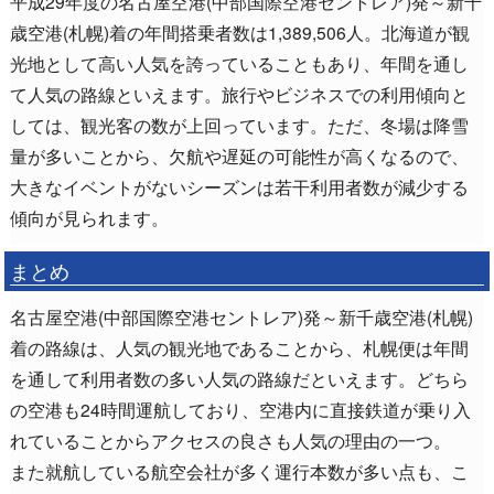
平成29年度の名古屋空港(中部国際空港セントレア)発～新千
歳空港(札幌)着の年間搭乗者数は1,389,506人。北海道が観
光地として高い人気を誇っていることもあり、年間を通し
て人気の路線といえます。旅行やビジネスでの利用傾向と
しては、観光客の数が上回っています。ただ、冬場は降雪
量が多いことから、欠航や遅延の可能性が高くなるので、
大きなイベントがないシーズンは若干利用者数が減少する
傾向が見られます。
まとめ
名古屋空港(中部国際空港セントレア)発～新千歳空港(札幌)
着の路線は、人気の観光地であることから、札幌便は年間
を通して利用者数の多い人気の路線だといえます。どちら
の空港も24時間運航しており、空港内に直接鉄道が乗り入
れていることからアクセスの良さも人気の理由の一つ。
また就航している航空会社が多く運行本数が多い点も、こ