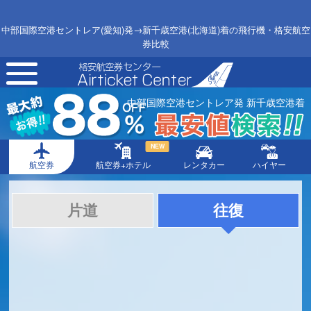
中部国際空港セントレア(愛知)発→新千歳空港(北海道)着の飛行機・格安航空
券比較
toggle
navigation
中部国際空港セントレア発 新千歳空港着
NEW
航空券
航空券+ホテル
レンタカー
ハイヤー
片道
往復