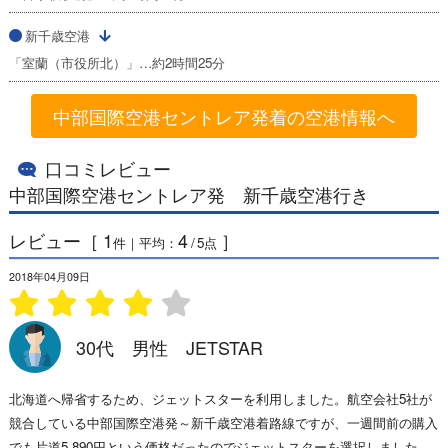
新千歳空港
「室蘭（市役所北）」…約2時間25分
中部国際空港セントレア発着の空港情報へ
口コミレビュー
中部国際空港セントレア発 新千歳空港行き
レビュー［
1
4
］
件｜平均：
/
5
点
2018年04月09日
30代 男性 JETSTAR
北海道へ帰省するため、ジェットスターを利用しました。航空会社5社が
競合している中部国際空港発～新千歳空港着路線ですが、一週間前の購入
でも片道5,890円という価格だったのでジェットスターを選択しました。