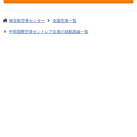
格安航空券センター
全国空港一覧
中部国際空港セントレア出発の就航路線一覧
中部国際セントレア発→石垣着
お申し込みのご案内
アクセスガイド
ご利用案内
キャンセルについて
会社概要
採用情報
プライバシーポリシー
ご利用の流れ
特定商取引表示
旅行業約款
格安航空券センターコラム
お問い合わせ