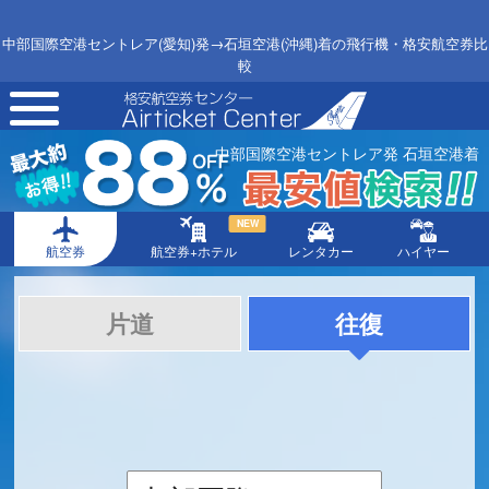
中部国際空港セントレア(愛知)発→石垣空港(沖縄)着の飛行機・格安航空券比
較
toggle
navigation
中部国際空港セントレア発 石垣空港着
NEW
航空券
航空券+ホテル
レンタカー
ハイヤー
片道
往復