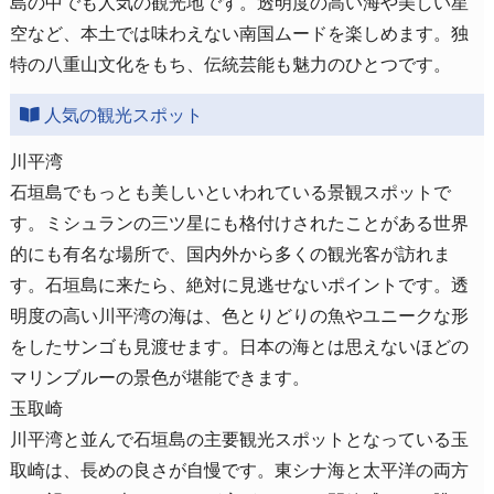
島の中でも人気の観光地です。透明度の高い海や美しい星
空など、本土では味わえない南国ムードを楽しめます。独
特の八重山文化をもち、伝統芸能も魅力のひとつです。
人気の観光スポット
川平湾
石垣島でもっとも美しいといわれている景観スポットで
す。ミシュランの三ツ星にも格付けされたことがある世界
的にも有名な場所で、国内外から多くの観光客が訪れま
す。石垣島に来たら、絶対に見逃せないポイントです。透
明度の高い川平湾の海は、色とりどりの魚やユニークな形
をしたサンゴも見渡せます。日本の海とは思えないほどの
マリンブルーの景色が堪能できます。
玉取崎
川平湾と並んで石垣島の主要観光スポットとなっている玉
取崎は、長めの良さが自慢です。東シナ海と太平洋の両方