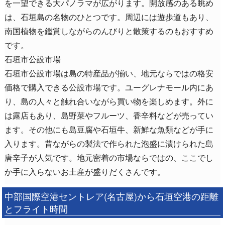
を一望できる大パノラマが広がります。開放感のある眺め
は、石垣島の名物のひとつです。周辺には遊歩道もあり、
南国植物を鑑賞しながらのんびりと散策するのもおすすめ
です。
石垣市公設市場
石垣市公設市場は島の特産品が揃い、地元ならではの格安
価格で購入できる公設市場です。ユーグレナモール内にあ
り、島の人々と触れ合いながら買い物を楽しめます。外に
は露店もあり、島野菜やフルーツ、香辛料などが売ってい
ます。その他にも島豆腐や石垣牛、新鮮な魚類などが手に
入ります。昔ながらの製法で作られた泡盛に漬けられた島
唐辛子が人気です。地元密着の市場ならではの、ここでし
か手に入らないお土産が盛りだくさんです。
中部国際空港セントレア(名古屋)から石垣空港の距離
とフライト時間