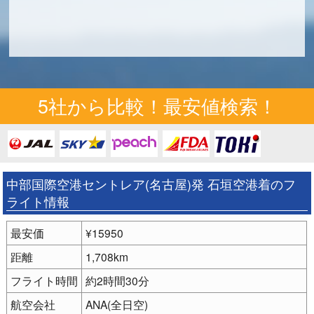
5社から比較！最安値検索！
中部国際空港セントレア(名古屋)発 石垣空港着のフ
ライト情報
最安価
¥15950
距離
1,708km
フライト時間
約2時間30分
航空会社
ANA(全日空)