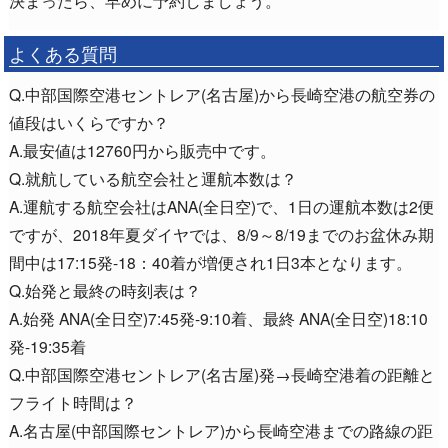
決まったら、早めに予約しましょう。
よくある質問
Q.中部国際空港セントレア(名古屋)から長崎空港の航空券の
値段はいくらですか？
A.最安値は12760円から販売中です。
Q.就航している航空会社と運航本数は？
A.運航する航空会社はANA(全日空)で、1日の運航本数は2便
ですが、2018年夏ダイヤでは、8/9～8/19までのお盆休み期
間中は17:15発-18：40着が増便され1日3本となります。
Q.始発と最終の時刻表は？
A.始発 ANA(全日空)7:45発-9:10着、最終 ANA(全日空)18:10
発-19:35着
Q.中部国際空港セントレア(名古屋)発→長崎空港着の距離と
フライト時間は？
A.名古屋(中部国際セントレア)から長崎空港までの路線の距