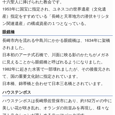
十六聖人に捧げられた教会です。
1953年に国宝に指定され、ユネスコの世界遺産（文化遺
産）指定をすすめている「長崎と天草地方の潜伏キリシタ
ン関連遺産」の構成資産の１つとなっている。
眼鏡橋
長崎市内を流れる中島川にかかる眼鏡橋は、1634年に架橋
されました。
日本初のアーチ式石橋で、川面に映る影のかたちがメガネ
に見えることから眼鏡橋と呼ばれるようになりました。
1982年に起きた水害で一部壊れましたが、その後復元され
て、国の重要文化財に指定されています。
日本橋、錦帯橋と合わせて日本三名橋とされています。
ハウステンボス
ハウステンボスは長崎県佐世保市にあり、約152万㎡の中に
美しい花が咲き乱れ、オランダの街並みを再現し、様々な
アトラクションが楽しめるテーマパークです。