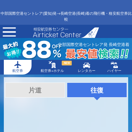
中部国際空港セントレア(愛知)発→長崎空港(長崎)着の飛行機・格安航空券比
較
toggle
navigation
中部国際空港セントレア発 長崎空港着
NEW
航空券
航空券+ホテル
レンタカー
ハイヤー
片道
往復