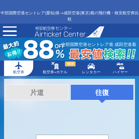
中部国際空港セントレア(愛知)発→成田空港(東京)着の飛行機・格安航空券比
較
toggle
navigation
中部国際空港セントレア発 成田空港着
NEW
航空券
航空券+ホテル
レンタカー
ハイヤー
片道
往復