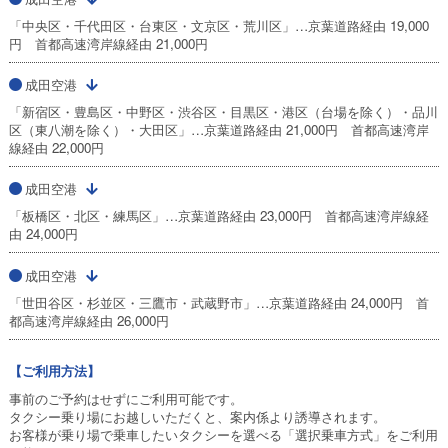
「中央区・千代田区・台東区・文京区・荒川区」…京葉道路経由 19,000
円 首都高速湾岸線経由 21,000円
成田空港
「新宿区・豊島区・中野区・渋谷区・目黒区・港区（台場を除く）・品川
区（東八潮を除く）・大田区」…京葉道路経由 21,000円 首都高速湾岸
線経由 22,000円
成田空港
「板橋区・北区・練馬区」…京葉道路経由 23,000円 首都高速湾岸線経
由 24,000円
成田空港
「世田谷区・杉並区・三鷹市・武蔵野市」…京葉道路経由 24,000円 首
都高速湾岸線経由 26,000円
【ご利用方法】
事前のご予約はせずにご利用可能です。
タクシー乗り場にお越しいただくと、案内係より誘導されます。
お客様が乗り場で乗車したいタクシーを選べる「選択乗車方式」をご利用