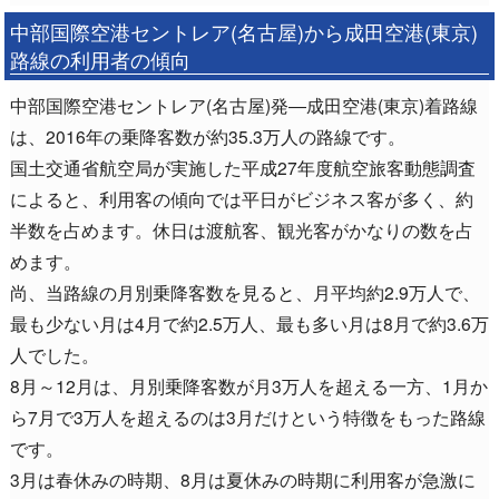
中部国際空港セントレア(名古屋)から成田空港(東京)
路線の利用者の傾向
中部国際空港セントレア(名古屋)発―成田空港(東京)着路線
は、2016年の乗降客数が約35.3万人の路線です。
国土交通省航空局が実施した平成27年度航空旅客動態調査
によると、利用客の傾向では平日がビジネス客が多く、約
半数を占めます。休日は渡航客、観光客がかなりの数を占
めます。
尚、当路線の月別乗降客数を見ると、月平均約2.9万人で、
最も少ない月は4月で約2.5万人、最も多い月は8月で約3.6万
人でした。
8月～12月は、月別乗降客数が月3万人を超える一方、1月か
ら7月で3万人を超えるのは3月だけという特徴をもった路線
です。
3月は春休みの時期、8月は夏休みの時期に利用客が急激に