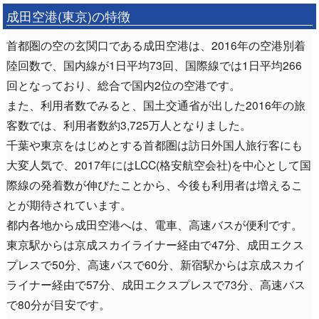
成田空港(東京)の特徴
首都圏の空の玄関口である成田空港は、2016年の空港別着
陸回数で、国内線が1日平均73回、国際線では1日平均266
回となっており、総合で国内2位の空港です。
また、利用者数でみると、国土交通省が出した2016年の旅
客数では、利用者数約3,725万人となりました。
千葉や東京をはじめとする首都圏は訪日外国人旅行客にも
大変人気で、2017年にはLCC(格安航空会社)を中心として国
際線の発着数が伸びたことから、今後も利用者は増えるこ
とが期待されています。
都内各地から成田空港へは、電車、高速バスが便利です。
東京駅からは京成スカイライナー経由で47分、成田エクス
プレスで50分、高速バスで60分、新宿駅からは京成スカイ
ライナー経由で57分、成田エクスプレスで73分、高速バス
で80分が目安です。