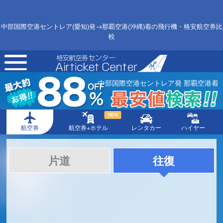
中部国際空港セントレア(愛知)発→那覇空港(沖縄)着の飛行機・格安航空券比
較
toggle
navigation
中部国際空港セントレア発 那覇空港着
NEW
航空券
航空券+ホテル
レンタカー
ハイヤー
片道
往復