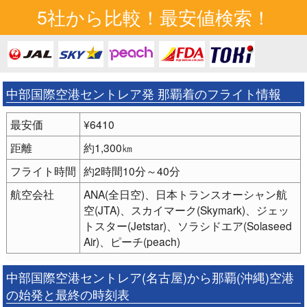
5社から比較！最安値検索！
中部国際空港セントレア発 那覇着のフライト情報
最安価
¥6410
距離
約1,300㎞
フライト時間
約2時間10分～40分
航空会社
ANA(全日空)、日本トランスオーシャン航
空(JTA)、スカイマーク(Skymark)、ジェッ
トスター(Jetstar)、ソラシドエア(Solaseed
Air)、ピーチ(peach)
中部国際空港セントレア(名古屋)から那覇(沖縄)空港
の始発と最終の時刻表