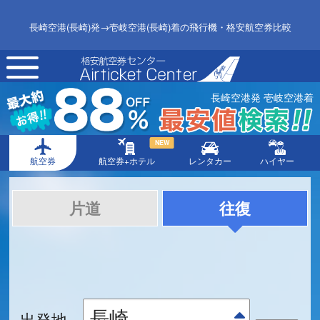
長崎空港(長崎)発→壱岐空港(長崎)着の飛行機・格安航空券比較
toggle
navigation
長崎空港発 壱岐空港着
NEW
航空券
航空券+ホテル
レンタカー
ハイヤー
片道
往復
出発地