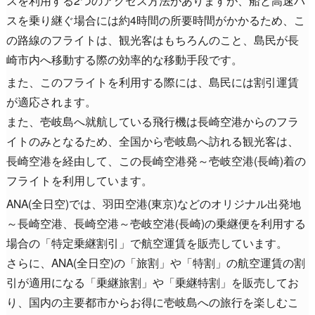
スを乗り継ぐ場合には約4時間の所要時間がかかるため、こ
の路線のフライトは、観光客はもちろんのこと、島民が長
崎市内へ移動する際の効率的な移動手段です。
また、このフライトを利用する際には、島民には割引運賃
が適応されます。
また、壱岐島へ就航している飛行機は長崎空港からのフラ
イトのみとなるため、全国から壱岐島へ訪れる観光客は、
長崎空港を経由して、この長崎空港発～壱岐空港(長崎)着の
フライトを利用しています。
ANA(全日空)では、羽田空港(東京)などのオリジナル出発地
～長崎空港、長崎空港～壱岐空港(長崎)の乗継便を利用する
場合の「特定乗継割引」で航空運賃を販売しています。
さらに、ANA(全日空)の「旅割」や「特割」の航空運賃の割
引が適用になる「乗継旅割」や「乗継特割」を販売してお
り、国内の主要都市からお得に壱岐島への旅行を楽しむこ