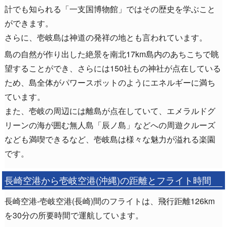
計でも知られる「一支国博物館」ではその歴史を学ぶこと
ができます。
さらに、壱岐島は神道の発祥の地とも言われています。
島の自然が作り出した絶景を南北17km島内のあちこちで眺
望することができ、さらには150社もの神社が点在している
ため、島全体がパワースポットのようにエネルギーに満ち
ています。
また、壱岐の周辺には離島が点在していて、エメラルドグ
リーンの海が囲む無人島「辰ノ島」などへの周遊クルーズ
なども満喫できるなど、壱岐島は様々な魅力が溢れる楽園
です。
長崎空港から壱岐空港(沖縄)の距離とフライト時間
長崎空港-壱岐空港(長崎)間のフライトは、飛行距離126km
を30分の所要時間で運航しています。