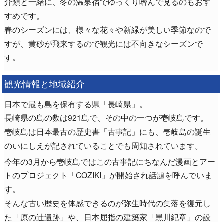
介類と一緒に、冬の温泉宿でゆっくり嗜んで見るのもおす
すめです。
春のシーズンには、様々な花々や新緑が美しい季節なので
すが、黄砂が飛来するので観光には不向きなシーズンで
す。
観光情報と地域紹介
日本で最も島を保有する県「長崎県」。
長崎県の島の数は921島で、その中の一つが壱岐島です。
壱岐島は日本最古の歴史書「古事記」にも、壱岐島の誕生
のいにしえが記されていることでも周知されています。
今年の3月から壱岐島ではこの古事記にちなんだ漫画とアー
トのプロジェクト「COZIKI」が開始され話題を呼んでいま
す。
そんな古い歴史を体感できるのが弥生時代の集落を復元し
た「原の辻遺跡」や、日本屈指の建築家「黒川紀章」の設