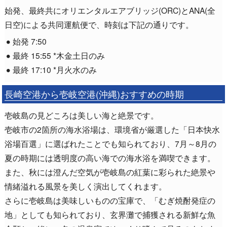
始発、最終共にオリエンタルエアブリッジ(ORC)とANA(全
日空)による共同運航便で、時刻は下記の通りです。
始発 7:50
最終 15:55 *木金土日のみ
最終 17:10 *月火水のみ
長崎空港から壱岐空港(沖縄)おすすめの時期
壱岐島の見どころは美しい海と絶景です。
壱岐市の2箇所の海水浴場は、環境省が厳選した「日本快水
浴場百選」に選ばれたことでも知られており、7月～8月の
夏の時期には透明度の高い海での海水浴を満喫できます。
また、秋には澄んだ空気が壱岐島の紅葉に彩られた絶景や
情緒溢れる風景を美しく演出してくれます。
さらに壱岐島は美味しいものの宝庫で、「むぎ焼酎発症の
地」としても知られており、玄界灘で捕獲される新鮮な魚