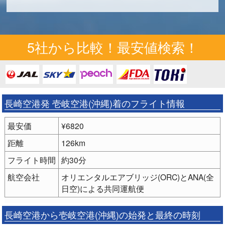
5社から比較！最安値検索！
長崎空港発 壱岐空港(沖縄)着のフライト情報
最安価
¥6820
距離
126km
フライト時間
約30分
航空会社
オリエンタルエアブリッジ(ORC)とANA(全
日空)による共同運航便
長崎空港から壱岐空港(沖縄)の始発と最終の時刻