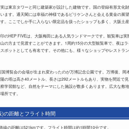
、実は東京タワーと同じ建築家が設計した建物です。国の登録有形文化
ています。通天閣には幸福の神様であるビリケンさんと会える黄金の展
です。ここでしか手に入らない限定品を扱ったショップも多く、大阪土
印のHEP FIVEは、大阪梅田にある人気ランドマークです。観覧車は
山の方まで見渡すことができます。1周約15分の大型観覧車で、夜は
スポットとしても有名です。その他にも、様々なショップやレストラン
阪万国博覧会の会場が生まれ変わったのが万博記念公園です。万博後、岡
陽の塔は高さ40メートル、長さは292メートルもあり、実物を間近で
観察学習館など、自然をテーマにした施設が数多くあります。広大な敷
の場所です。
阪)の距離とフライト時間
路線の距離は521kmです。フライト時間は約1時間10分です。