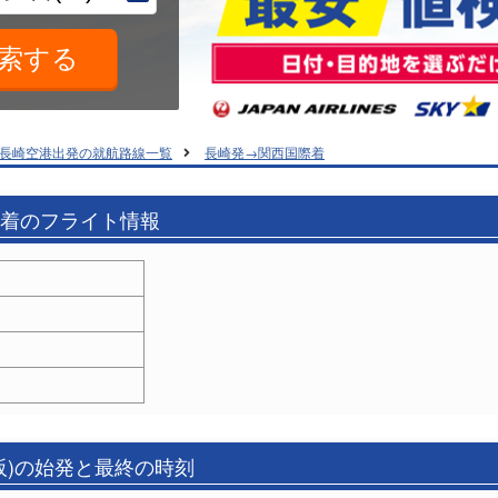
長崎空港出発の就航路線一覧
長崎発→関西国際着
)着のフライト情報
阪)の始発と最終の時刻