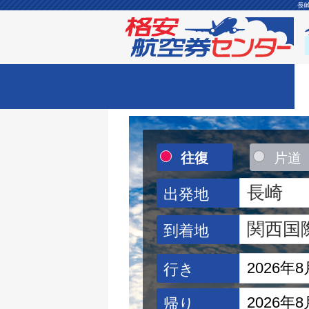
長
往復
片道
出発地
到着地
行き
帰り