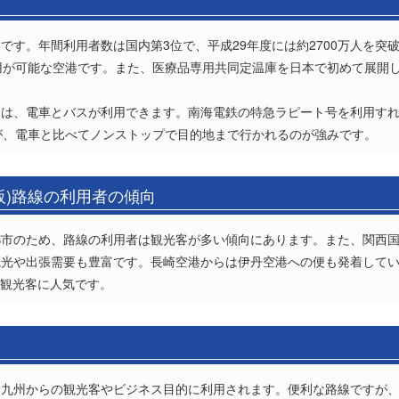
す。年間利用者数は国内第3位で、平成29年度には約2700万人を突破
用が可能な空港です。また、医療品専用共同定温庫を日本で初めて展開
は、電車とバスが利用できます。南海電鉄の特急ラピート号を利用すれ
が、電車と比べてノンストップで目的地まで行かれるのが強みです。
阪)路線の利用者の傾向
都市のため、路線の利用者は観光客が多い傾向にあります。また、関西
観光や出張需要も豊富です。長崎空港からは伊丹空港への便も発着して
い観光客に人気です。
九州からの観光客やビジネス目的に利用されます。便利な路線ですが、