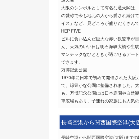
大阪のシンボルとして有名な通天閣は
の愛称で今も地元の人から愛され続け
イス」など、見どころが盛りだくさん
HEP FIVE
ビルに食い込んだ巨大な赤い観覧車が目
ん、天気のいい日は明石海峡大橋や生駒
マンチックなひとときが過ごせるデート
できます。
万博記念公園
1970年に日本で初めて開催された大
て、緑豊かな公園に整備されました。太
も、万博記念公園には日本庭園や自然
車広場もあり、子連れの家族にも人気
長崎空港から関西国際空港(大
長崎空港から関西国際空港(大阪)までの