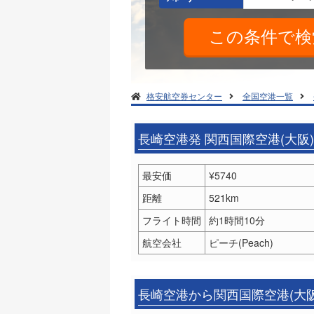
格安航空券センター
全国空港一覧
長崎空港発 関西国際空港(大阪
最安価
¥5740
距離
521km
フライト時間
約1時間10分
航空会社
ピーチ(Peach)
長崎空港から関西国際空港(大