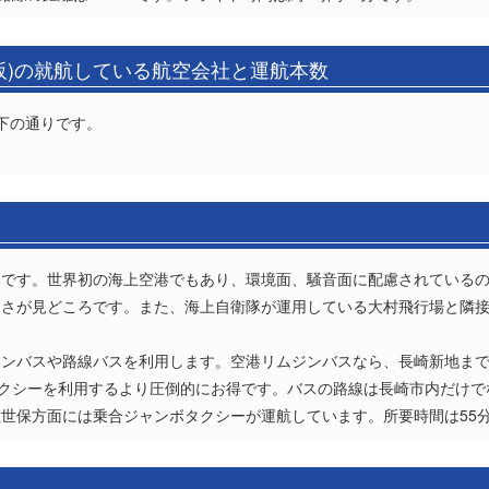
阪)の就航している航空会社と運航本数
下の通りです。
港です。世界初の海上空港でもあり、環境面、騒音面に配慮されている
しさが見どころです。また、海上自衛隊が運用している大村飛行場と隣
ンバスや路線バスを利用します。空港リムジンバスなら、長崎新地まで
で、タクシーを利用するより圧倒的にお得です。バスの路線は長崎市内だけ
世保方面には乗合ジャンボタクシーが運航しています。所要時間は55分で