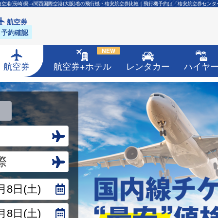
崎空港(長崎)発→関西国際空港(大阪)着の飛行機・格安航空券比較｜飛行機予約は「格安航空券センタ
航空券
予約確認
NEW
航空券
航空券+ホテル
レンタカー
ハイヤ