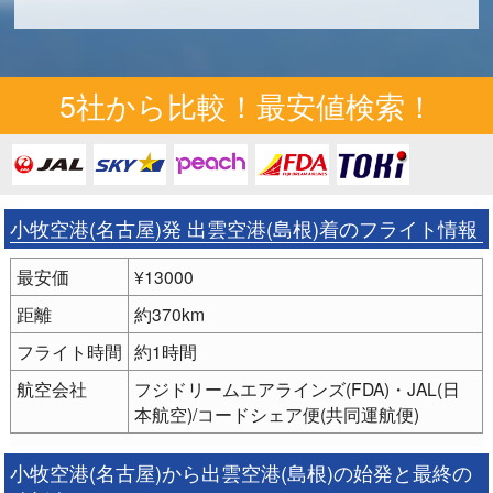
5社から比較！最安値検索！
小牧空港(名古屋)発 出雲空港(島根)着のフライト情報
最安価
¥13000
距離
約370km
フライト時間
約1時間
航空会社
フジドリームエアラインズ(FDA)・JAL(日
本航空)/コードシェア便(共同運航便)
小牧空港(名古屋)から出雲空港(島根)の始発と最終の