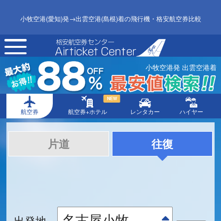
小牧空港(愛知)発→出雲空港(島根)着の飛行機・格安航空券比較
toggle
navigation
小牧空港発 出雲空港着
NEW
航空券
航空券+ホテル
レンタカー
ハイヤー
片道
往復
出発地