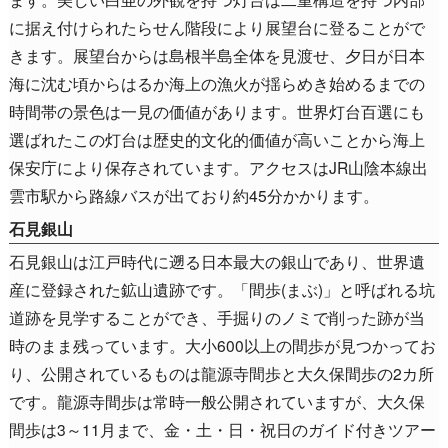
に据え付けられたらせん階段により展望台に登ることがで
きます。展望台からは島根半島全体を見渡せ、夕日が日本
海に沈む頃からはるか海上の漁火が揺らめき始めるまでの
時間帯の景色は一見の価値があります。世界灯台百選にも
選ばれたこの灯台は歴史的文化的価値が高いことから海上
保安庁により保存されています。アクセスはJR山陰本線出
雲市駅から路線バスが出ており約45分かかります。
石見銀山
石見銀山は江戸時代に遡る日本最大の銀山であり、世界遺
産に登録された鉱山遺跡です。「間歩(まぶ)」と呼ばれる坑
道跡を見学することができ、手掘りのノミで削った跡が当
時のまま残っています。大小600以上の間歩が見つかってお
り、公開されているものは龍源寺間歩と大久保間歩の2カ所
です。龍源寺間歩は常時一般公開されていますが、大久保
間歩は3～11月まで、金・土・日・祝日のガイド付きツアー