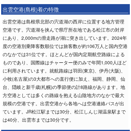
出雲空港(島根)着の特徴
出雲空港は島根県北部の宍道湖の西岸に位置する地方管理
空港です。宍道湖を挟んで県庁所在地である松江市の対岸
にあり、2,000mの滑走路が湖に突き出しています。2024年
度の空港別乗降客数順位では旅客数が約106万人と国内空港
のなかでは31位です。ほとんどが国内定期航空路線による
ものであり、国際線はチャーター便のみで年間1,000人ほど
に利用されています。就航路線は羽田(東京)、伊丹(大阪)、
小牧(名古屋)の3大都市への直行便に加え、福岡、静岡、仙
台、隠岐と新千歳(札幌)の季節便の計8路線があります。地
方空港としては多くの路線を抱える山陰地方のなかで最大
規模の空港です。出雲空港から各地へは空港連絡バスが出
ています。JR松江駅までは30分、松江しんじ湖温泉駅まで
は40分、出雲市までは30分です。