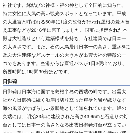
神社です。縁結びの神様・福の神として全国的に知られ、
特に女性に人気の高い観光スポットとなっています。平成
の大遷宮と呼ばれる60年に1度の改修が行われ屋根の葺き替
え工事などが2016年に完了しました。国宝に指定された本
殿は大社造りという建築様式を持ち、寺社建築では日本一
の大きさです。また、石の大鳥居は日本一の高さ、重さ5tに
及ぶ大注連縄などスケールの大きさが出雲大社の特徴の一
つでもあります。空港からは直通バスが1日2便出ており、
所要時間は1時間30分ほどです。
日御碕
日御碕は日本海に面する島根半島の西端の岬です。出雲大
社から日御碕に続く沿岸は切り立った岸壁と岩が織りなす
海の風景がすばらしい景勝地として知られています。岬の
突端には、明治33年に建設された高さ43.65mと石造りの灯
台としては日本一の高さとなる出雲日御碕灯台が立ってい
ます。美しい白亜の外観を持つ灯台は二重構造を持つ内部