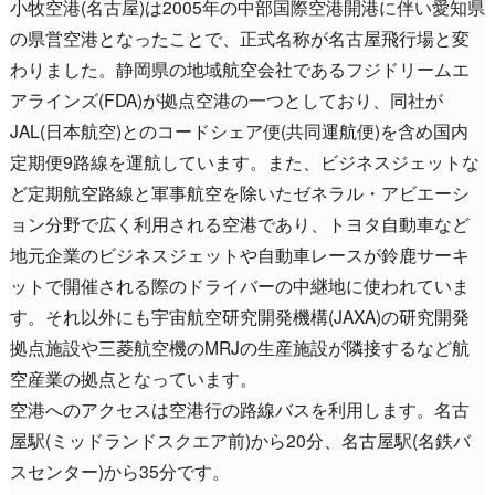
小牧空港(名古屋)は2005年の中部国際空港開港に伴い愛知県
の県営空港となったことで、正式名称が名古屋飛行場と変
わりました。静岡県の地域航空会社であるフジドリームエ
アラインズ(FDA)が拠点空港の一つとしており、同社が
JAL(日本航空)とのコードシェア便(共同運航便)を含め国内
定期便9路線を運航しています。また、ビジネスジェットな
ど定期航空路線と軍事航空を除いたゼネラル・アビエーシ
ョン分野で広く利用される空港であり、トヨタ自動車など
地元企業のビジネスジェットや自動車レースが鈴鹿サーキ
ットで開催される際のドライバーの中継地に使われていま
す。それ以外にも宇宙航空研究開発機構(JAXA)の研究開発
拠点施設や三菱航空機のMRJの生産施設が隣接するなど航
空産業の拠点となっています。
空港へのアクセスは空港行の路線バスを利用します。名古
屋駅(ミッドランドスクエア前)から20分、名古屋駅(名鉄バ
スセンター)から35分です。