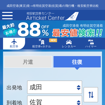
成田空港(東京)発→有明佐賀空港(佐賀)着の飛行機・格安航空券比較
toggle
navigation
成田空港発 有明佐賀空港着
NEW
航空券
航空券+ホテル
レンタカー
ハイヤー
片道
往復
出発地
到着地