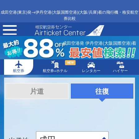
成田空港(東京)発→伊丹空港(大阪国際空港)(大阪/兵庫)着の飛行機・格安航空
券比較
toggle
navigation
成田空港発 伊丹空港(大阪国際空港)着
NEW
航空券
航空券+ホテル
レンタカー
ハイヤー
片道
往復