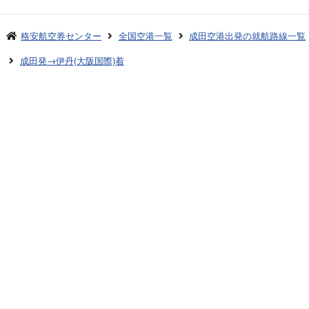
格安航空券センター
全国空港一覧
成田空港出発の就航路線一覧
成田発→伊丹(大阪国際)着
お申し込みのご案内
アクセスガイド
ご利用案内
キャンセルについて
会社概要
採用情報
プライバシーポリシー
ご利用の流れ
特定商取引表示
旅行業約款
格安航空券センターコラム
お問い合わせ
サイトマップ