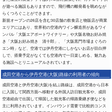
が遊べる施設もありますので、飛行機の離発着を眺めなが
らくつろぐことができます。
新規オープンの26店を含む30店舗の飲食店と物販店が商業
エリアにはあり、世界初の空港内ワイン醸造所があるワイ
ンバル「大阪エアポートワイナリー」や大阪名物お好み焼
き「大阪お好み焼き 清十郎」、「大阪黒門市場まぐろの
エン時」など、空港では伊丹空港にしかないお店が目白押
しで、搭乗予定がなくても空港内で一日楽しめる、魅力あ
る施設へとリニューアルされています。
成田空港から伊丹空港(大阪)路線の利用者の傾向
成田空港と伊丹空港(大阪)を結ぶ路線は、成田空港から日本
に入国して関西方面へ移動する外国人訪日観光客や、成田
空港経由で出国して帰国した観光客の帰路乗継ぎ便などを
主に利用されています。インバウンド需要で比較的コンス