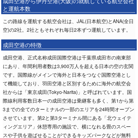
成田空港から伊丹空港(大阪)の就航している航空会社
と運航本数
この路線を運航する航空会社は、JAL(日本航空)とANA(全日
空)の2社。2社ともそれぞれ毎日2本ずつ運航しています。
成田空港の特徴
成田空港、正式名称成田国際空港は千葉県成田市の南東部
にあり、年間利用者数は3,900万人を超える日本の空の玄関
です。国際線がメインで海外と日本をつなぐ国際空港とし
て機能しており、羽田空港と区別するために海外の航空会
社からは「東京成田(Tokyo-Narita)」と呼ばれています。国
際線利用客数日本一の成田空港は乗継客も多く、第1から第
3までの全てのターミナルの一部のエリアを24時間オープン
させています。第2と第3ターミナル間にある「北ウェイテ
ィングエリア」休憩専用の施設で、横になれる畳のスペー
スや子供を遊ばせることができるキッズパークなどが無料