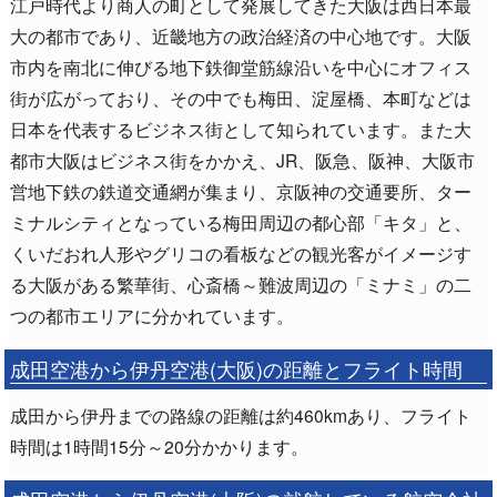
江戸時代より商人の町として発展してきた大阪は西日本最
大の都市であり、近畿地方の政治経済の中心地です。大阪
市内を南北に伸びる地下鉄御堂筋線沿いを中心にオフィス
街が広がっており、その中でも梅田、淀屋橋、本町などは
日本を代表するビジネス街として知られています。また大
都市大阪はビジネス街をかかえ、JR、阪急、阪神、大阪市
営地下鉄の鉄道交通網が集まり、京阪神の交通要所、ター
ミナルシティとなっている梅田周辺の都心部「キタ」と、
くいだおれ人形やグリコの看板などの観光客がイメージす
る大阪がある繁華街、心斎橋～難波周辺の「ミナミ」の二
つの都市エリアに分かれています。
成田空港から伊丹空港(大阪)の距離とフライト時間
成田から伊丹までの路線の距離は約460kmあり、フライト
時間は1時間15分～20分かかります。