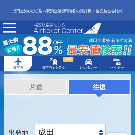
成田空港(東京)発→新潟空港(新潟)着の飛行機・格安航空券比較
toggle
navigation
成田空港発 新潟空港着
NEW
航空券
航空券+ホテル
レンタカー
ハイヤー
片道
往復
出発地