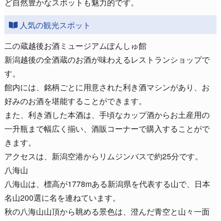
ど自然豊かなスポットも魅力的です。
人気の観光スポット
二の蔵越後お酒ミュージアムぽんしゅ館
新潟越後の全酒蔵のお酒が味わえるレストランショップで
す。
館内には、銘柄ごとに用意された利き酒マシンがあり、お
好みのお酒を堪能することができます。
また、利き酒した本酒は、手頃なカップ酒からお土産用の
一升瓶まで幅広く揃い、酒販コーナーで購入することがで
きます。
アクセスは、新潟空港からリムジンバスで約25分です。
八海山
八海山は、標高が1778mある新潟県を代表する山で、日本
名山200選に名を連ねています。
秋の八海山山頂から眺める景色は、澄んだ青空と山々一面