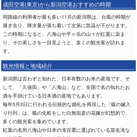
成田空港(東京)から新潟空港おすすめの時期
同路線の利用者が最も多い11月の新潟県は、台風の時期が
過ぎ去り、降水量が落ち着いて次第に気温が下がります。
この時期になると、八海山や平ヶ岳の山々が紅葉に染ま
り、その美しさを一目見ようと、多くの観光客が訪れま
す。
観光情報と地域紹介
新潟県は言わずと知れた、日本有数のお米の産地です。そ
して、「久保田」や「八海山」など、全国で名の知れたお
酒を手掛けている日本酒の産地でもあります。
毎年5月3日に行われる伝統的な婚礼を再現した「狐の嫁入
り行列」は、狐の化粧をした白無垢姿の花嫁が幻想的で、
多くの観光客を集めています。
紅葉の名所八海山や日本の滝百選に選ばれている苗名滝な