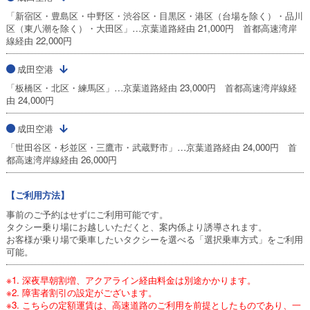
「新宿区・豊島区・中野区・渋谷区・目黒区・港区（台場を除く）・品川
区（東八潮を除く）・大田区」…京葉道路経由 21,000円 首都高速湾岸
線経由 22,000円
成田空港
「板橋区・北区・練馬区」…京葉道路経由 23,000円 首都高速湾岸線経
由 24,000円
成田空港
「世田谷区・杉並区・三鷹市・武蔵野市」…京葉道路経由 24,000円 首
都高速湾岸線経由 26,000円
【ご利用方法】
事前のご予約はせずにご利用可能です。
タクシー乗り場にお越しいただくと、案内係より誘導されます。
お客様が乗り場で乗車したいタクシーを選べる「選択乗車方式」をご利用
可能。
※1. 深夜早朝割増、アクアライン経由料金は別途かかります。
※2. 障害者割引の設定がございます。
※3. こちらの定額運賃は、高速道路のご利用を前提としたものであり、一