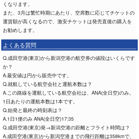
くなります。
また、3月は繁忙時期にあたり、空席数に応じてチケットの
運賃額が高くなるので、激安チケットは発売直後の購入を
お勧めします。
よくある質問
Q.成田空港(東京)から新潟空港の航空券の値段はいくらです
か？
A.最安値は円から販売中です。
Q.就航している航空会社と運航本数は？
A.この路線を運航している航空会社は、ANA(全日空)のみ。
1日あたりの運航本数は1本です。
Q.始発と最終の時刻表は？
A.1日1便のみ ANA(全日空)17:35
Q.成田空港(東京)発→新潟空港の距離とフライト時間は？
A.成田空港(東京)から新潟空港までの飛行距離は358kmで、