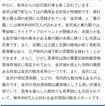
中心に、欧米からの訪日旅行者も多く訪れています。
金沢は城下町ならではの風情ある街並が特徴的です。旅行
客が最も国の史跡にも登録されている「金沢城」と「兼六
園」には毎年約300万人が訪れます。金沢城と兼六園では、
季節毎にライトアップのイベントが開催され、水掘りがあ
る金沢城や池や曲水がある兼六園の水面に映りこむ光景は
圧巻です。また、近隣には土掘と石畳の路地が続く長町武
家屋敷があり、江戸時代の城下町の雰囲気を味わうことが
できます。さらに、ひがし茶屋街は国の重要伝統的建造物
群保存地区に指定されており、金沢城が栄えた当時の風情
ある街並は金沢の観光名所の一つです。また、金沢には
「金沢21世紀美術館」などの、現代的な観光地もあるのも
魅力です。金沢21世紀美術館は建造物としても高い評価を
得ていて、思考を凝らした館内でも世界的にも注目されて
いて、毎年200万人が訪れる金沢屈指の観光スポットです。