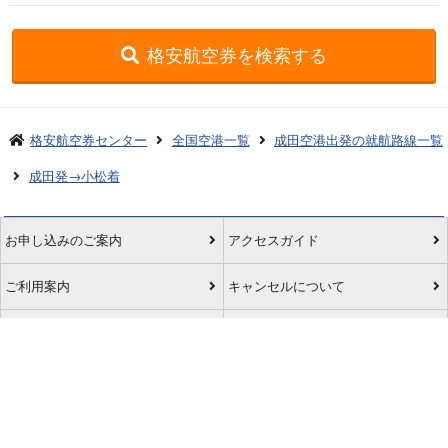
かすると座席の確保ができずにラウンジの利用ができない可能性があると
いうことも、念頭に置いておかれる方がよいかと思います。 また、搭乗
格安航空券を検索する
口から飛行機まではバスの移動になります。 アイベックスの機内はあま
り広くはありませんでした。 機内からは夜だったので何も見えませんで
したが、グランドスタッフの方から伺いましたが、お昼だと富士山が見え
るそうです。富士山の見える座席も教えてくださいます。 CAさん達は感
格安航空券センター
全国空港一覧
成田空港出発の就航路線一覧
じが良く、小松まで気持ちの良いフライトでした。
成田発→小松着
お申し込みのご案内
アクセスガイド
ご利用案内
キャンセルについて
会社概要
採用情報
プライバシーポリシー
ご利用の流れ
特定商取引表示
旅行業約款