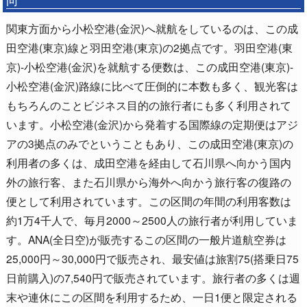
関東方面から小松空港(金沢)へ就航をしているのは、この成
田空港(東京)線と羽田空港(東京)の2拠点です。羽田空港(東
京)-小松空港(金沢)を就航する便数は、この成田空港(東京)-
小松空港(金沢)路線に比べて圧倒的に本数も多く、観光客は
もちろんのことビジネス目的の旅行者にも多く利用されて
います。小松空港(金沢)から発着する国際線の定期便はアジ
アの3拠点のみでということもあり、この成田空港(東京)の
利用者の多くは、成田空港を経由して石川県へ向かう国内
外の旅行客、また石川県から海外へ向かう旅行客の復路の
便として利用されています。この区間の年間の利用客数は
約1万4千人で、毎月2000～2500人の旅行者が利用していま
す。ANA(全日空)が販売するこの区間の一般片道航空券は
25,000円～30,000円で販売され、最安値は旅割75(搭乗日75
日前購入)の7,540円で販売されています。旅行者の多くは週
末や連休にこの区間を利用するため、一日1便と限定される