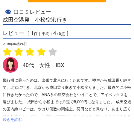
口コミレビュー
成田空港発 小松空港行き
レビュー［
1
4
］
件｜平均：
/
5
点
2018年04月24日
40代 女性 IBX
飛行機に乗ったのは、出張で北京に行くためです。神戸から成田乗り継ぎ
で、北京に行き、北京から成田乗り継ぎで小松戻りました。最終的に小松
に行きたかったので、ANA系の航空会社ということで、アイベックスを
選びました。 成田から小松までは片道で5,000円になりました。 成田空港
の国内線ロビーは、やはり便数の関係上、羽田などと異なり、あまり広く
はありません。また、ラウンジですが、アライバルラウンジということも
続きを読む
あり、とても混んでおりました。軽食も用意されているので、それはとて
も良いのですが、座席数が利用者数と合っておりません。ですので、もし