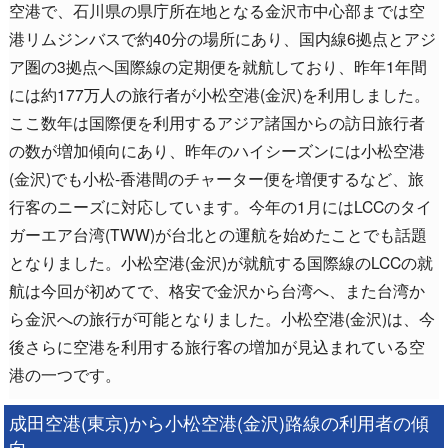
空港で、石川県の県庁所在地となる金沢市中心部までは空
港リムジンバスで約40分の場所にあり、国内線6拠点とアジ
ア圏の3拠点へ国際線の定期便を就航しており、昨年1年間
には約177万人の旅行者が小松空港(金沢)を利用しました。
ここ数年は国際便を利用するアジア諸国からの訪日旅行者
の数が増加傾向にあり、昨年のハイシーズンには小松空港
(金沢)でも小松-香港間のチャーター便を増便するなど、旅
行客のニーズに対応しています。今年の1月にはLCCのタイ
ガーエア台湾(TWW)が台北との運航を始めたことでも話題
となりました。小松空港(金沢)が就航する国際線のLCCの就
航は今回が初めてで、格安で金沢から台湾へ、また台湾か
ら金沢への旅行が可能となりました。小松空港(金沢)は、今
後さらに空港を利用する旅行客の増加が見込まれている空
港の一つです。
成田空港(東京)から小松空港(金沢)路線の利用者の傾
向