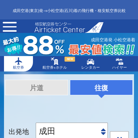
成田空港(東京)発→小松空港(石川)着の飛行機・格安航空券比較
toggle
navigation
成田空港発 小松空港着
NEW
航空券
航空券+ホテル
レンタカー
ハイヤー
片道
往復
出発地