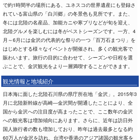
で約1時間半の場所にある、ユネスコの世界遺産にも登録さ
れている富山県の「白川郷」の冬景色も見所です。また、
冬には北陸の名産品、加能カニや寒ブリなどが旬を迎え、
北陸グルメを楽しむには冬がベストシーズンです。一方、4
月～6月には金沢の代表的な祭りの一つ「百万石まつり」を
はじめとする様々なイベントが開催され、多くの観光客で
賑わいます。旅行の目的に合わせて、シーズンや日程を選
ぶことで、金沢観光をより一層満喫することができます。
観光情報と地域紹介
日本海に面した北陸石川県の県庁所在地「金沢」。2015年3
月に北陸新幹線が高崎―金沢間が開通したことにより、全
国から金沢への注目度が高まったことで、ここ数年の金沢
への観光客は増加傾向にあります。さらに、近年は訪日外
国人旅行者の数も増加しており、昨年は過去最多となる約
60万人が金沢を訪れ、台湾や香港のアジア諸国の観光客を