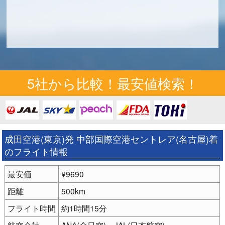
5社から比較！最安値検索！
成田空港(東京)発 中部国際空港セントレア(名古屋)着
のフライト情報
最安価
¥9690
距離
500km
フライト時間
約1時間15分
航空会社
ANA(全日空)、JAL(日本航空)