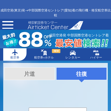
成田空港(東京)発→中部国際空港セントレア(愛知)着の飛行機・格安航空券比
較
toggle
navigation
成田空港発 中部国際空港セントレア着
NEW
航空券
航空券+ホテル
レンタカー
ハイヤー
片道
往復