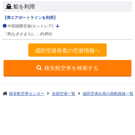
船を利用
【津エアポートラインを利用】
中部国際空港(セントレア)
「津(なぎさまち)」…約45分
成田空港発着の空港情報へ
格安航空券を検索する
格安航空券センター
全国空港一覧
成田空港出発の就航路線一覧
成田発→中部国際セントレア着
お申し込みのご案内
アクセスガイド