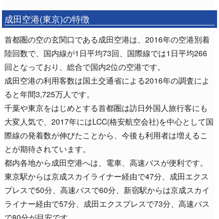
成田空港(東京)の特徴
首都圏の空の玄関口である成田空港は、2016年の空港別着
陸回数で、国内線が1日平均73回、国際線では1日平均266
回となっており、総合で国内2位の空港です。
成田空港の利用客数は国土交通省による2016年の調査によ
ると年間3,725万人です。
千葉や東京をはじめとする首都圏は訪日外国人旅行客にも
大変人気で、2017年にはLCC(格安航空会社)を中心として国
際線の発着数が伸びたことから、今後も利用者は増えるこ
とが期待されています。
都内各地から成田空港へは、電車、高速バスが便利です。
東京駅からは京成スカイライナー経由で47分、成田エクス
プレスで50分、高速バスで60分、新宿駅からは京成スカイ
ライナー経由で57分、成田エクスプレスで73分、高速バス
で80分が目安です。