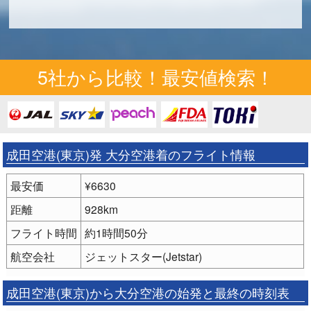
5社から比較！最安値検索！
成田空港(東京)発 大分空港着のフライト情報
最安価
¥6630
距離
928km
フライト時間
約1時間50分
航空会社
ジェットスター(Jetstar)
成田空港(東京)から大分空港の始発と最終の時刻表