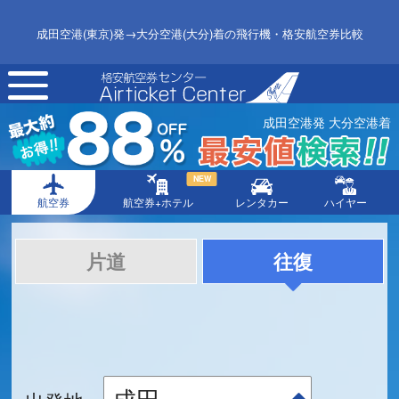
成田空港(東京)発→大分空港(大分)着の飛行機・格安航空券比較
toggle
navigation
成田空港発 大分空港着
NEW
航空券
航空券+ホテル
レンタカー
ハイヤー
片道
往復