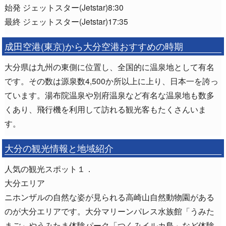
始発 ジェットスター(Jetstar)8:30
最終 ジェットスター(Jetstar)17:35
成田空港(東京)から大分空港おすすめの時期
大分県は九州の東側に位置し、全国的に温泉地として有名
です。その数は源泉数4,500か所以上に上り、日本一を誇っ
ています。湯布院温泉や別府温泉など有名な温泉地も数多
くあり、飛行機を利用して訪れる観光客もたくさんいま
す。
大分の観光情報と地域紹介
人気の観光スポット１．
大分エリア
ニホンザルの自然な姿が見られる高崎山自然動物園がある
のが大分エリアです。大分マリーンパレス水族館「うみた
まご」やうみたま体験パーク「つくみイルカ島」など体験