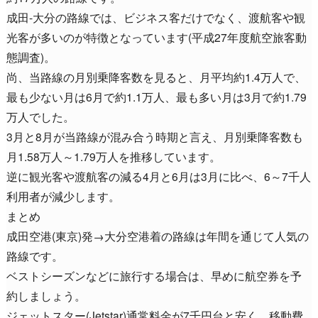
成田-大分の路線では、ビジネス客だけでなく、渡航客や観
光客が多いのが特徴となっています(平成27年度航空旅客動
態調査)。
尚、当路線の月別乗降客数を見ると、月平均約1.4万人で、
最も少ない月は6月で約1.1万人、最も多い月は3月で約1.79
万人でした。
3月と8月が当路線が混み合う時期と言え、月別乗降客数も
月1.58万人～1.79万人を推移しています。
逆に観光客や渡航客の減る4月と6月は3月に比べ、6～7千人
利用者が減少します。
まとめ
成田空港(東京)発→大分空港着の路線は年間を通じて人気の
路線です。
ベストシーズンなどに旅行する場合は、早めに航空券を予
約しましょう。
ジェットスター(Jetstar)通常料金が7千円台と安く、移動費