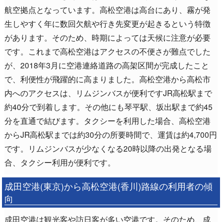
航空拠点となっています。高松空港は高台にあり、霧が発
生しやすく年に数回欠航や行き先変更が起きるという特徴
があります。そのため、時期によっては天候に注意が必要
です。これまで高松空港はアクセスの不便さが難点でした
が、2018年3月に空港連絡道路の高架区間が完成したこと
で、利便性が飛躍的に高まりました。高松空港から高松市
内へのアクセスは、リムジンバスが便利ですJR高松駅まで
約40分で到着します。その他にも琴平駅、坂出駅まで約45
分を直通で結びます。タクシーを利用した場合、高松空港
からJR高松駅までは約30分の所要時間で、運賃は約4,700円
です。リムジンバスが少なくなる20時以降の出発となる場
合、タクシー利用が便利です。
成田空港(東京)から高松空港(香川)路線の利用者の傾
向
成田空港は観光客や訪日客が多い空港です。そのため、成