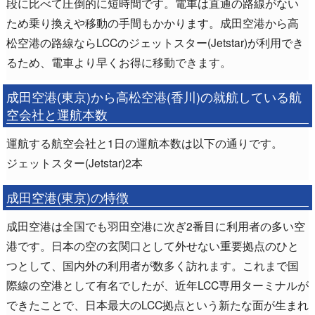
段に比べて圧倒的に短時間です。電車は直通の路線がない
ため乗り換えや移動の手間もかかります。成田空港から高
松空港の路線ならLCCのジェットスター(Jetstar)が利用でき
るため、電車より早くお得に移動できます。
成田空港(東京)から高松空港(香川)の就航している航
空会社と運航本数
運航する航空会社と1日の運航本数は以下の通りです。
ジェットスター(Jetstar)2本
成田空港(東京)の特徴
成田空港は全国でも羽田空港に次ぎ2番目に利用者の多い空
港です。日本の空の玄関口として外せない重要拠点のひと
つとして、国内外の利用者が数多く訪れます。これまで国
際線の空港として有名でしたが、近年LCC専用ターミナルが
できたことで、日本最大のLCC拠点という新たな面が生まれ