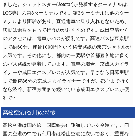
ました。ジェットスター(Jetstar)が発着するターミナルは、
LCC専用の第3ターミナルです。第3ターミナルは他のター
ミナルより距離があり、直通電車の乗り入れもないため、
移動は余裕をもって行うのがおすすめです。成田空港から
のアクセスは、電車かバスが便利です。高速バスは東京駅
まで約60分、運賃1000円という格安路線の東京シャトルが
人気です。その他にも、都内の主要駅や首都圏各地に多く
のバス路線が発着しています。電車の場合、京成スカイラ
イナーや成田エクスプレスが人気です。早さなら日暮里駅
まで最速36分の京成スカイライナーですが、都心まで行く
なら渋谷、新宿方面まで続いている成田エクスプレスが便
利です。
高松空港(香川)の特徴
高松空港は国内線、国際線共に運航している空港です。四
国の空港の中でも利用者は松山空港に次いで多く、重要な