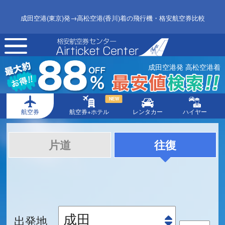
成田空港(東京)発→高松空港(香川)着の飛行機・格安航空券比較
toggle
navigation
成田空港発 高松空港着
NEW
航空券
航空券+ホテル
レンタカー
ハイヤー
片道
往復
出発地