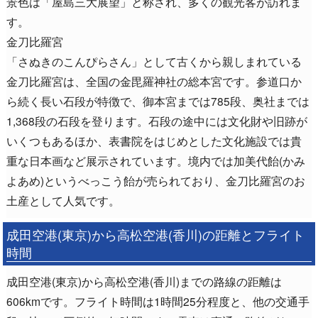
景色は「屋島三大展望」と称され、多くの観光客が訪れま
す。
金刀比羅宮
「さぬきのこんぴらさん」として古くから親しまれている
金刀比羅宮は、全国の金毘羅神社の総本宮です。参道口か
ら続く長い石段が特徴で、御本宮までは785段、奥社までは
1,368段の石段を登ります。石段の途中には文化財や旧跡が
いくつもあるほか、表書院をはじめとした文化施設では貴
重な日本画など展示されています。境内では加美代飴(かみ
よあめ)というべっこう飴が売られており、金刀比羅宮のお
土産として人気です。
成田空港(東京)から高松空港(香川)の距離とフライト
時間
成田空港(東京)から高松空港(香川)までの路線の距離は
606kmです。フライト時間は1時間25分程度と、他の交通手