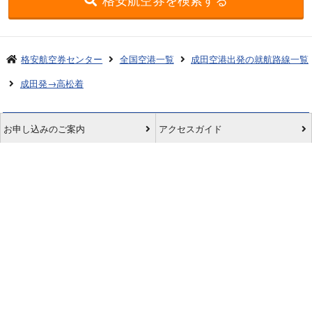
格安航空券センター
全国空港一覧
成田空港出発の就航路線一覧
成田発→高松着
お申し込みのご案内
アクセスガイド
ご利用案内
キャンセルについて
会社概要
採用情報
プライバシーポリシー
ご利用の流れ
特定商取引表示
旅行業約款
格安航空券センターコラム
お問い合わせ