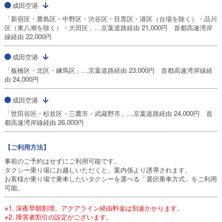
成田空港
「新宿区・豊島区・中野区・渋谷区・目黒区・港区（台場を除く）・品川
区（東八潮を除く）・大田区」…京葉道路経由 21,000円 首都高速湾岸
線経由 22,000円
成田空港
「板橋区・北区・練馬区」…京葉道路経由 23,000円 首都高速湾岸線経
由 24,000円
成田空港
「世田谷区・杉並区・三鷹市・武蔵野市」…京葉道路経由 24,000円 首
都高速湾岸線経由 26,000円
【ご利用方法】
事前のご予約はせずにご利用可能です。
タクシー乗り場にお越しいただくと、案内係より誘導されます。
お客様が乗り場で乗車したいタクシーを選べる「選択乗車方式」をご利用
可能。
※1. 深夜早朝割増、アクアライン経由料金は別途かかります。
※2. 障害者割引の設定がございます。