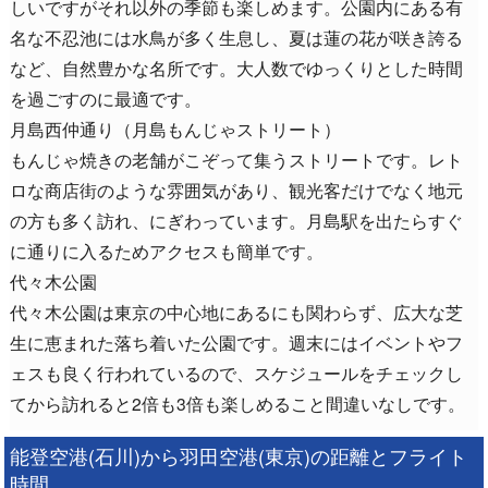
しいですがそれ以外の季節も楽しめます。公園内にある有
名な不忍池には水鳥が多く生息し、夏は蓮の花が咲き誇る
など、自然豊かな名所です。大人数でゆっくりとした時間
を過ごすのに最適です。
月島西仲通り（月島もんじゃストリート）
もんじゃ焼きの老舗がこぞって集うストリートです。レト
ロな商店街のような雰囲気があり、観光客だけでなく地元
の方も多く訪れ、にぎわっています。月島駅を出たらすぐ
に通りに入るためアクセスも簡単です。
代々木公園
代々木公園は東京の中心地にあるにも関わらず、広大な芝
生に恵まれた落ち着いた公園です。週末にはイベントやフ
ェスも良く行われているので、スケジュールをチェックし
てから訪れると2倍も3倍も楽しめること間違いなしです。
能登空港(石川)から羽田空港(東京)の距離とフライト
時間