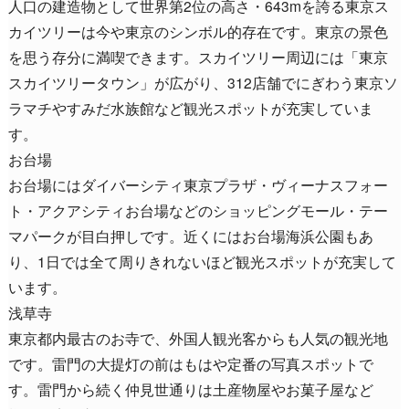
人口の建造物として世界第2位の高さ・643mを誇る東京ス
カイツリーは今や東京のシンボル的存在です。東京の景色
を思う存分に満喫できます。スカイツリー周辺には「東京
スカイツリータウン」が広がり、312店舗でにぎわう東京ソ
ラマチやすみだ水族館など観光スポットが充実していま
す。
お台場
お台場にはダイバーシティ東京プラザ・ヴィーナスフォー
ト・アクアシティお台場などのショッピングモール・テー
マパークが目白押しです。近くにはお台場海浜公園もあ
り、1日では全て周りきれないほど観光スポットが充実して
います。
浅草寺
東京都内最古のお寺で、外国人観光客からも人気の観光地
です。雷門の大提灯の前はもはや定番の写真スポットで
す。雷門から続く仲見世通りは土産物屋やお菓子屋など