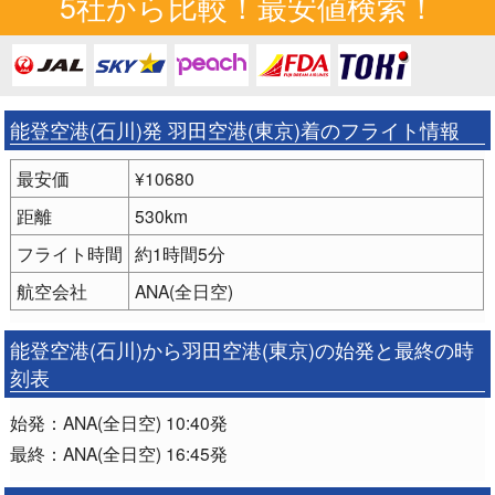
5社から比較！最安値検索！
能登空港(石川)発 羽田空港(東京)着のフライト情報
最安価
¥10680
距離
530km
フライト時間
約1時間5分
航空会社
ANA(全日空)
能登空港(石川)から羽田空港(東京)の始発と最終の時
刻表
始発：ANA(全日空) 10:40発
最終：ANA(全日空) 16:45発