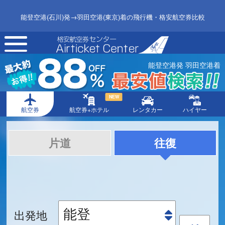
能登空港(石川)発→羽田空港(東京)着の飛行機・格安航空券比較
toggle
navigation
能登空港発 羽田空港着
NEW
航空券
航空券+ホテル
レンタカー
ハイヤー
片道
往復
出発地