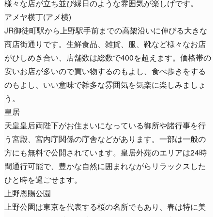
様々な店が立ち並び縁日のような雰囲気が楽しげです。
アメヤ横丁(アメ横)
JR御徒町駅から上野駅手前までの高架沿いに伸びる大きな
商店街通りです。生鮮食品、雑貨、服、靴など様々なお店
がひしめき合い、店舗数は総数で400を超えます。価格帯の
安いお店が多いので買い物するのもよし、食べ歩きをする
のもよし、いい意味で雑多な雰囲気を気楽に楽しみましょ
う。
皇居
天皇皇后両陛下がお住まいになっている御所や諸行事を行
う宮殿、宮内庁関係の庁舎などがあります。一部は一般の
方にも無料で公開されています。皇居外苑のエリアは24時
間通行可能で、豊かな自然に囲まれながらリラックスした
ひと時を過ごせます。
上野恩賜公園
上野公園は東京を代表する桜の名所でもあり、春は特に美