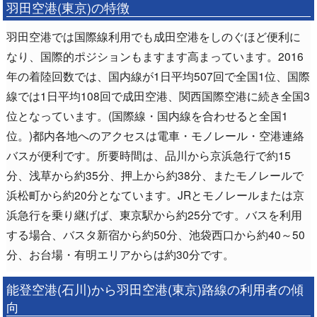
羽田空港(東京)の特徴
羽田空港では国際線利用でも成田空港をしのぐほど便利に
なり、国際的ポジションもますます高まっています。2016
年の着陸回数では、国内線が1日平均507回で全国1位、国際
線では1日平均108回で成田空港、関西国際空港に続き全国3
位となっています。(国際線・国内線を合わせると全国1
位。)都内各地へのアクセスは電車・モノレール・空港連絡
バスが便利です。所要時間は、品川から京浜急行で約15
分、浅草から約35分、押上から約38分、またモノレールで
浜松町から約20分となています。JRとモノレールまたは京
浜急行を乗り継げば、東京駅から約25分です。バスを利用
する場合、バスタ新宿から約50分、池袋西口から約40～50
分、お台場・有明エリアからは約30分です。
能登空港(石川)から羽田空港(東京)路線の利用者の傾
向