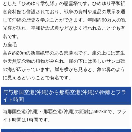
とした「ひめゆり学徒隊」の慰霊塔です。ひめゆり平和祈
念資料館も併設されており、戦争の資料や遺品の展示を通
して沖縄の歴史を学ぶことができます。年間約60万人の観
光客が訪れ、平和祈念式典などがよく行われることでも有
名です。
万座毛
高さ約20mの断崖絶壁のある景勝地です。崖の上には芝生
や天然記念物の植物がみられ、崖の下には美しいサンゴ礁
の海が広がっています。崖を横から見ると、象の鼻のよう
に見えるということで有名です。
与与那国空港(沖縄)から那覇空港(沖縄)の距離とフラ
イト時間
与那国空港(沖縄)～那覇空港(沖縄)の距離は597kmで、フラ
イト時間は1時間です。