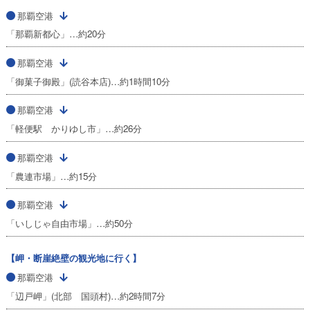
那覇空港
「那覇新都心」…約20分
那覇空港
「御菓子御殿」(読谷本店)…約1時間10分
那覇空港
「軽便駅 かりゆし市」…約26分
那覇空港
「農連市場」…約15分
那覇空港
「いしじゃ自由市場」…約50分
【岬・断崖絶壁の観光地に行く】
那覇空港
「辺戸岬」(北部 国頭村)…約2時間7分