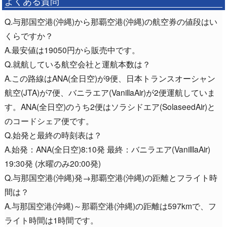
よくある質問
Q.与那国空港(沖縄)から那覇空港(沖縄)の航空券の値段はい
くらですか？
A.最安値は19050円から販売中です。
Q.就航している航空会社と運航本数は？
A.この路線はANA(全日空)が9便、日本トランスオーシャン
航空(JTA)が7便、バニラエア(VanillaAir)が2便運航していま
す。ANA(全日空)のうち2便はソラシドエア(SolaseedAir)と
のコードシェア便です。
Q.始発と最終の時刻表は？
A.始発：ANA(全日空)8:10発 最終：バニラエア(VanilllaAir)
19:30発 (水曜のみ20:00発)
Q.与那国空港(沖縄)発→那覇空港(沖縄)の距離とフライト時
間は？
A.与那国空港(沖縄)～那覇空港(沖縄)の距離は597kmで、フ
ライト時間は1時間です。