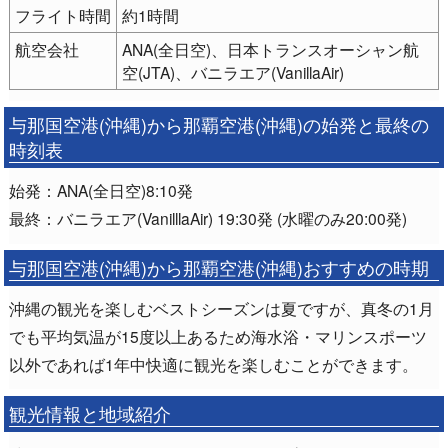
フライト時間
約1時間
航空会社
ANA(全日空)、日本トランスオーシャン航
空(JTA)、バニラエア(VanillaAir)
与那国空港(沖縄)から那覇空港(沖縄)の始発と最終の
時刻表
始発：ANA(全日空)8:10発
最終：バニラエア(VanilllaAir) 19:30発 (水曜のみ20:00発)
与那国空港(沖縄)から那覇空港(沖縄)おすすめの時期
沖縄の観光を楽しむベストシーズンは夏ですが、真冬の1月
でも平均気温が15度以上あるため海水浴・マリンスポーツ
以外であれば1年中快適に観光を楽しむことができます。
観光情報と地域紹介