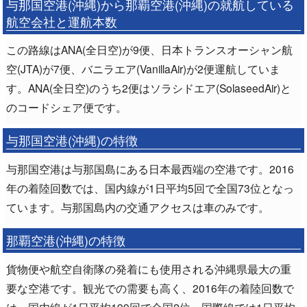
与那国空港(沖縄)から那覇空港(沖縄)の就航している
航空会社と運航本数
この路線はANA(全日空)が9便、日本トランスオーシャン航
空(JTA)が7便、バニラエア(VanillaAir)が2便運航していま
す。ANA(全日空)のうち2便はソラシドエア(SolaseedAir)と
のコードシェア便です。
与那国空港(沖縄)の特徴
与那国空港は与那国島にある日本最西端の空港です。2016
年の着陸回数では、国内線が1日平均5回で全国73位となっ
ています。与那国島内の交通アクセスは車のみです。
那覇空港(沖縄)の特徴
貨物便や航空自衛隊の発着にも使用される沖縄県最大の重
要な空港です。観光での需要も高く、2016年の着陸回数で
は、国内線が1日平均199回で全国2位、国際線では1日平均