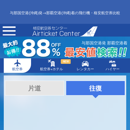
与那国空港(沖縄)発→那覇空港(沖縄)着の飛行機・格安航空券比較
toggle
navigation
与那国空港発 那覇空港着
NEW
航空券
航空券+ホテル
レンタカー
ハイヤー
片道
往復