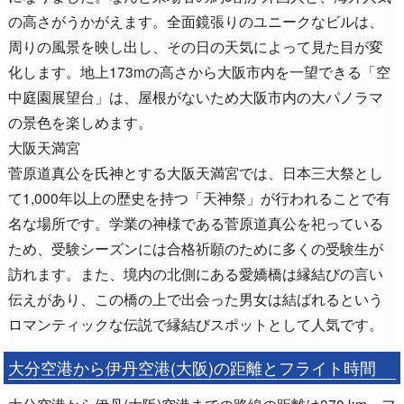
の高さがうかがえます。全面鏡張りのユニークなビルは、
周りの風景を映し出し、その日の天気によって見た目が変
化します。地上173mの高さから大阪市内を一望できる「空
中庭園展望台」は、屋根がないため大阪市内の大パノラマ
の景色を楽しめます。
大阪天満宮
菅原道真公を氏神とする大阪天満宮では、日本三大祭とし
て1,000年以上の歴史を持つ「天神祭」が行われることで有
名な場所です。学業の神様である菅原道真公を祀っている
ため、受験シーズンには合格祈願のために多くの受験生が
訪れます。また、境内の北側にある愛嬌橋は縁結びの言い
伝えがあり、この橋の上で出会った男女は結ばれるという
ロマンティックな伝説で縁結びスポットとして人気です。
大分空港から伊丹空港(大阪)の距離とフライト時間