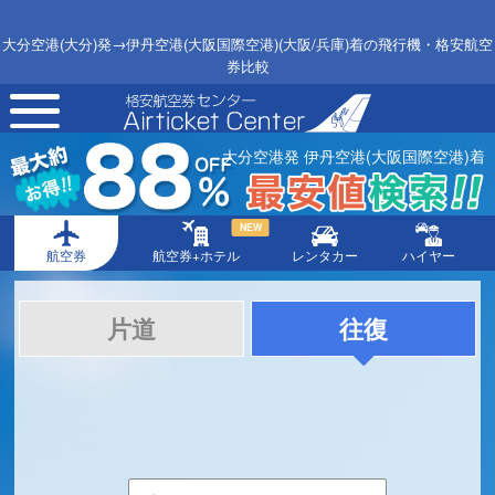
大分空港(大分)発→伊丹空港(大阪国際空港)(大阪/兵庫)着の飛行機・格安航空
券比較
toggle
navigation
大分空港発 伊丹空港(大阪国際空港)着
NEW
航空券
航空券+ホテル
レンタカー
ハイヤー
片道
往復