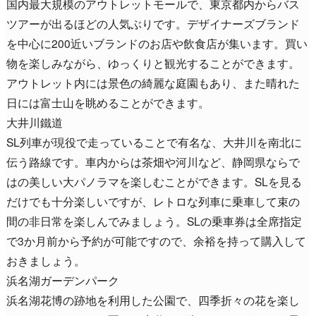
国内最大規模のアウトレットモールで、東京都内からバス
ツアーが出るほどの人気ぶりです。デザイナーズブランド
を中心に200近いブランドのお店や飲食店が集います。買い
物を楽しみながら、ゆっくりと観光することができます。
アウトレット内には景色の綺麗な庭園もあり、また晴れた
日には富士山を眺めることができます。
大井川鐵道
SL列車が現役で走っていることで有名な、大井川を南北に
伝う路線です。車内からは茶畑や河川など、静岡県ならで
はの美しい大パノラマを楽しむことができます。SLを見る
だけでも十分楽しいですが、レトロな列車に乗車して束の
間の非日常を楽しんでみましょう。SLの乗車券は全席指定
で3か月前から予約が可能ですので、余裕を持って購入して
おきましょう。
浜名湖ガーデンパーク
浜名湖花博の跡地を利用した公園で、四季折々の花を楽し