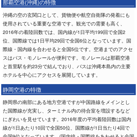
那覇空港(沖縄)の特徴
沖縄の空の玄関口として、貨物便や航空自衛隊の発着にも
使用されている重要な空港です。観光での需要も高く、
2016年の着陸回数では、国内線が1日平均199回で全国2
位、国際線では1日平均29回で全国6位となっています。国
際線・国内線を合わせると全国5位です。空港までのアクセ
スはバス・モノレールが便利です。モノレールは那覇空港
と首里駅を約23分で結んでおり、バスは沖縄本島内の主要
ホテルを中心にアクセスを展開しています。
静岡空港の特徴
静岡県の南部にある地方空港ですが中国路線をメインとし
た国際線が充実し、ターミナル内の待合室を増設するなど
にぎわいを見せています。2016年度の平均着陸回数は国内
線が1日あたり10回で全国50位、国際線が1日当たり4回で
全国9位となっています。(国内線・国際線をあわせると全国