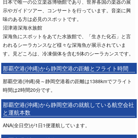
日本で唯一の公立楽器博物館であり、世界各国の楽器の展
示やガイドツアー、コンサートを行っています。音楽に興
味のある方は必見のスポットです。
沼津港深海水族館
深海魚にスポットをあてた水族館で、「生きた化石」と言
われるシーラカンスなど様々な深海魚が展示されていま
す。見どころは、冷凍個体を含む5体のシーラカンスです。
那覇空港(沖縄)から静岡空港の距離とフライト時間
那覇空港(沖縄)発～静岡空港着の距離は1388kmでフライト
時間は2時間20分です。
那覇空港(沖縄)から静岡空港の就航している航空会社
と運航本数
ANA(全日空)が1日1便運航しています。