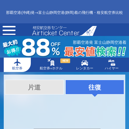
那覇空港(沖縄)発→富士山静岡空港(静岡)着の飛行機・格安航空券比較
toggle
navigation
那覇空港発 富士山静岡空港着
NEW
航空券
航空券+ホテル
レンタカー
ハイヤー
片道
往復