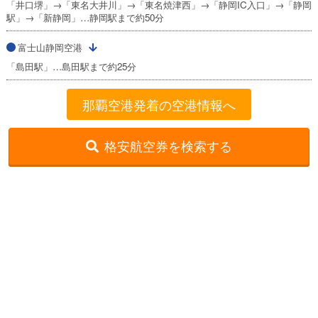
「井口堺」→「東名大井川」→「東名焼津西」→「静岡IC入口」→「静岡
駅」→「新静岡」…静岡駅まで約50分
富士山静岡空港
「島田駅」…島田駅まで約25分
那覇空港発着の空港情報へ
格安航空券を検索する
格安航空券センター
全国空港一覧
那覇空港出発の就航路線一覧
那覇発→富士山静岡着
お申し込みのご案内
アクセスガイド
ご利用案内
キャンセルについて