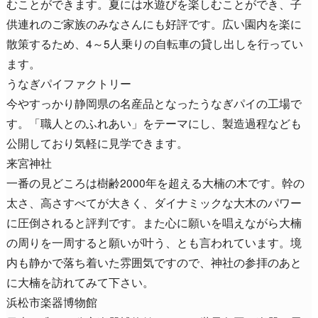
むことができます。夏には水遊びを楽しむことができ、子
供連れのご家族のみなさんにも好評です。広い園内を楽に
散策するため、4～5人乗りの自転車の貸し出しを行ってい
ます。
うなぎパイファクトリー
今やすっかり静岡県の名産品となったうなぎパイの工場で
す。「職人とのふれあい」をテーマにし、製造過程なども
公開しており気軽に見学できます。
来宮神社
一番の見どころは樹齢2000年を超える大楠の木です。幹の
太さ、高さすべてが大きく、ダイナミックな大木のパワー
に圧倒されると評判です。また心に願いを唱えながら大楠
の周りを一周すると願いが叶う、とも言われています。境
内も静かで落ち着いた雰囲気ですので、神社の参拝のあと
に大楠を訪れてみて下さい。
浜松市楽器博物館