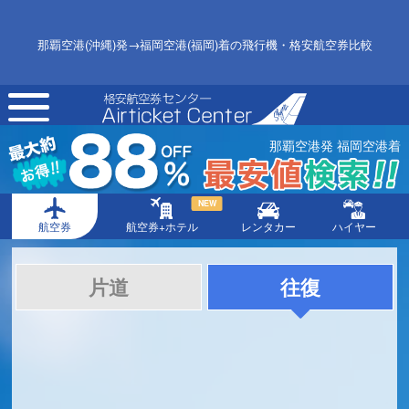
那覇空港(沖縄)発→福岡空港(福岡)着の飛行機・格安航空券比較
toggle
navigation
那覇空港発 福岡空港着
NEW
航空券
航空券+ホテル
レンタカー
ハイヤー
片道
往復