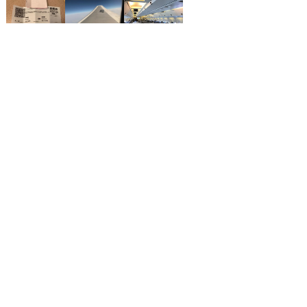
つもは気持ちいいのですが、今回は観光客が多かった為、とても混雑して
いました。 機内の状況は、乗客の方々も落ち着いた方が多く、静かでし
た。 機長の的確なアナウンスがあり、また運転技術も高く、ほとんど揺
れを感じる事はなかったです。機長の能力が高いと感じましたので、より
安全であると再確認しました。 CAはこまめにお茶をもってきてくれた
り、おかわりがないかを聞いたり、ゴミの収集も目立たないように行って
格安航空券を検索する
いました。 ドリンクの種類は、お茶、紅茶、水、コーヒーです。お菓子
はありませんでした。 子供さんには、手のひらサイズのおもちゃを配っ
ていました。
格安航空券センター
全国空港一覧
那覇空港出発の就航路線一覧
那覇発→福岡着
お申し込みのご案内
アクセスガイド
ご利用案内
キャンセルについて
会社概要
採用情報