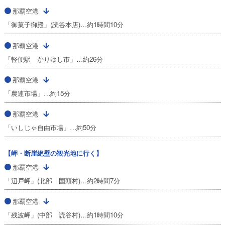
那覇空港
「御菓子御殿」(読谷本店)…約1時間10分
那覇空港
「軽便駅 かりゆし市」…約26分
那覇空港
「農連市場」…約15分
那覇空港
「いしじゃ自由市場」…約50分
【岬・断崖絶壁の観光地に行く】
那覇空港
「辺戸岬」(北部 国頭村)…約2時間7分
那覇空港
「残波岬」(中部 読谷村)…約1時間10分