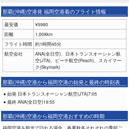
那覇(沖縄)空港発 福岡空港着のフライト情報
最安価
¥5980
距離
1,008km
フライト時間
約1時間45分
航空会社
ANA(全日空)、日本トランスオーシャン航
空(JTA)、ピーチ航空(Peach)、スカイマー
ク(Skymark)
那覇(沖縄)空港から福岡空港の始発と最終の時刻表
始発 日本トランスオーシャン航空(JTA)7:05
最終 ANA(全日空)19:55
那覇(沖縄)空港から福岡空港おすすめの時期
福岡空港を観光で訪れる場合、春夏秋冬それぞれの季節ご