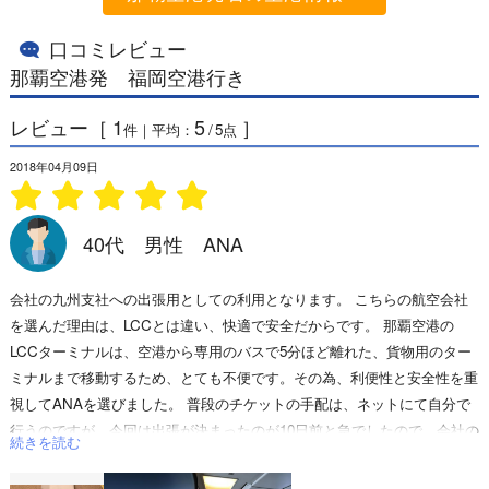
口コミレビュー
那覇空港発 福岡空港行き
レビュー［
1
5
］
件｜平均：
/
5
点
2018年04月09日
40代 男性 ANA
会社の九州支社への出張用としての利用となります。 こちらの航空会社
を選んだ理由は、LCCとは違い、快適で安全だからです。 那覇空港の
LCCターミナルは、空港から専用のバスで5分ほど離れた、貨物用のター
ミナルまで移動するため、とても不便です。その為、利便性と安全性を重
視してANAを選びました。 普段のチケットの手配は、ネットにて自分で
行うのですが、今回は出張が決まったのが10日前と急でしたので、会社の
続きを読む
事務員の方に頼み、手配していただきました。チケットの種類は株主優待
チケットと表記されています。 那覇空港のロビーは解放感があって、い