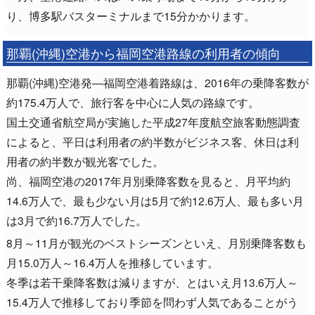
り、博多駅バスターミナルまで15分かかります。
那覇(沖縄)空港から福岡空港路線の利用者の傾向
那覇(沖縄)空港発―福岡空港着路線は、2016年の乗降客数が
約175.4万人で、旅行客を中心に人気の路線です。
国土交通省航空局が実施した平成27年度航空旅客動態調査
によると、平日は利用者の約半数がビジネス客、休日は利
用者の約半数が観光客でした。
尚、福岡空港の2017年月別乗降客数を見ると、月平均約
14.6万人で、最も少ない月は5月で約12.6万人、最も多い月
は3月で約16.7万人でした。
8月～11月が観光のベストシーズンといえ、月別乗降客数も
月15.0万人～16.4万人を推移しています。
冬季は若干乗降客数は減りますが、とはいえ月13.6万人～
15.4万人で推移しており季節を問わず人気であることがう