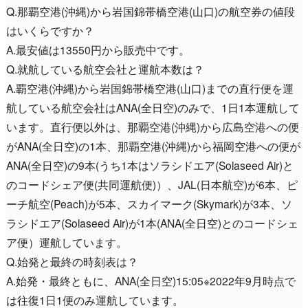
Q.那覇空港(沖縄)から岩国錦帯橋空港(山口)の航空券の値段
はいくらですか？
A.最安値は13550円から販売中です。
Q.就航している航空会社と運航本数は？
A.覇空港(沖縄)から岩国錦帯橋空港(山口)までの直行便を運
航している航空会社はANA(全日空)のみで、1日1本運航して
います。直行便以外は、那覇空港(沖縄)から広島空港への便
がANA(全日空)の1本、那覇空港(沖縄)から福岡空港への便が
ANA(全日空)の9本(うち1本はソラシドエア(Solaseed Air)と
のコードシェア便(共同運航便)）、JAL(日本航空)が6本、ピ
ーチ航空(Peach)が5本、スカイマーク(Skymark)が3本、ソ
ラシドエア(Solaseed Air)が1本(ANA(全日空)とのコードシェ
ア便）運航しています。
Q.始発と最終の時刻表は？
A.始発・最終ともに、ANA(全日空)15:05※2022年9月時点で
は往復1日1便のみ運航しています。