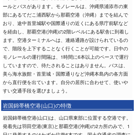
ールとバスがあります。モノレールは、沖縄県浦添市の東
部にあるてだこ浦西駅から那覇空港（沖縄）までを結んで
おり、途中首里城駅や国際通りの近くにある県庁前駅など
を経由し、那覇空港(沖縄)の2階レベルにある駅舎に到着し
ます。空港ターミナルへは、連絡通路が設けられているの
で、階段を上下することなく行くことが可能です。日中の
モノレールの運行間隔は、1時間に6本以上のペースで運行
していますので、待たされることはありません。バスは、
美ら海水族館・首里城・国際通りなど沖縄本島内の各方面
から直行便を出ています。自分の居所に合わせて、使いや
すい交通手段を選びましょう。
岩国錦帯橋空港(山口)の特徴
岩国錦帯橋空港(山口)は、山口県東部に位置する空港です。
発着先は羽田空港(東京)と那覇空港(沖縄)の2カ所のみで、1
日に発着するのはわずか往復6本です。国土交通省の調査に