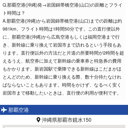
Q.那覇空港(沖縄)発→岩国錦帯橋空港(山口)の距離とフライ
ト時間は？
A.那覇空港(沖縄)から岩国錦帯橋空港(山口)までの距離は約
981km、フライト時間は1時間50分です。この直行便以外
に、那覇空港(沖縄)から広島空港もしくは福岡空港まで行
き、新幹線に乗り換えて岩国市まで訪れるという手段もあ
ります。直行便以外の方法だと片道の所要時間が2時間を超
えるうえ、航空券に加えて新幹線の乗車券と特急券の費用
もかかります。新岩国駅で乗降できる新幹線はこだまがほ
とんどのため、新幹線に乗り換える際、数十分待たなけれ
ばならないこともあります。時間をかけず、なるべく安く
岩国市まで移動したいときは、直行便の利用が便利です。
那覇空港
沖縄県那覇市鏡水150