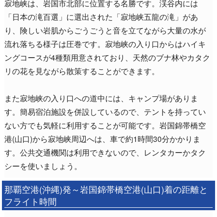
寂地峡は、岩国市北部に位置する名勝です。渓谷内には
「日本の滝百選」に選出された「寂地峡五龍の滝」があ
り、険しい岩肌からごうごうと音を立てながら大量の水が
流れ落ちる様子は圧巻です。寂地峡の入り口からはハイキ
ングコースが4種類用意されており、天然のブナ林やカタク
リの花を見ながら散策することができます。
また寂地峡の入り口への道中には、キャンプ場がありま
す。簡易宿泊施設を併設しているので、テントを持ってい
ない方でも気軽に利用することが可能です。岩国錦帯橋空
港(山口)から寂地峡周辺へは、車で約1時間30分かかりま
す。公共交通機関は利用できないので、レンタカーかタク
シーを使いましょう。
那覇空港(沖縄)発～岩国錦帯橋空港(山口)着の距離と
フライト時間