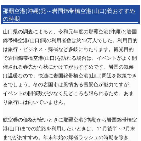
那覇空港(沖縄)発～岩国錦帯橋空港(山口)着おすすめ
の時期
山口県の調査によると、令和元年度の那覇空港(沖縄)と岩国
錦帯橋空港(山口)間の利用者数は約12万人でした。利用目的
は旅行・ビジネス・帰省など多岐にわたります。観光目的
で岩国錦帯橋空港(山口)を訪れる場合は、イベントがよく開
催される春先から秋にかけてがおすすめです。岩国の気候
は温暖なので、快適に岩国錦帯橋空港(山口)周辺を散策でき
るでしょう。冬の岩国市は風情ある雪景色が魅力ですが、
イベントの開催数が少なく見どころも限られるため、あま
り旅行には向いていません。
航空券の価格が安いときに那覇空港(沖縄)から岩国錦帯橋空
港(山口)までの航路を利用したいときは、11月後半～2月末
までがおすすめ。年末年始の帰省ラッシュの時期を除き、