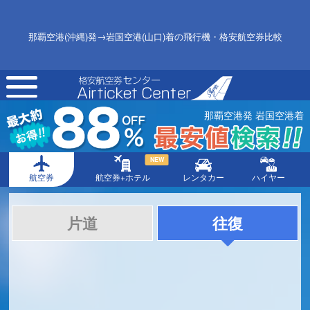
那覇空港(沖縄)発→岩国空港(山口)着の飛行機・格安航空券比較
toggle
navigation
那覇空港発 岩国空港着
NEW
航空券
航空券+ホテル
レンタカー
ハイヤー
片道
往復