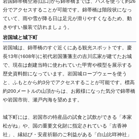
岩国錦帯橋空港(山口)から錦帯橋までは、バスを使って約26
分でアクセスすることが可能です。錦帯橋は階段状になっ
ていて、雨や雪が降る日は足元が滑りやすくなるため、動
きやすい服装で訪れましょう。
岩国城と城下町
岩国城は、錦帯橋のすぐ近くにある観光スポットです。慶
長13年(1608年)に初代岩国藩藩主の吉川広家が建てたお城
で、現在は創建当時に使われていた甲冑や模型を展示する
歴史資料館になっています。岩国城ロープウェーを使う
と、ふもとから約3分でアクセスすることが可能です。標高
約200メートルの山頂からは、お殿様になった気分で錦帯橋
や岩国市街、瀬戸内海を望めます。
城下町には、岩国市の特産品の試食と試飲ができる「本家
松がね」や、国の重要文化財に指定されている「吉香神
社」、縁結び・安産祈願のご利益がある「白山比咩神社」