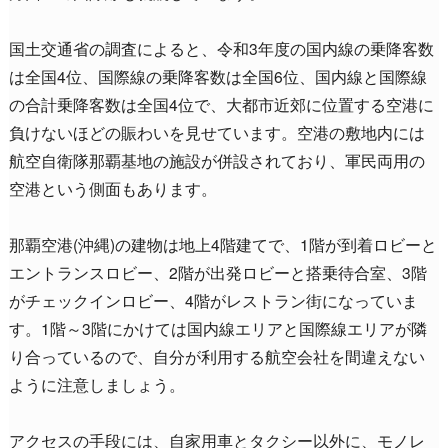
国土交通省の調査によると、令和3年度の国内線の乗降客数
は全国4位、国際線の乗降客数は全国6位、国内線と国際線
の合計乗降客数は全国4位で、大都市近郊に位置する空港に
負けないほどの賑わいを見せています。空港の敷地内には
航空自衛隊那覇基地の施設が併設されており、軍民両用の
空港という側面もあります。
那覇空港(沖縄)の建物は地上4階建てで、1階が到着ロビーと
エントランスロビー、2階が出発ロビーと搭乗待合室、3階
がチェックインロビー、4階がレストラン街になっていま
す。1階～3階にかけては国内線エリアと国際線エリアが隣
り合っているので、自分が利用する航空会社を間違えない
ように注意しましょう。
アクセスの手段には、自家用車とタクシー以外に、モノレ