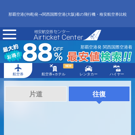
那覇空港(沖縄)発→関西国際空港(大阪)着の飛行機・格安航空券比較
toggle
navigation
那覇空港発 関西国際空港着
NEW
航空券
航空券+ホテル
レンタカー
ハイヤー
片道
往復