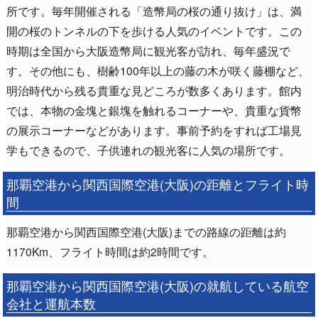
所です。毎年開催される「造幣局の桜の通り抜け」は、満
開の桜のトンネルの下を歩ける人気のイベントです。この
時期は全国から大阪造幣局に観光客が訪れ、毎年盛況で
す。その他にも、樹齢100年以上の藤の木が咲く藤棚など、
明治時代から残る貴重な見どころが数多くあります。館内
では、本物の金塊と銀塊を触れるコーナーや、貴重な貨幣
の展示コーナーなどがあります。事前予約をすれば工場見
学もできるので、子供連れの観光客に人気の場所です。
那覇空港から関西国際空港(大阪)の距離とフライト時
間
那覇空港から関西国際空港(大阪)までの路線の距離は約
1170Km、フライト時間は約2時間です。
那覇空港から関西国際空港(大阪)の就航している航空
会社と運航本数