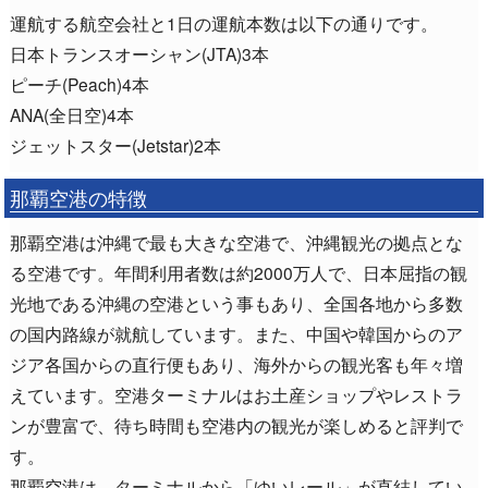
運航する航空会社と1日の運航本数は以下の通りです。
日本トランスオーシャン(JTA)3本
ピーチ(Peach)4本
ANA(全日空)4本
ジェットスター(Jetstar)2本
那覇空港の特徴
那覇空港は沖縄で最も大きな空港で、沖縄観光の拠点とな
る空港です。年間利用者数は約2000万人で、日本屈指の観
光地である沖縄の空港という事もあり、全国各地から多数
の国内路線が就航しています。また、中国や韓国からのア
ジア各国からの直行便もあり、海外からの観光客も年々増
えています。空港ターミナルはお土産ショップやレストラ
ンが豊富で、待ち時間も空港内の観光が楽しめると評判で
す。
那覇空港は、ターミナルから「ゆいレール」が直結してい