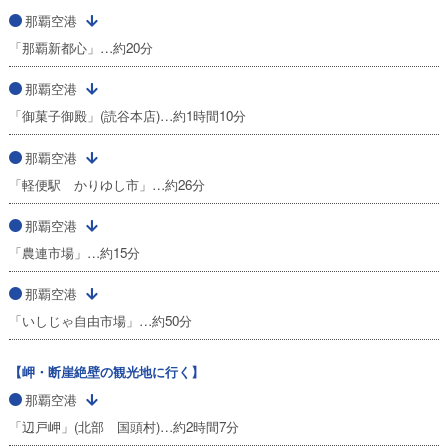
那覇空港
「那覇新都心」…約20分
那覇空港
「御菓子御殿」(読谷本店)…約1時間10分
那覇空港
「軽便駅 かりゆし市」…約26分
那覇空港
「農連市場」…約15分
那覇空港
「いしじゃ自由市場」…約50分
【岬・断崖絶壁の観光地に行く】
那覇空港
「辺戸岬」(北部 国頭村)…約2時間7分