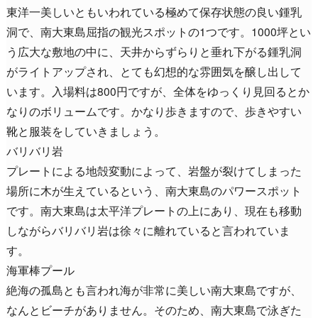
東洋一美しいともいわれている極めて保存状態の良い鍾乳
洞で、南大東島屈指の観光スポットの1つです。1000坪とい
う広大な敷地の中に、天井からずらりと垂れ下がる鍾乳洞
がライトアップされ、とても幻想的な雰囲気を醸し出して
います。入場料は800円ですが、全体をゆっくり見回るとか
なりのボリュームです。かなり歩きますので、歩きやすい
靴と服装をしていきましょう。
バリバリ岩
プレートによる地殻変動によって、岩盤が裂けてしまった
場所に木が生えているという、南大東島のパワースポット
です。南大東島は太平洋プレートの上にあり、現在も移動
しながらバリバリ岩は徐々に離れていると言われていま
す。
海軍棒プール
絶海の孤島とも言われ海が非常に美しい南大東島ですが、
なんとビーチがありません。そのため、南大東島で泳ぎた