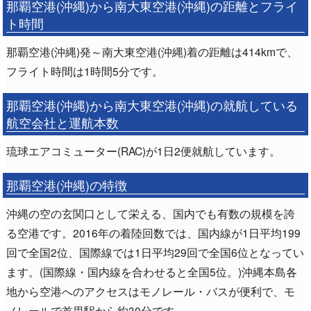
那覇空港(沖縄)から南大東空港(沖縄)の距離とフライ
ト時間
那覇空港(沖縄)発～南大東空港(沖縄)着の距離は414kmで、
フライト時間は1時間5分です。
那覇空港(沖縄)から南大東空港(沖縄)の就航している
航空会社と運航本数
琉球エアコミューター(RAC)が1日2便就航しています。
那覇空港(沖縄)の特徴
沖縄の空の玄関口として栄える、国内でも有数の規模を誇
る空港です。2016年の着陸回数では、国内線が1日平均199
回で全国2位、国際線では1日平均29回で全国6位となってい
ます。(国際線・国内線を合わせると全国5位。)沖縄本島各
地から空港へのアクセスはモノレール・バスが便利で、モ
ノレールで首里駅から約30分です。