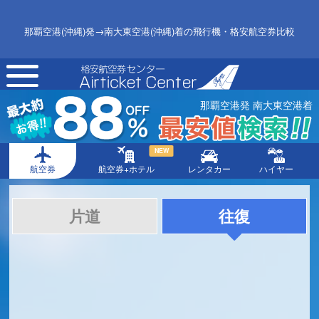
那覇空港(沖縄)発→南大東空港(沖縄)着の飛行機・格安航空券比較
toggle
navigation
那覇空港発 南大東空港着
NEW
航空券
航空券+ホテル
レンタカー
ハイヤー
片道
往復