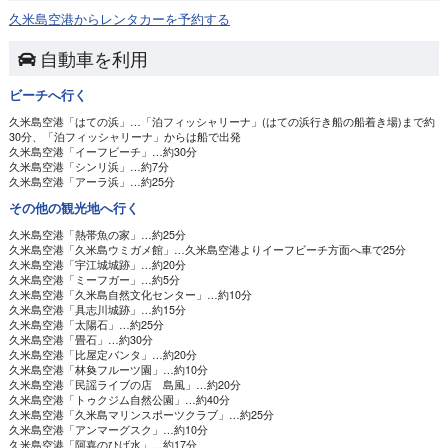
久米島空港からレンタカーを予約する
自動車を利用
ビーチへ行く
久米島空港
「はての浜」…「泊フィッシャリーナ」(はての浜行き船の船着き場)まで約
30分、「泊フィッシャリーナ」からは船で出発
久米島空港
「イーフビーチ」…約30分
久米島空港
「シンリ浜」…約7分
久米島空港
「アーラ浜」…約25分
その他の観光地へ行く
久米島空港
「熱帯魚の家」…約25分
久米島空港
「久米島ウミガメ館」…久米島空港よりイーフビーチ方面へ車で25分
久米島空港
「宇江城城跡」…約20分
久米島空港
「ミーフガー」…約5分
久米島空港
「久米島自然文化センター」…約10分
久米島空港
「具志川城跡」…約15分
久米島空港
「太陽石」…約25分
久米島空港
「畳石」…約30分
久米島空港
「比屋定バンタ」…約20分
久米島空港
「林奐フルーツ園」…約10分
久米島空港
「民謡ライブの店 島風」…約20分
久米島空港
「トゥクジム自然公園」…約40分
久米島空港
「久米島マリンスポーツクラブ」…約25分
久米島空港
「アンマーグスク」…約10分
久米島空港
「阿嘉のひげ水」…約17分