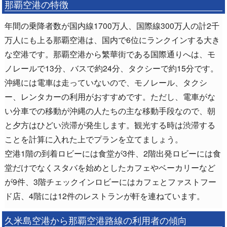
那覇空港の特徴
年間の乗降者数が国内線1700万人、国際線300万人の計2千
万人にも上る那覇空港は、国内で6位にランクインする大き
な空港です。那覇空港から繁華街である国際通りへは、モ
ノレールで13分、バスで約24分、タクシーで約15分です。
沖縄には電車は走っていないので、モノレール、タクシ
ー、レンタカーの利用がおすすめです。ただし、電車がな
い分車での移動が沖縄の人たちの主な移動手段なので、朝
と夕方はひどい渋滞が発生します。観光する時は渋滞する
ことを計算に入れた上でプランを立てましょう。
空港1階の到着ロビーには食堂が3件、2階出発ロビーには食
堂だけでなくスタバを始めとしたカフェやベーカリーなど
が9件、3階チェックインロビーにはカフェとファストフー
ド店、4階には12件のレストランが軒を連ねています。
久米島空港から那覇空港路線の利用者の傾向