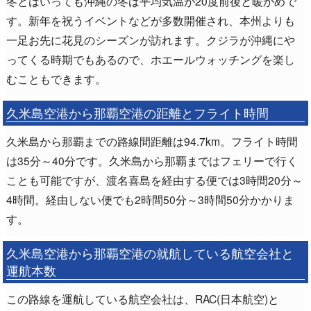
冬とはいっても沖縄の冬は平均気温が20度前後と暖かめで
す。新年を祝うイベントなどが多数開催され、本州よりも
一足お先に花見のシーズンが訪れます。クジラが沖縄にや
ってくる時期でもあるので、ホエールウォッチングを楽し
むこともできます。
久米島空港から那覇空港の距離とフライト時間
久米島から那覇までの路線間距離は94.7km。フライト時間
は35分～40分です。久米島から那覇まではフェリーで行く
ことも可能ですが、渡名喜島を経由する便では3時間20分～
4時間。経由しない便でも2時間50分～3時間50分かかりま
す。
久米島空港から那覇空港の就航している航空会社と
運航本数
この路線を運航している航空会社は、RAC(日本航空)と