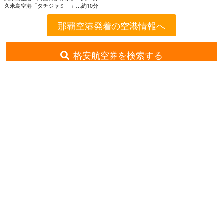
久米島空港
「タチジャミ」」…約10分
那覇空港発着の空港情報へ
格安航空券を検索する
格安航空券センター
全国空港一覧
那覇空港出発の就航路線一覧
那覇発→久米島着
お申し込みのご案内
アクセスガイド
ご利用案内
キャンセルについて
会社概要
採用情報
プライバシーポリシー
ご利用の流れ