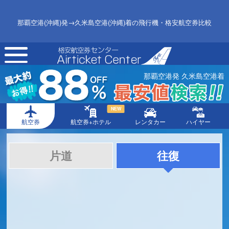
那覇空港(沖縄)発→久米島空港(沖縄)着の飛行機・格安航空券比較
toggle
navigation
那覇空港発 久米島空港着
NEW
航空券
航空券+ホテル
レンタカー
ハイヤー
片道
往復