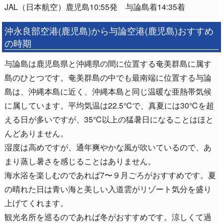
JAL（日本航空）鹿児島10:55発 与論島着14:35着
沖永良部空港(鹿児島)から与論空港(鹿児島)おすすめ
の時期
与論島は鹿児島県と沖縄県の間に位置する奄美群島に属す
島のひとつです。奄美群島の中でも最南端に位置する与論
島は、沖縄本島に近く、沖縄本島と同じ温暖な亜熱帯気候
に属しています。平均気温は22.5℃で、真夏には30℃を超
える日が多いですが、35℃以上の猛暑日になることはほと
んどありません。
湿度は高めですが、通年爽やかな風が吹いているので、あ
まり蒸し暑さを感じることはありません。
海水浴を楽しむのであれば7〜９月ごろがおすすめです。夏
の晴れた日は青い海と美しい入道雲がリゾート気分を盛り
上げてくれます。
観光名所を巡るのであれば冬がおすすめです。涼しくて過