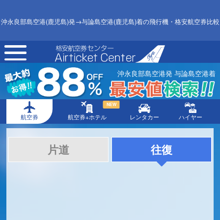
沖永良部島空港(鹿児島)発→与論島空港(鹿児島)着の飛行機・格安航空券比較
toggle
navigation
沖永良部島空港発 与論島空港着
NEW
航空券
航空券+ホテル
レンタカー
ハイヤー
片道
往復