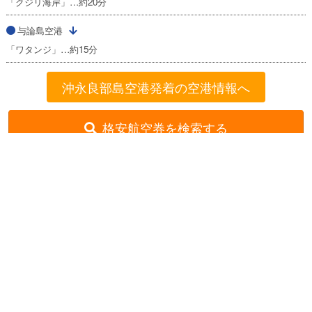
「クジリ海岸」…約20分
与論島空港
「ワタンジ」…約15分
沖永良部島空港発着の空港情報へ
格安航空券を検索する
格安航空券センター
全国空港一覧
沖永良部島空港出発の就航路線一覧
沖永良部島発→与論島着
お申し込みのご案内
アクセスガイド
ご利用案内
キャンセルについて