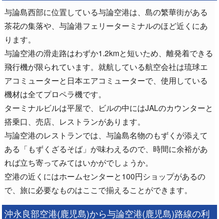
与論島西部に位置している与論空港は、島の繁華街がある
茶花の集落や、与論港フェリーターミナルのほど近くにあ
ります。
与論空港の滑走路はわずか1.2kmと短いため、離発着できる
飛行機が限られています。就航している航空会社は琉球エ
アコミューターと日本エアコミューターで、使用している
機材は全てプロペラ機です。
ターミナルビルは平屋で、ビルの中にはJALのカウンターと
搭乗口、売店、レストランがあります。
与論空港のレストランでは、与論島名物のもずくが添えて
ある「もずくざるそば」が味わえるので、時間に余裕があ
れば立ち寄ってみてはいかがでしょうか。
空港の近くにはホームセンターと100円ショップがあるの
で、旅に必要なものはここで揃えることができます。
沖永良部空港(鹿児島)から与論空港(鹿児島)路線の利