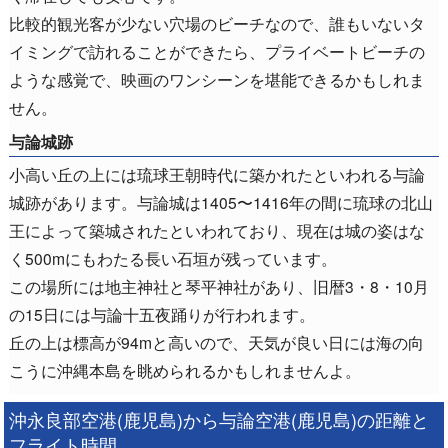
比較的観光客が少ない穴場のビーチなので、誰もいないタ
イミングで訪れることができたら、プライベートビーチの
ような感覚で、映画のワンシーンを堪能できるかもしれま
せん。
与論城跡
小高い丘の上には琉球王朝時代に築かれたといわれる与論
城跡があります。与論城は1405〜1416年の間に琉球の北山
王によって築城されたといわれており、現在は城の姿はな
く500mにもわたる長い石垣が残っています。
この場所には地主神社と琴平神社があり、旧暦3・8・10月
の15日には与論十五夜踊りが行われます。
丘の上は標高が94mと高いので、天気が良い日には海の向
こうに沖縄本島を眺められるかもしれませんよ。
沖永良部空港(鹿児島)から与論空港(鹿児島)の距離と
フライト時間