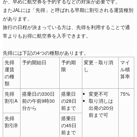
か、早めに航空券を予約するなどの対策が必要です。
またJALには「先得」と呼ばれる早期に割引される運賃種別
があります。
旅行の日程が決まっている方は、先得を利用することで通
常よりもお得に航空券を入手できます。
先得には下記の4つの種類があります。
先得
予約開始日
予約期
変更・取り消
マイ
運賃
限
し
ル積
の種
算率
類
先得
搭乗日の330日
搭乗日
変更不可
75%
割引A
前の午前9時30
の28日
取り消しは
分から
前まで
出発の20分
前まで可
先得
搭乗日
割引B
の45日
前まで