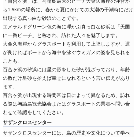
「百合ヶ浜」は、与論島最大のビーチ大金久海岸の沖合か
ら1.5kmの場所に、春から夏にかけての大潮の干潮時にだけ
出現する真っ白な砂浜のことです。
エメラルドグリーン色の海に浮かぶ真っ白な砂浜は「天国
に一番ビーチ」と称され、訪れた人々を魅了します。
大金久海岸からグラスボートを利用して上陸しますが、運
が良ければボートから海中を泳ぐウミガメの姿を見られる
ことも。
百合ヶ浜の砂浜には星の形をした砂が混ざっており、年齢
の数だけ星砂を拾えば幸せになれるという言い伝えがあり
ます。
百合ヶ浜が出現する時間帯は日によって異なるため、訪れ
る際は与論島観光協会またはグラスボートの業者へ問い合
わせて確認をしてください。
サザンクロスセンター
サザンクロスセンターには、島の歴史や文化について学べ