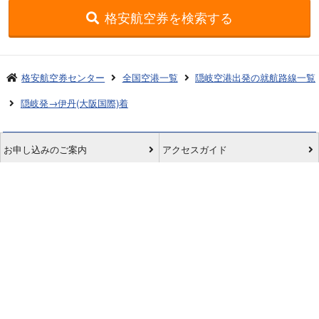
格安航空券を検索する
格安航空券センター
全国空港一覧
隠岐空港出発の就航路線一覧
隠岐発→伊丹(大阪国際)着
お申し込みのご案内
アクセスガイド
ご利用案内
キャンセルについて
会社概要
採用情報
プライバシーポリシー
ご利用の流れ
特定商取引表示
旅行業約款
格安航空券センターコラム
お問い合わせ