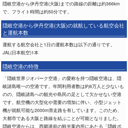
隠岐空港から伊丹空港(大阪)までの路線の距離は約366km
で、フライト時間は約50分です。
隠岐空港から伊丹空港(大阪)の就航している航空会社
と運航本数
運航する航空会社と1日の運航本数は以下の通りです。
JAL(日本航空)1本
隠岐空港の特徴
「隠岐世界ジオパーク空港」の愛称を持つ隠岐空港は、隠
岐諸島唯一の空港です。年間利用者数は約6万人と少ないも
のの、隠岐諸島への観光や島民の足として欠かせない空港
です。航空機の大型化や需要の増加に伴い、小型ジェット
機が就航可能な2000m滑走路を有しています。このため、
大都市である大阪と路線を結ぶことが可能となりました。
隠岐空港からは、西郷港前の観光案内所にあたる「隠岐ポ