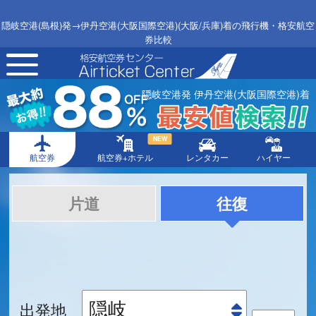
隠岐空港(島根)発→伊丹空港(大阪国際空港)(大阪/兵庫)着の飛行機・格安航空
券比較
toggle
navigation
隠岐空港発 伊丹空港(大阪国際空港)着
NEW
航空券
航空券+ホテル
レンタカー
ハイヤー
片道
往復
出発地