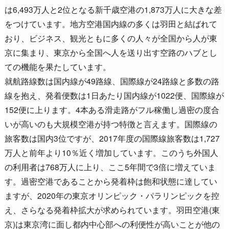
は6,493万人と2位となる新千歳空港の1,873万人に大きな差
をつけています。地方空港国内線の多くは羽田と結ばれて
おり、ビジネス、観光ともに多くの人々が全国から人が東
京に集まり、東京から全国へ人を送り出す空路のハブとし
ての機能を果たしています。
就航路線数は国内線が49路線、国際線が24路線と多数の路
線を抱え、発着便数は1日あたり国内線が1022便、国際線が
152便に上ります。4本ある滑走路がフル稼働し過密の度合
いが高いのも大規模空港が持つ特徴と言えます。国際線の
旅客数は国内3位ですが、2017年度の国際線旅客数は1,727
万人と前年より10％近く増加しています。このうち外国人
の利用者は768万人に上り、ここ5年間で3倍に増えていま
す。過密空港であることから発着枠は飽和状態に達してい
ますが、2020年の東京オリンピック・パラリンピックを控
え、さらなる発着枠拡大が求められています。羽田空港(東
京)は東京湾に面し都内中心部への利便性が高いことが他の