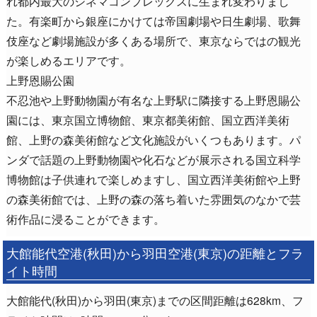
れ都内最大のシネマコンプレックスに生まれ変わりまし
た。有楽町から銀座にかけては帝国劇場や日生劇場、歌舞
伎座など劇場施設が多くある場所で、東京ならではの観光
が楽しめるエリアです。
上野恩賜公園
不忍池や上野動物園が有名な上野駅に隣接する上野恩賜公
園には、東京国立博物館、東京都美術館、国立西洋美術
館、上野の森美術館など文化施設がいくつもあります。パ
ンダで話題の上野動物園や化石などが展示される国立科学
博物館は子供連れで楽しめますし、国立西洋美術館や上野
の森美術館では、上野の森の落ち着いた雰囲気のなかで芸
術作品に浸ることができます。
大館能代空港(秋田)から羽田空港(東京)の距離とフラ
イト時間
大館能代(秋田)から羽田(東京)までの区間距離は628km、フ