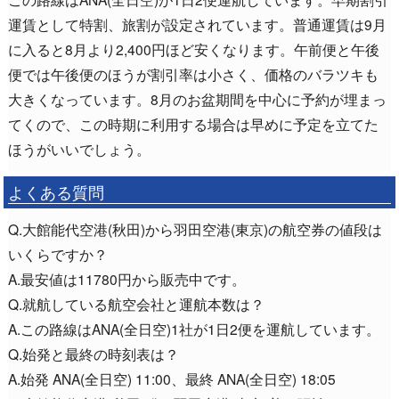
運賃として特割、旅割が設定されています。普通運賃は9月
に入ると8月より2,400円ほど安くなります。午前便と午後
便では午後便のほうが割引率は小さく、価格のバラツキも
大きくなっています。8月のお盆期間を中心に予約が埋まっ
てくので、この時期に利用する場合は早めに予定を立てた
ほうがいいでしょう。
よくある質問
Q.大館能代空港(秋田)から羽田空港(東京)の航空券の値段は
いくらですか？
A.最安値は11780円から販売中です。
Q.就航している航空会社と運航本数は？
A.この路線はANA(全日空)1社が1日2便を運航しています。
Q.始発と最終の時刻表は？
A.始発 ANA(全日空) 11:00、最終 ANA(全日空) 18:05