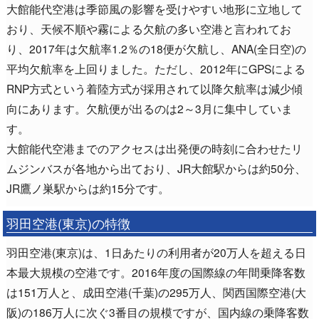
大館能代空港は季節風の影響を受けやすい地形に立地して
おり、天候不順や霧による欠航の多い空港と言われてお
り、2017年は欠航率1.2％の18便が欠航し、ANA(全日空)の
平均欠航率を上回りました。ただし、2012年にGPSによる
RNP方式という着陸方式が採用されて以降欠航率は減少傾
向にあります。欠航便が出るのは2～3月に集中していま
す。
大館能代空港までのアクセスは出発便の時刻に合わせたリ
ムジンバスが各地から出ており、JR大館駅からは約50分、
JR鷹ノ巣駅からは約15分です。
羽田空港(東京)の特徴
羽田空港(東京)は、1日あたりの利用者が20万人を超える日
本最大規模の空港です。2016年度の国際線の年間乗降客数
は151万人と、成田空港(千葉)の295万人、関西国際空港(大
阪)の186万人に次ぐ3番目の規模ですが、国内線の乗降客数