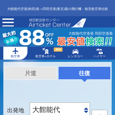
大館能代空港(秋田)発→羽田空港(東京)着の飛行機・格安航空券比較
toggle
navigation
大館能代空港発 羽田空港着
NEW
航空券
航空券+ホテル
レンタカー
ハイヤー
片道
往復
出発地