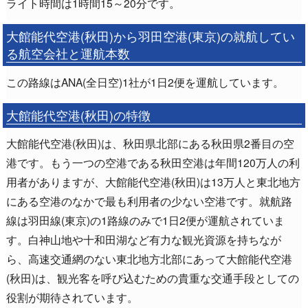
ライト時間は1時間15～20分です。
大館能代空港(秋田)から羽田空港(東京)の就航してい
る航空会社と運航本数
この路線はANA(全日空)1社が1日2便を運航しています。
大館能代空港(秋田)の特徴
大館能代空港(秋田)は、秋田県北部にある秋田県2番目の空
港です。もう一つの空港である秋田空港は年間120万人の利
用者がありますが、大館能代空港(秋田)は13万人と東北地方
にある空港のなかで最も利用者の少ない空港です。就航路
線は羽田線(東京)の1路線のみで1日2便が運航されていま
す。白神山地や十和田湖など有力な観光資源を持ちなが
ら、高速交通網のない東北地方北部にあって大館能代空港
(秋田)は、観光客を呼び込むための貴重な交通手段としての
役割が期待されています。