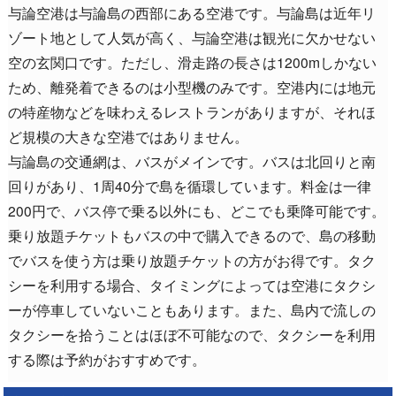
与論空港は与論島の西部にある空港です。与論島は近年リ
ゾート地として人気が高く、与論空港は観光に欠かせない
空の玄関口です。ただし、滑走路の長さは1200mしかない
ため、離発着できるのは小型機のみです。空港内には地元
の特産物などを味わえるレストランがありますが、それほ
ど規模の大きな空港ではありません。
与論島の交通網は、バスがメインです。バスは北回りと南
回りがあり、1周40分で島を循環しています。料金は一律
200円で、バス停で乗る以外にも、どこでも乗降可能です。
乗り放題チケットもバスの中で購入できるので、島の移動
でバスを使う方は乗り放題チケットの方がお得です。タク
シーを利用する場合、タイミングによっては空港にタクシ
ーが停車していないこともあります。また、島内で流しの
タクシーを拾うことはほぼ不可能なので、タクシーを利用
する際は予約がおすすめです。