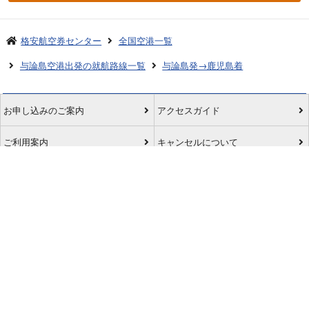
格安航空券センター
全国空港一覧
与論島空港出発の就航路線一覧
与論島発→鹿児島着
お申し込みのご案内
アクセスガイド
ご利用案内
キャンセルについて
会社概要
採用情報
プライバシーポリシー
ご利用の流れ
特定商取引表示
旅行業約款
格安航空券センターコラム
お問い合わせ
サイトマップ