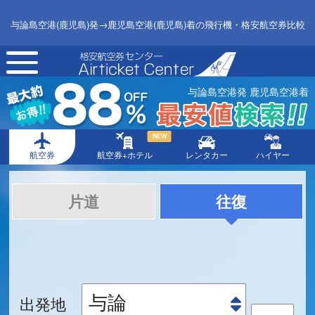
与論島空港(鹿児島)発→鹿児島空港(鹿児島)着の飛行機・格安航空券比較
toggle
navigation
与論島空港発 鹿児島空港着
NEW
航空券
航空券+ホテル
レンタカー
ハイヤー
片道
往復
出発地