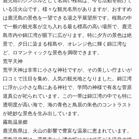
いる活火山です。様々な観光名所がありますが、おすすめ
は鹿児島の景色を一望できる湯之平展望所です。桜島の中
で一般の観光客が立ち入れる最も標高の高い場所で、鹿児
島市内や錦江湾が眼下に広がります。特に夕方の景色は絶
景で、夕日に染まる桜島や、オレンジ色に輝く錦江湾な
ど、ロマンティックな景色を満喫できます。
荒平天神
荒平天神は非常に小さな神社ですが、その美しい佇まいが
口コミで注目を集め、人気の観光地となりました。錦江湾
に浮かぶ小さな島にある神社で、学問の神様で有名な菅原
道真公が祀られています。この一帯は錦江湾の中でも特に
透明度が高い海で、海の青色と鳥居の朱色のコントラスト
が絶妙な景色を生み出しています。
霧島温泉郷
鹿児島県は、火山の影響で豊富な温泉に恵まれています。
霧島温泉郷は、霧島市から湧水町にかけて広がる温泉の総