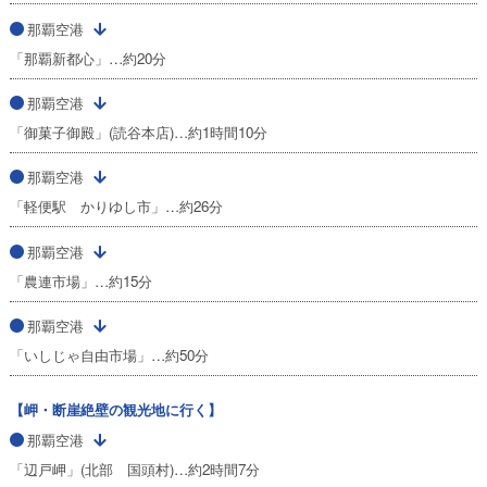
那覇空港
「那覇新都心」…約20分
那覇空港
「御菓子御殿」(読谷本店)…約1時間10分
那覇空港
「軽便駅 かりゆし市」…約26分
那覇空港
「農連市場」…約15分
那覇空港
「いしじゃ自由市場」…約50分
【岬・断崖絶壁の観光地に行く】
那覇空港
「辺戸岬」(北部 国頭村)…約2時間7分