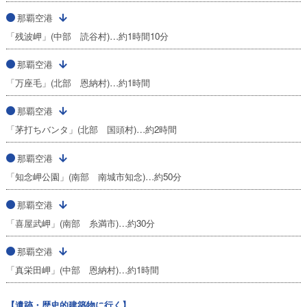
那覇空港
「残波岬」(中部 読谷村)…約1時間10分
那覇空港
「万座毛」(北部 恩納村)…約1時間
那覇空港
「茅打ちバンタ」(北部 国頭村)…約2時間
那覇空港
「知念岬公園」(南部 南城市知念)…約50分
那覇空港
「喜屋武岬」(南部 糸満市)…約30分
那覇空港
「真栄田岬」(中部 恩納村)…約1時間
【遺跡・歴史的建築物に行く】