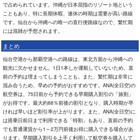
で占められています。沖縄が日本屈指のリゾート地という
こともあり、特に長期休暇、連休の時期は需要が高い路線
です。仙台から沖縄への唯一の直行便路線なので、繁忙期
には混雑が予想されます。
まとめ
仙台空港から那覇空港への路線は、東北方面から沖縄への
観光に欠かせません。1日1本しか運航していないため、直
前の予約は埋まってしまうことも。また、繁忙期は非常に
混み合うため、早めの予約がおすすめです。ANA(全日空)の
航空券は、75日前から予約できる早期購入割引の「旅割」
がお得です。最大約88％前後の割引となり、購入時期が早
ければ早いほど割引率が上がります。また、ANA(全日空)に
は搭乗日前日まで利用できる「特割」もあり、直前の予約
でも普通運賃から1～2万円前後お得に購入できる場合があ
ります。早期購入割引を上手く利用して航空券を購入して