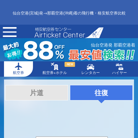
仙台空港(宮城)発→那覇空港(沖縄)着の飛行機・格安航空券比較
toggle
navigation
仙台空港発 那覇空港着
NEW
航空券
航空券+ホテル
レンタカー
ハイヤー
片道
往復