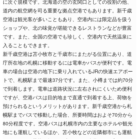
に次ぐ規模です。北海道の空の玄関口としての役割の他、
道内の航空網を司る重要な拠点空港でもあります。新千歳
空港は観光客が多いこともあり、空港内には限定品を扱う
ショップや、北の味覚が堪能できるレストランなどが豊富
です。また、全国の空港でも珍しく、空港内で天然温泉に
入ることもできます。
新千歳空港は苫小牧市と千歳市にまたがる位置にあり、道
庁所在地の札幌に移動するには電車かバスが便利です。電
車の場合は空港の地下に乗り入れているJRの快速エアポー
トで、札幌駅まで最速37分です。また、小樽までは約70分
で到着します。電車は道路状況に左右されにくいため便利
ですが、空港バスは目的地まで直通で到着する上、荷物を
預けられるというメリットがあります。新千歳空港から札
幌駅までバスで移動した場合、所要時間はおよそ70分から
80分程度です。空港バスは札幌市内の主要なホテルや観光
地にも運航しているほか、苫小牧などの近隣都市にも運航