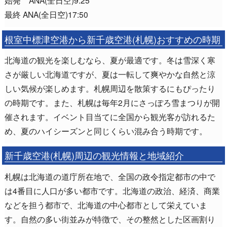
始発 ANA(全日空)9:25
最終 ANA(全日空)17:50
根室中標津空港から新千歳空港(札幌)おすすめの時期
北海道の観光を楽しむなら、夏が最適です。冬は雪深く寒
さが厳しい北海道ですが、夏は一転して爽やかな自然と涼
しい気候が楽しめます。札幌周辺を散策するにもぴったり
の時期です。また、札幌は毎年2月にさっぽろ雪まつりが開
催されます。イベント目当てに全国から観光客が訪れるた
め、夏のハイシーズンと同じくらい混み合う時期です。
新千歳空港(札幌)周辺の観光情報と地域紹介
札幌は北海道の道庁所在地で、全国の政令指定都市の中で
は4番目に人口が多い都市です。北海道の政治、経済、商業
などを担う都市で、北海道の中心都市として栄えていま
す。自然の多い街並みが特徴で、その整然とした区画割り