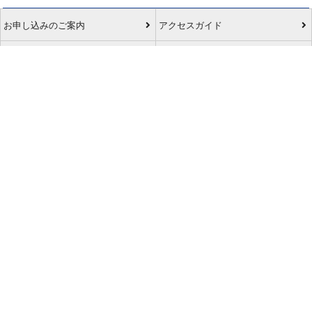
お申し込みのご案内
アクセスガイド
ご利用案内
キャンセルについて
会社概要
採用情報
プライバシーポリシー
ご利用の流れ
特定商取引表示
旅行業約款
格安航空券センターコラム
お問い合わせ
サイトマップ