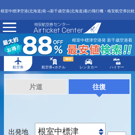
根室中標津空港(北海道)発→新千歳空港(北海道)着の飛行機・格安航空券比較
toggle
navigation
根室中標津空港発 新千歳空港着
NEW
航空券
航空券+ホテル
レンタカー
ハイヤー
片道
往復
出発地