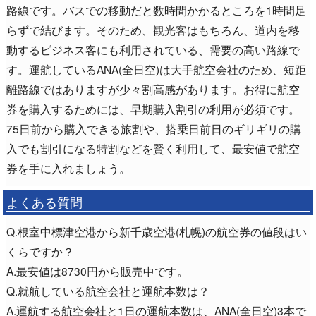
路線です。バスでの移動だと数時間かかるところを1時間足
らずで結びます。そのため、観光客はもちろん、道内を移
動するビジネス客にも利用されている、需要の高い路線で
す。運航しているANA(全日空)は大手航空会社のため、短距
離路線ではありますが少々割高感があります。お得に航空
券を購入するためには、早期購入割引の利用が必須です。
75日前から購入できる旅割や、搭乗日前日のギリギリの購
入でも割引になる特割などを賢く利用して、最安値で航空
券を手に入れましょう。
よくある質問
Q.根室中標津空港から新千歳空港(札幌)の航空券の値段はい
くらですか？
A.最安値は8730円から販売中です。
Q.就航している航空会社と運航本数は？
A.運航する航空会社と1日の運航本数は、ANA(全日空)3本で