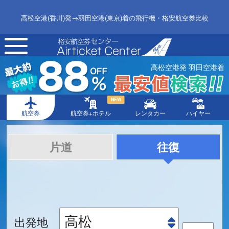
高松空港(香川)発→羽田空港(東京)着の飛行機・格安航空券比較
toggle
navigation
高松空港発 羽田空港着
NEW
航空券
航空券+ホテル
レンタカー
ハイヤー
片道
往復
出発地