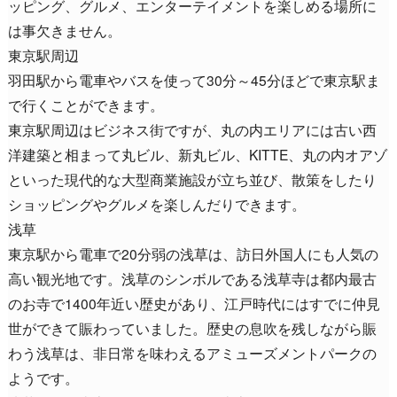
ッピング、グルメ、エンターテイメントを楽しめる場所に
は事欠きません。
東京駅周辺
羽田駅から電車やバスを使って30分～45分ほどで東京駅ま
で行くことができます。
東京駅周辺はビジネス街ですが、丸の内エリアには古い西
洋建築と相まって丸ビル、新丸ビル、KITTE、丸の内オアゾ
といった現代的な大型商業施設が立ち並び、散策をしたり
ショッピングやグルメを楽しんだりできます。
浅草
東京駅から電車で20分弱の浅草は、訪日外国人にも人気の
高い観光地です。浅草のシンボルである浅草寺は都内最古
のお寺で1400年近い歴史があり、江戸時代にはすでに仲見
世ができて賑わっていました。歴史の息吹を残しながら賑
わう浅草は、非日常を味わえるアミューズメントパークの
ようです。