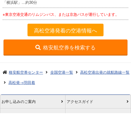
「横浜駅」…約30分
※東京空港交通のリムジンバス、または京急バスが運行しています。
高松空港発着の空港情報へ
格安航空券を検索する
格安航空券センター
全国空港一覧
高松空港出発の就航路線一覧
高松発→羽田着
お申し込みのご案内
アクセスガイド
ご利用案内
キャンセルについて
会社概要
採用情報