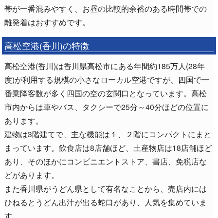
帯が一番混みやすく、お昼の比較的余裕のある時間帯での
離発着はおすすめです。
高松空港(香川)の特徴
高松空港(香川)は香川県高松市にある年間約185万人(28年
度)が利用する規模の小さなローカル空港ですが、四国で一
番乗降客数が多く四国の空の玄関口となっています。高松
市内からは車やバス、タクシーで25分～40分ほどの位置に
あります。
建物は3階建てで、主な機能は１、２階にコンパクトにまと
まっています。飲食店は8店舗ほど、土産物店は18店舗ほど
あり、そのほかにコンビニエントストア、書店、免税店な
どがあります。
また香川県がうどん県として有名なことから、売店内には
ひねるとうどん出汁が出る蛇口があり、人気を集めていま
す。