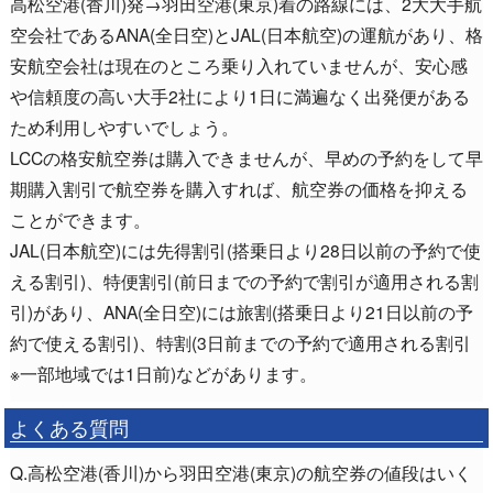
高松空港(香川)発→羽田空港(東京)着の路線には、2大大手航
空会社であるANA(全日空)とJAL(日本航空)の運航があり、格
安航空会社は現在のところ乗り入れていませんが、安心感
や信頼度の高い大手2社により1日に満遍なく出発便がある
ため利用しやすいでしょう。
LCCの格安航空券は購入できませんが、早めの予約をして早
期購入割引で航空券を購入すれば、航空券の価格を抑える
ことができます。
JAL(日本航空)には先得割引(搭乗日より28日以前の予約で使
える割引)、特便割引(前日までの予約で割引が適用される割
引)があり、ANA(全日空)には旅割(搭乗日より21日以前の予
約で使える割引)、特割(3日前までの予約で適用される割引
※一部地域では1日前)などがあります。
よくある質問
Q.高松空港(香川)から羽田空港(東京)の航空券の値段はいく