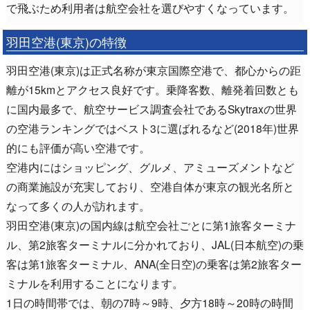
で飛ぶため利用者は航空会社を選びやすくなっています。
羽田空港(東京)の特徴
羽田空港(東京)は正式名称が東京国際空港で、都心からの距
離が15kmとアクセス良好です。乗降客数、離発着回数とも
に国内最多で、航空サービス調査会社であるSkytraxの世界
の空港ランキングではベスト3に選ばれるなど(2018年)世界
的にも評価が高い空港です。
空港内にはショッピング、グルメ、アミューズメントなど
の商業施設が充実しており、空港自体が東京の観光名所と
なって多くの人が訪れます。
羽田空港(東京)の国内線は航空会社ごとに第1旅客ターミナ
ル、第2旅客ターミナルに分かれており、JAL(日本航空)の乗
客は第1旅客ターミナル、ANA(全日空)の乗客は第2旅客ター
ミナルを利用することになります。
1日の時間帯では、朝の7時～9時、夕方18時～20時の時間