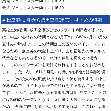
始発 ジェットスター(Jetstar) 10:50
最終 ジェットスター(Jetstar) 15:30
高松空港(香川)から成田空港(東京)おすすめの時期
高松空港(香川)-成田空港(東京)のフライト利用者が多いの
は、学生の春休みの時期となる3月下旬、GWや7月～8月の
夏休みの時期です。この時期はこの区間のハイシーズンと
なるため、航空券の代金も上がり、また宿泊先のホテルの
代金なども高くなるので、旅行の費用を抑えたい場合に
は、このハイシーズンを避けて旅行をすることをお勧めし
ます。また、3月～6月の時期には瀬戸内海地方は濃霧が発
生し、そのための欠航便や折り返しの便が発生する可能性
があるので、タイトな日程での旅行をする場合には不向き
です。さらに、渡航先となる関東地方は6月初旬～7月下旬
には梅雨のシーズンとなり、蒸し暑く天候も不安定になる
ため、快適に旅行を楽しみたいのであれば、この時期は避