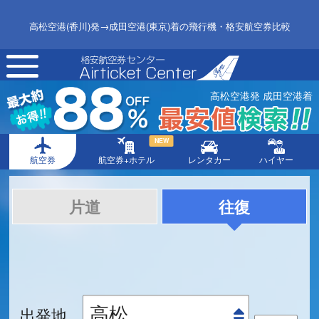
高松空港(香川)発→成田空港(東京)着の飛行機・格安航空券比較
toggle
navigation
高松空港発 成田空港着
NEW
航空券
航空券+ホテル
レンタカー
ハイヤー
片道
往復
出発地