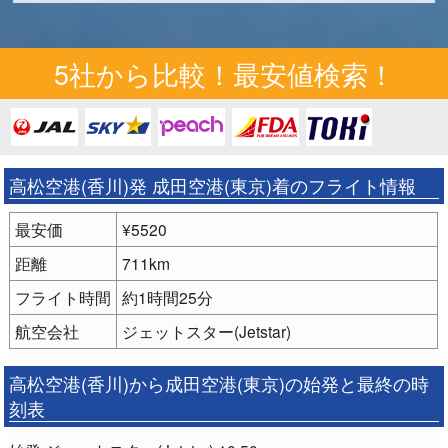
5社から比較！最安値検索！
高松空港(香川)発 成田空港(東京)着のフライト情報
最安価
¥5520
距離
711km
フライト時間
約1時間25分
航空会社
ジェットスター(Jetstar)
高松空港(香川)から成田空港(東京)の始発と最終の時
刻表