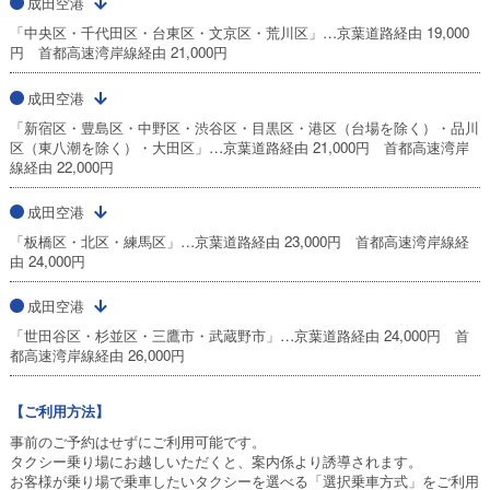
成田空港
「中央区・千代田区・台東区・文京区・荒川区」…京葉道路経由 19,000
円 首都高速湾岸線経由 21,000円
成田空港
「新宿区・豊島区・中野区・渋谷区・目黒区・港区（台場を除く）・品川
区（東八潮を除く）・大田区」…京葉道路経由 21,000円 首都高速湾岸
線経由 22,000円
成田空港
「板橋区・北区・練馬区」…京葉道路経由 23,000円 首都高速湾岸線経
由 24,000円
成田空港
「世田谷区・杉並区・三鷹市・武蔵野市」…京葉道路経由 24,000円 首
都高速湾岸線経由 26,000円
【ご利用方法】
事前のご予約はせずにご利用可能です。
タクシー乗り場にお越しいただくと、案内係より誘導されます。
お客様が乗り場で乗車したいタクシーを選べる「選択乗車方式」をご利用