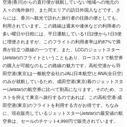
空港(香川)からの直行便が就航していない地域への地元の
人々の海外旅行、また同エリアの訪日外国人などです。さ
らには、香川へ観光で訪れた旅行者の往路の便としても、
利用されています。この路線は週末や連休などの利用者の
多い曜日や日程には、平日運航している1日2便から1日3便
に増便されますが、このフライトの利用者率は約87%で満
席が目立つ路線の一つです。また、LCCのジェットスター
(Jetstar)のフライトということもあり、ローコストで航空券
の購入が可能なのもこの路線の魅力です。高松空港から羽
田空港(東京)は一般航空会社のJAL(日本航空)とANA(全日空)
のみが就航しているため、成田空港(東京)着のジェットスタ
ー(Jetstar)の航空券に比べて割高になります。そのため、コ
ストを抑えて東京へ旅行するのであれば、この高松空港-成
田空港(東京)のフライトを利用する方がお得です。ちなみ
に、現在販売しているジェットスター(Jetstar)の最安値の航
空券は、セールのチケット4,990円で販売されています。