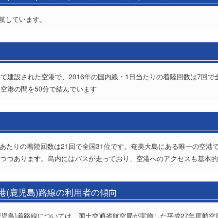
就航しています。
て建設された空港で、2016年の国内線・1日当たりの着陸回数は7回で
空港の間を50分で結んでいます
日あたりの着陸回数は21回で全国31位です。奄美大島にある唯一の空港で
えつつあります。島内にはバスが走っており、空港へのアクセスも基本
港(鹿児島)路線の利用者の傾向
(鹿児島)着路線については、国土交通省航空局が実施した平成27年度航