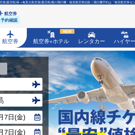
空港(鹿児島)発→奄美大島空港(鹿児島)着の飛行機・格安航空券比較｜飛行機予約は「格安航空券セ
航空券
予約確認
NEW
航空券
航空券+ホテル
レンタカー
ハイヤ