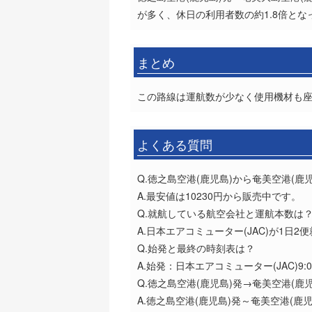
が多く、休日の利用者数の約1.8倍とな
まとめ
この路線は運航数が少なく使用機材も
よくある質問
Q.徳之島空港(鹿児島)から奄美空港(
A.最安値は10230円から販売中です。
Q.就航している航空会社と運航本数は
A.日本エアコミューター(JAC)が1日
Q.始発と最終の時刻表は？
A.始発：日本エアコミューター(JAC)9:0
Q.徳之島空港(鹿児島)発→奄美空港(
A.徳之島空港(鹿児島)発～奄美空港(鹿