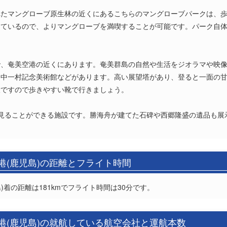
れたマングローブ原生林の近くにあるこちらのマングローブパークは、
っているので、よりマングローブを満喫することが可能です。パーク自
で、奄美空港の近くにあります。奄美群島の自然や生活をジオラマや映
田中一村記念美術館などがあります。高い展望塔があり、登ると一面の
大ですので歩きやすい靴で行きましょう。
見ることができる施設です。勝海舟が建てた石碑や西郷隆盛の遺品も展
港(鹿児島)の距離とフライト時間
)着の距離は181kmでフライト時間は30分です。
港(鹿児島)の就航している航空会社と運航本数