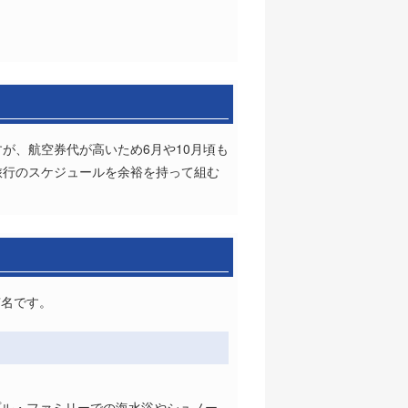
が、航空券代が高いため6月や10月頃も
旅行のスケジュールを余裕を持って組む
有名です。
プル・ファミリーでの海水浴やシュノー