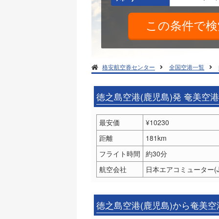
格安航空券センター
全国空港一覧
徳之島空港(鹿児島)発 奄美空
最安価
¥10230
距離
181km
フライト時間
約30分
航空会社
日本エアコミューター(J
徳之島空港(鹿児島)から奄美空