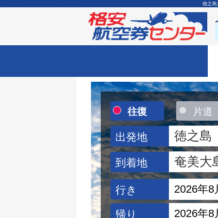
徳之島
往復
片道
出発地
到着地
行き
帰り