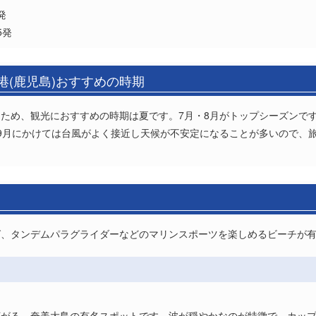
発
5発
港(鹿児島)おすすめの時期
ため、観光におすすめの時期は夏です。7月・8月がトップシーズンです
9月にかけては台風がよく接近し天候が不安定になることが多いので、
グ、タンデムパラグライダーなどのマリンスポーツを楽しめるビーチが
広がる、奄美大島の有名スポットです。波が穏やかなのが特徴で、カッ