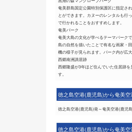
黒潮の森マングローブパーク
奄美群島国定公園特別保護区に指定さ
とができます。カヌーのレンタルも行
で行かれることをおすすめします。
奄美パーク
奄美大島の文化が学べるテーマパーク
島の自然を描いたことで有名な画家・
機の様子が見られます。パーク内が広
西郷南洲謫居跡
西郷隆盛が3年ほど住んでいた住居跡を
す。
徳之島空港(鹿児島)から奄美空
徳之島空港(鹿児島)発～奄美空港(鹿児島
徳之島空港(鹿児島)から奄美空