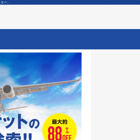
ンター」
ー