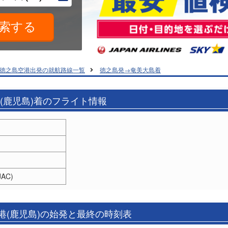
徳之島空港出発の就航路線一覧
徳之島発→奄美大島着
港(鹿児島)着のフライト情報
AC)
港(鹿児島)の始発と最終の時刻表