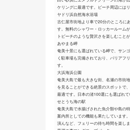
ケリングに最適です。ビーチ周辺には
ヤドリ浜自然海水浴場
古仁屋市街地より車で20分のところに
す。無料のシャワー・ロッカールーム
トビーチのような贅沢さを楽しむこと
あやまる岬
奄美十景にも選ばれている岬で、サン
く駐車場も完備されており、バリアフ
す。
大浜海浜公園
奄美大島で最も大きな街、名瀬の市街
を見ることができる絶景のスポットで
最適です。日本の渚100選にも選ばれ
せとうち海の駅
奄美大島で水揚げされた魚介類や島の
案内所としての機能も果たしています
演んなど、フェリーの待ち時間を楽し