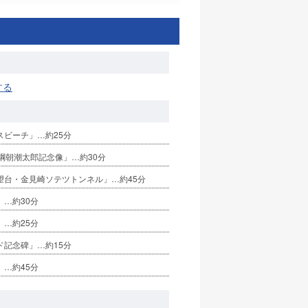
する
スビーチ」…約25分
綱朝潮太郎記念像」…約30分
望台・金見崎ソテツトンネル」…約45分
」…約30分
」…約25分
ド記念碑」…約15分
」…約45分