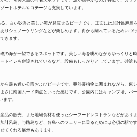
リゾートホテルやコテージも充実しています。
ある、白い砂浜と美しい海が見渡せるビーチです。正面には加計呂麻島
がありシュノーケリングなどが楽しめます。街から離れているためいつ
ができます。
ゴ礁の海が一望できるスポットです。美しい海を眺めながらゆっくりと
リートイレも併設されているなど、設備もしっかりとしています。砂浜
地から最も近い公園およびビーチです。亜熱帯植物に囲まれながら、東
、まさに南国ムード満点といった感じです。公園内にはキャンプ場、バ
ています。
特産品の販売、また地場食材を使ったシーフードレストランなどがあり
。加計呂島、与路島など、各島へのフェリーに乗るためには必須の駅で
ませてくれる展示もあります。