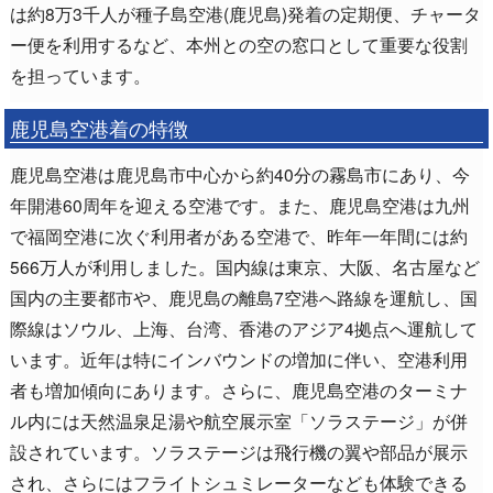
は約8万3千人が種子島空港(鹿児島)発着の定期便、チャータ
ー便を利用するなど、本州との空の窓口として重要な役割
を担っています。
鹿児島空港着の特徴
鹿児島空港は鹿児島市中心から約40分の霧島市にあり、今
年開港60周年を迎える空港です。また、鹿児島空港は九州
で福岡空港に次ぐ利用者がある空港で、昨年一年間には約
566万人が利用しました。国内線は東京、大阪、名古屋など
国内の主要都市や、鹿児島の離島7空港へ路線を運航し、国
際線はソウル、上海、台湾、香港のアジア4拠点へ運航して
います。近年は特にインバウンドの増加に伴い、空港利用
者も増加傾向にあります。さらに、鹿児島空港のターミナ
ル内には天然温泉足湯や航空展示室「ソラステージ」が併
設されています。ソラステージは飛行機の翼や部品が展示
され、さらにはフライトシュミレーターなども体験できる