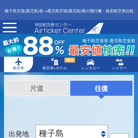
種子島空港(鹿児島)発→鹿児島空港(鹿児島)着の飛行機・格安航空券比較
toggle
navigation
種子島空港発 鹿児島空港着
NEW
航空券
航空券+ホテル
レンタカー
ハイヤー
片道
往復
出発地