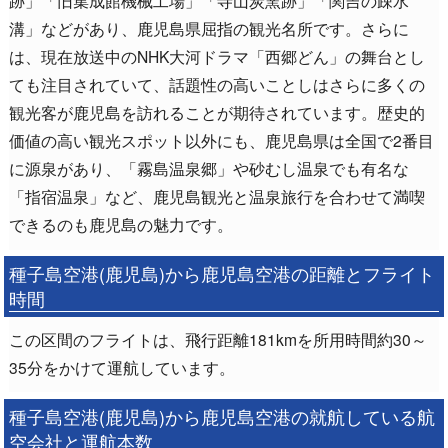
跡」「旧集成館機械工場」「寺山炭窯跡」「関吉の疎水
溝」などがあり、鹿児島県屈指の観光名所です。さらに
は、現在放送中のNHK大河ドラマ「西郷どん」の舞台とし
ても注目されていて、話題性の高いことしはさらに多くの
観光客が鹿児島を訪れることが期待されています。歴史的
価値の高い観光スポット以外にも、鹿児島県は全国で2番目
に源泉があり、「霧島温泉郷」や砂むし温泉でも有名な
「指宿温泉」など、鹿児島観光と温泉旅行を合わせて満喫
できるのも鹿児島の魅力です。
種子島空港(鹿児島)から鹿児島空港の距離とフライト
時間
この区間のフライトは、飛行距離181kmを所用時間約30～
35分をかけて運航しています。
種子島空港(鹿児島)から鹿児島空港の就航している航
空会社と運航本数