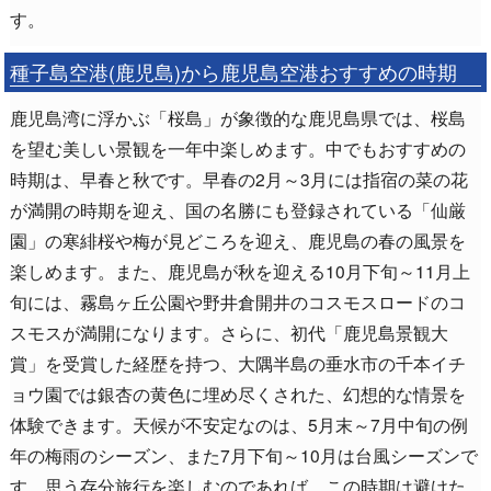
す。
種子島空港(鹿児島)から鹿児島空港おすすめの時期
鹿児島湾に浮かぶ「桜島」が象徴的な鹿児島県では、桜島
を望む美しい景観を一年中楽しめます。中でもおすすめの
時期は、早春と秋です。早春の2月～3月には指宿の菜の花
が満開の時期を迎え、国の名勝にも登録されている「仙厳
園」の寒緋桜や梅が見どころを迎え、鹿児島の春の風景を
楽しめます。また、鹿児島が秋を迎える10月下旬～11月上
旬には、霧島ヶ丘公園や野井倉開井のコスモスロードのコ
スモスが満開になります。さらに、初代「鹿児島景観大
賞」を受賞した経歴を持つ、大隅半島の垂水市の千本イチ
ョウ園では銀杏の黄色に埋め尽くされた、幻想的な情景を
体験できます。天候が不安定なのは、5月末～7月中旬の例
年の梅雨のシーズン、また7月下旬～10月は台風シーズンで
す。思う存分旅行を楽しむのであれば、この時期は避けた