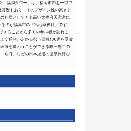
ーク「福岡タワー」は、福岡市内を一望で
受賞歴もあり、そのデザイン性の高さと
問の神様としても名高い太宰府天満宮に
いるのが福津市の「宮地嶽神社」です。
ができることから多くの参拝者が訪れま
土交通省が定める都市景観100選を受賞
雰囲気を味わうことができる唯一無二の
や「別府」などの日本屈指の温泉旅行な