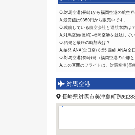
Q.対馬空港(長崎)から福岡空港の航空
A.最安値は9350円から販売中です。
Q.就航している航空会社と運航本数は
A.対馬空港(長崎)-福岡空港を就航して
Q.始発と最終の時刻表は？
A.始発 ANA(全日空) 8:55 最終 ANA(全日
Q.対馬空港(長崎)発→福岡空港の距離
A.この区間のフライトは、対馬空港(長崎
対馬空港
長崎県対馬市美津島町鶏知28