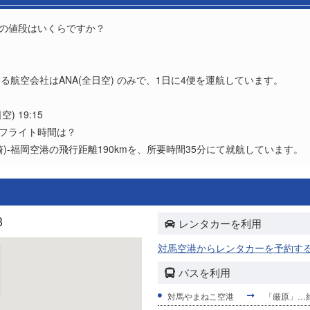
券の値段はいくらですか？
？
いる航空会社はANA(全日空) のみで、1日に4便を運航しています。
空) 19:15
とフライト時間は？
)-福岡空港の飛行距離190kmを、所要時間35分にて就航しています。
3
レンタカーを利用
対馬空港からレンタカーを予約す
バスを利用
対馬やまねこ空港
「厳原」…約