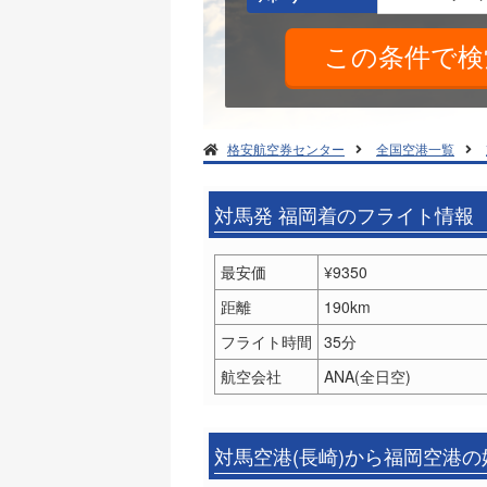
格安航空券センター
全国空港一覧
対馬発 福岡着のフライト情報
最安価
¥9350
距離
190km
フライト時間
35分
航空会社
ANA(全日空)
対馬空港(長崎)から福岡空港