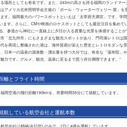
る場所としても有名です。また、243mの高さを誇る福岡のランドマ
はアメリカ北米照明学会主催の「ポール・ウォーターヴェリー-賞」を
います。福岡最大のパワースポットといえば「太宰府天満宮」です。学
ています。さらに、CMや映画のロケスポットとしても最近注目を集めて
きる、参道から神社に一直線上に夕日が入る貴重な光景を体感すること
市「北九州市」にもさまざまな観光スポットがあり、門司港レトロは国
時代を再現し整備された港は、海外貿易が栄えた歴史とレトロモダンな
く、日本一の温泉の源泉数・湧出量を持つ大分では、有名な「湯布院」
魅力です。グルメ、観光、温泉に至るまで思う存分満喫できます。"
の距離とフライト時間
-福岡空港の飛行距離190kmを、所要時間35分にて就航しています。
の就航している航空会社と運航本数
航空会社はANA(全日空) のみで、1日に4便を運航しています。