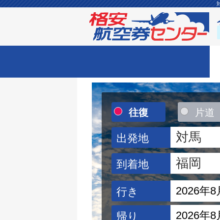
往復
片道
出発地
到着地
行き
帰り