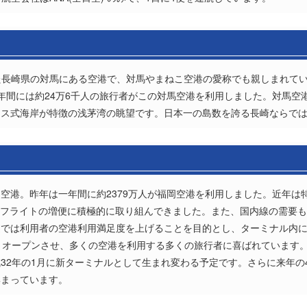
れた長崎県の対馬にある空港で、対馬やまねこ空港の愛称でも親しまれて
年間には約24万6千人の旅行者がこの対馬空港を利用しました。対馬空
アス式海岸が特徴の浅茅湾の眺望です。日本一の島数を誇る長崎ならで
空港。昨年は一年間に約2379万人が福岡空港を利用しました。近年は
やフライトの増便に積極的に取り組んできました。また、国内線の需要
近では利用者の空港利用満足度を上げることを目的とし、ターミナル内
月オープンさせ、多くの空港を利用する多くの旅行者に喜ばれています
32年の1月に新ターミナルとして生まれ変わる予定です。さらに来年の
集まっています。