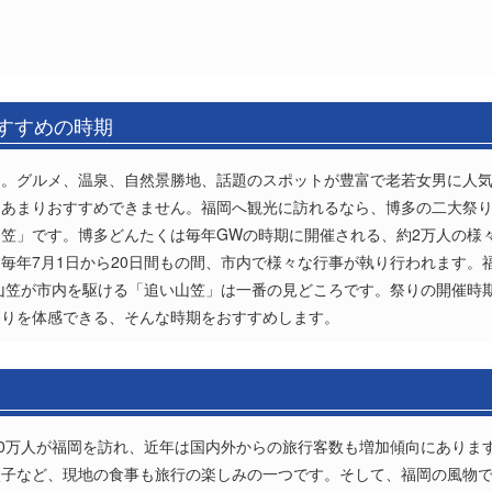
おすすめの時期
。グルメ、温泉、自然景勝地、話題のスポットが豊富で老若女男に人気
、あまりおすすめできません。福岡へ観光に訪れるなら、博多の二大祭
笠」です。博多どんたくは毎年GWの時期に開催される、約2万人の様
毎年7月1日から20日間もの間、市内で様々な行事が執り行われます。
、山笠が市内を駆ける「追い山笠」は一番の見どころです。祭りの開催時期
祭りを体感できる、そんな時期をおすすめします。
50万人が福岡を訪れ、近年は国内外からの旅行客数も増加傾向にありま
太子など、現地の食事も旅行の楽しみの一つです。そして、福岡の風物