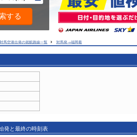
対馬空港出発の就航路線一覧
対馬発→福岡着
の始発と最終の時刻表