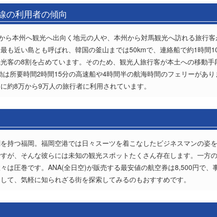
路線の利用者の傾向
馬から本州へ観光へ出向く地元の人や、本州から対馬観光へ訪れる旅行
最も近い島とも呼ばれ、韓国の釜山までは50kmで、連絡船で約1時間
光客の8割を占めています。そのため、観光人旅行客が本土への移動手
動は所要時間2時間15分の高速船や4時間半の航海時間のフェリーがあ
に約8万から9万人の旅行者に利用されています。
割を持つ福岡。福岡空港では日々スーツを着こなしたビジネスマンの姿
ですが、そんな彼らには未知の観光スポットたくさん存在します。一方
は圧巻です。ANA(全日空)が販売する最安値の航空券は8,500円で、事
用して、気軽に知られざる街を探索してみるのもおすすめです。