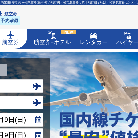
対馬空港(長崎)発→福岡空港(福岡)着の飛行機・格安航空券比較｜飛行機予約は「格安航空券センター
航空券
予約確認
NEW
航空券
航空券+ホテル
レンタカー
ハイヤ