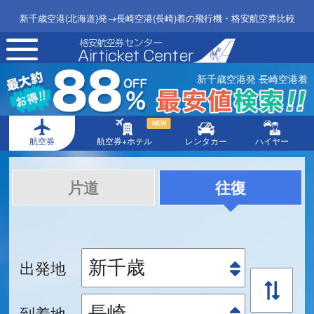
新千歳空港(北海道)発→長崎空港(長崎)着の飛行機・格安航空券比較
toggle
navigation
新千歳空港発 長崎空港着
NEW
航空券
航空券+ホテル
レンタカー
ハイヤー
片道
往復
出発地
到着地