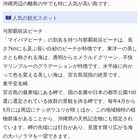
沖縄周辺の離島の中でも特に人気が高い島です。
人気の観光スポット
与那覇前浜ビーチ
「マイパマビーチ」の別名を持つ与那覇前浜ビーチは、長
さ7kmにも及ぶ長い白砂のビーチが特徴です。東洋一の美し
さとも称される海は、透明からエメラルドグリーン、不快
マリンブルーのグラデーションが特徴です。水平線に向か
って色を変える美しい海は、宮古島屈指の絶景です。
東平安名崎
宮古島の最東端にある岬で、国の名勝や日本の都市公園100
選に選定されている抜群の景観を誇る岬です。毎年4月から
5月には周辺にテッポウユリが咲くほか、この地域独特の植
物群落があることから、沖縄県の天然記念物にも指定され
ています。岬の先端には灯台があり、見渡す限り広がる海
の大パノラマを一望できます。