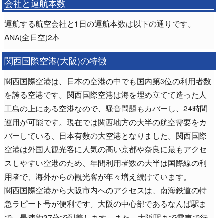
会社と運航本数
運航する航空会社と1日の運航本数は以下の通りです。
ANA(全日空)2本
関西国際空港(大阪)の特徴
関西国際空港は、日本の空港の中でも国内第3位の利用者数
を誇る空港です。関西国際空港は海を埋め立てて造った人
工島の上にある空港なので、騒音問題もカバーし、24時間
運用が可能です。現在では関西地方の大半の航空需要をカ
バーしている、日本有数の大空港となりました。関西国際
空港は外国人観光客に人気の高い京都や奈良に最もアクセ
スしやすい空港のため、年間利用者数の大半は国際線の利
用者で、海外からの観光客が年々増え続けています。
関西国際空港から大阪市内へのアクセスは、南海鉄道の特
急ラピート号が便利です。大阪の中心部であるなんば駅ま
で、最速約37分で到着します。また、大阪駅まで電車で行