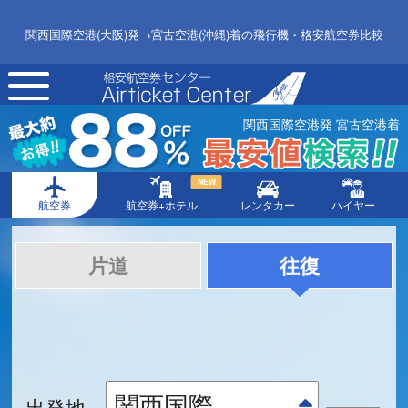
関西国際空港(大阪)発→宮古空港(沖縄)着の飛行機・格安航空券比較
toggle
navigation
関西国際空港発 宮古空港着
NEW
航空券
航空券+ホテル
レンタカー
ハイヤー
片道
往復
出発地