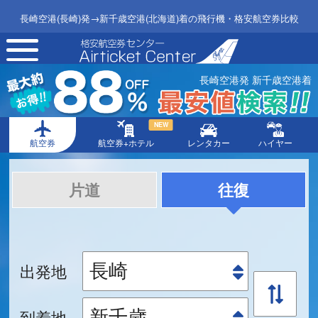
長崎空港(長崎)発→新千歳空港(北海道)着の飛行機・格安航空券比較
toggle
navigation
長崎空港発 新千歳空港着
NEW
航空券
航空券+ホテル
レンタカー
ハイヤー
片道
往復
出発地
到着地