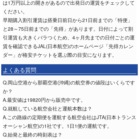
は1万円以上の開きがあるので出発日の運賃をチェックして
ください。
早期購入割引運賃は搭乗日前日から21日前までの「特便」
と28～75日前までの「先得」があります。日付によって割
引運賃も大きくバラつくため、4ヶ月先までの日付ごとの運
賃を確認できるJAL(日本航空)のホームページ「先得カレン
ダー」が格安チケットを選ぶ際の目安になります。
よくある質問
Q.岡山空港から那覇空港(沖縄)の航空券の値段はいくらです
か？
A.最安値は19820円から販売中です。
Q.就航している航空会社と運航本数は？
A.この路線の定期便を運航する航空会社はJTA(日本トランス
オーシャン航空)の1社です。1日1便の運航です。
Q.始発と最終の時刻表は？