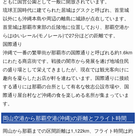
ともに国営公園として一般に開放されています。
琉球王国時代に建てられた居城はグスクと呼ばれ、首里城
以外にも沖縄本島や周辺の離島に城跡が点在しています。
首里城は那覇市東部の丘陵地に位置しており、那覇空港か
らはゆいレール(モノレール)で27分ほどの距離です。
国際通り
沖縄で一番の繁華街が那覇市の国際通りと呼ばれる約1.6km
にわたる商店街です。戦後の闇市から発展を遂げ地域住民
の盛り場として栄えてきましたが、現在では観光客向けに
趣向を凝らしたお店が軒を連ねています。国際通りに接続
する通りには那覇の台所として有名な牧志公設市場や、国
際通り屋台村など沖縄の食を楽しめる名所が集まっていま
す。
岡山空港から那覇空港(沖縄)の距離とフライト時間
岡山から那覇までの区間距離は1,122km、フライト時間は約