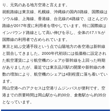
り、元気のある地方空港と言えます。
就航路線は東京線、札幌線、沖縄線の国内3路線、国際線は
ソウル線、上海線、香港線、台北線の4路線で、ほとんどの
路線が2017年度に利用者を増やしています。特に国際線は
インバウンド路線として高い伸びを示し、全体の17.1％が
国際線の利用者で占められています。
東京と結ぶ交通手段という点で山陽地方の各空港は新幹線
と競合してきました。2000年代初頭には低価格に設定され
た航空運賃により航空機のシェアが新幹線を上回った時期
がありましたが、最近では東京品川駅の開業や新幹線の本
数の増加により、航空機のシェアは4割程度に落ち着いてい
ます。
岡山空港へのアクセスは空港リムジンバスが便利です。空
港までの所要時間は岡山駅から約30分、倉敷駅から約35分
となっています。