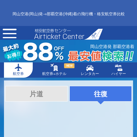
岡山空港(岡山)発→那覇空港(沖縄)着の飛行機・格安航空券比較
toggle
navigation
岡山空港発 那覇空港着
NEW
航空券
航空券+ホテル
レンタカー
ハイヤー
片道
往復