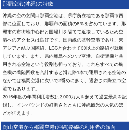
那覇空港(沖縄)の特徴
沖縄の空の玄関口那覇空港は、県庁所在地である那覇市西
部に位置しており、那覇市の面積の8％を占めています。那
覇市の市街地中心部と国場川を隔てて近接しているため空
港へのアクセスは良好です。国内線の基幹空港であり、東
アジアと結ぶ国際線、LCCと合わせて30以上の路線が就航
しています。また、県内離島へのハブ空港、自衛隊機と共
用される空港という役割も担っており、これらすべての航
空機の着陸回数を合計すると滑走路1本で運用される空港の
なかでは福岡空港に次いで2番めに多く、過密さの際立つ空
港でもあります。
2016年度の年間利用者数は2,000万人を超えて過去最高を記
録し、インバウンドの好調さとともに沖縄観光の人気のほ
どが伺えます。
岡山空港から那覇空港(沖縄)路線の利用者の傾向