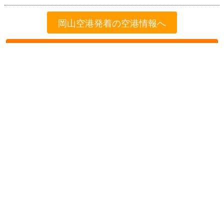
岡山空港発着の空港情報へ
格安航空券を検索する
格安航空券センター
全国空港一覧
岡山空港出発の就航路線一覧
岡山発→那覇着
お申し込みのご案内
アクセスガイド
ご利用案内
キャンセルについて
会社概要
採用情報
プライバシーポリシー
ご利用の流れ